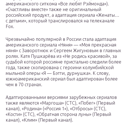
американского ситкома «Все любят Рэймонда»).
«Счастливы вместе» также не оригинальный
российский продукт, а адаптация сериала «Женаты…
с детьми», который транслировался на телеканале
Fox.
Чрезвычайно популярной в России стала адаптация
американского сериала «Няня» — «Моя прекрасная
няня» с Заворотнюк и Сергеем Жигуновым в главных
ролях. Катя Пушкарёва из «Не родись красивой», за
судьбой которой россияне пристально следили более
года, также скопирована с героини колумбийской
мыльной оперы «Я — Бэтти, дурнушка». К слову,
южноамериканский сериал был адаптирован более
чем в 70 странах.
Адаптированными версиями зарубежных сериалов
также являются «Маргоша» (СТС), «Побег» (Первый
канал), «Родина» («Россия 1»), «Отбросы» (СТС),
«Кости» (СТС), «Обратная сторона луны» (Первый
канал), «Клим» (Первый канал).