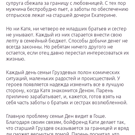
супруга сбежала за границу с любовницей. С тех пор
мужчина беспробудно пьет, а заботы по обеспечению
отпрысков лежат на старшей дочери Екатерине.
Но ни Катя, ни четверо ее младших братьев и сестер
не унывают. Каждый из них старается внести свою
лепту в семейный бюджет. Способы добычи денег не
всегда законны. Но ребятам ничего другого не
остается, если отец давно перестал интересоваться их
жизнью.
Каждый день семьи Груздевых полон комических
ситуаций, маленьких радостей и происшествий. У
героев появляется надежда изменить все в лучшую
сторону, когда Катя знакомится Деном. Парень
прилично зарабатывает, и, кажется, готов взять на
себя часть заботы о братьях и сестрах возлюбленной.
Главную проблему семьи Ден видит в Гоше.
Благодаря своим связям, бойфренд Кати делает так,
что старший Груздев оказывается за границей и вряд
ли сможет вернуться домой. Парень посчитал, что