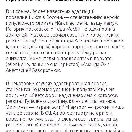
В числе наиболее известных адаптаций,
провалившихся в России, — отечественная версия
популярного сериала «Как я встретил вашу маму».
История московского Теда Мосби не вдохновила
зрителей, и вскоре сериал свернули из-за низких
рейтингов. «Дневник доктора Зайцевой» (немецкий
«Дневник доктора») хорошо стартовал, однако после
начала второго сезона интерес к нему резко
снизился. Моментально провалилась в прокате
(очевидно, по вине сценаристов) «Аманда О» с
Анастасией Заворотнюк.
В некоторых случаях адаптированная версия
становится не менее удачной и популярной, чем
оригинал. «Светофор», над сценарием к которому
работал Гупаленко, растянулся на десять сезонов.
Оригинал — израильский «Рамзор» — прожил лишь
четыре сезона. В США повторить эту историю и
вовсе не получилось. По словам сценариста, успех
российского «Светофора» объясняется тем, что он
уже после первого сезона фактически перестал быть