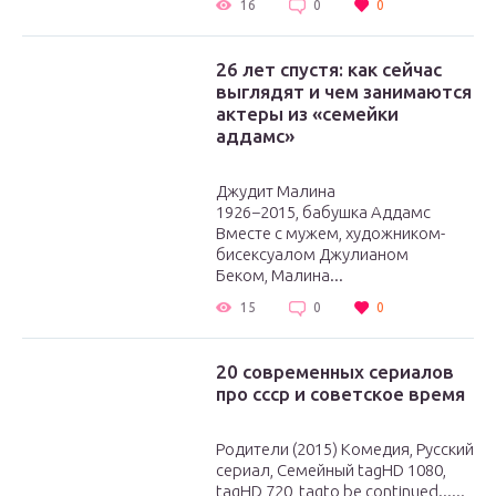
16
0
0
26 лет спустя: как сейчас
выглядят и чем занимаются
актеры из «семейки
аддамс»
Джудит Малина
1926−2015, бабушка Аддамс
Вместе с мужем, художником-
бисексуалом Джулианом
Беком, Малина...
15
0
0
20 современных сериалов
про ссср и советское время
Родители (2015) Комедия, Русский
сериал, Семейный tagHD 1080,
tagHD 720, tagto be continued......