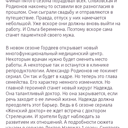
Финал пятого сезона порадовал всех. Ольховская и
Родионов наконец-то оставили все разногласия в
прошлом. Они сыграли свадьбу и отправляются в
путешествие. Правда, отпуск у них намечается
небольшой. Уже вскоре они должны вновь выйти на
работу. И Ольга беременна. Поэтому вскоре сама
станет пациенткой своего мужа.
В новом сезоне Гордеев открывает новый
многофункциональный медицинский центр.
Некоторым врачам нужно будет сменить место
работы. А некоторые так и останутся в клинике
репродуктологии. Александр Родионов не покинет
сериал. Он так и будет в кадре. Но теперь это глава
семейства. Его характер немного изменился. Но
главной героиней станет новый хирург Надежда.
Она талантливый доктор. Но она закрывается, если
речь заходит о ее личной жизни. Надежда должна
преодолеть этот барьер. Ведь в 6 сезоне сериала
«Женский доктор» ее ждет встреча с доктором
Стрелецким. И зрители будут наблюдать за
развитием их отношений. А подробности сюжета
узнаем в сериале Доктор Надежда 1 сезон. Смотреть