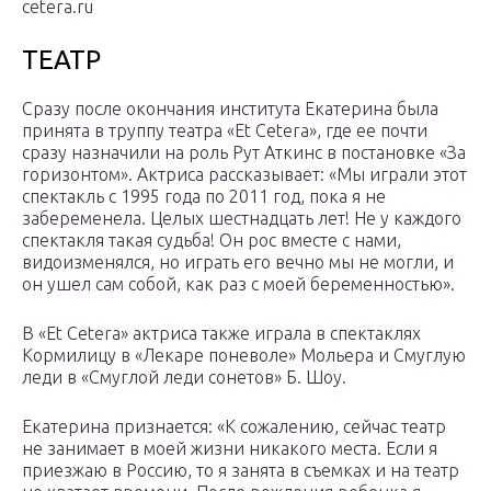
cetera.ru
ТЕАТР
Сразу после окончания института Екатерина была
принята в труппу театра «Et Cetera», где ее почти
сразу назначили на роль Рут Аткинс в постановке «За
горизонтом». Актриса рассказывает: «Мы играли этот
спектакль с 1995 года по 2011 год, пока я не
забеременела. Целых шестнадцать лет! Не у каждого
спектакля такая судьба! Он рос вместе с нами,
видоизменялся, но играть его вечно мы не могли, и
он ушел сам собой, как раз с моей беременностью».
В «Et Cetera» актриса также играла в спектаклях
Кормилицу в «Лекаре поневоле» Мольера и Смуглую
леди в «Смуглой леди сонетов» Б. Шоу.
Екатерина признается: «К сожалению, сейчас театр
не занимает в моей жизни никакого места. Если я
приезжаю в Россию, то я занята в съемках и на театр