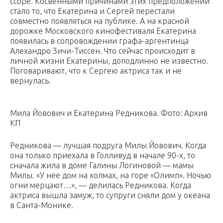
ссоре. Косвенными причинами этих предположений
стало то, что Екатерина и Сергей перестали
совместно появляться на публике. А на красной
дорожке Московского кинофестиваля Екатерина
появилась в сопровождении графа-аргентинца
Алехандро Зичи-Тиссен. Что сейчас происходит в
личной жизни Екатерины, доподлинно не известно.
Поговаривают, что к Сергею актриса так и не
вернулась.
Мила Йовович и Екатерина Редникова. Фото: Архив
КП
Редникова — лучшая подруга Милы Йовович. Когда
она только приехала в Голливуд в начале 90-х, то
сначала жила в доме Галины Логиновой — мамы
Милы. «У нее дом на холмах, на горе «Олимп». Ночью
огни мерцают…», — делилась Редникова. Когда
актриса вышла замуж, то супруги сняли дом у океана
в Санта-Монике.