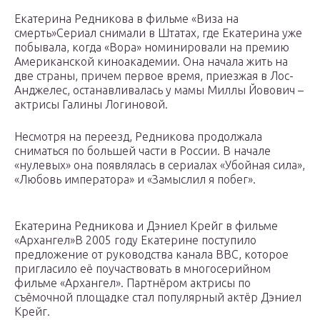
Екатерина Редникова в фильме «Виза на
смерть»Сериал снимали в Штатах, где Екатерина уже
побывала, когда «Вора» номинировали на премию
Американской киноакадемии. Она начала жить на
две страны, причем первое время, приезжая в Лос-
Анджелес, останавливалась у мамы Миллы Йовович –
актрисы Галины Логиновой.
Несмотря на переезд, Редникова продолжала
сниматься по большей части в России. В начале
«нулевых» она появлялась в сериалах «Убойная сила»,
«Любовь императора» и «Замыслил я побег».
Екатерина Редникова и Дэниел Крейг в фильме
«Архангел»В 2005 году Екатерине поступило
предложение от руководства канала BBC, которое
пригласило её поучаствовать в многосерийном
фильме «Архангел». Партнёром актрисы по
съёмочной площадке стал популярный актёр Дэниел
Крейг.