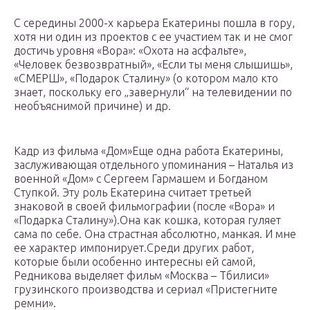
С середины 2000-х карьера Екатерины пошла в гору,
хотя ни один из проектов с ее участием так и не смог
достичь уровня «Вора»: «Охота на асфальте»,
«Человек безвозвратный», «Если ты меня слышишь»,
«СМЕРШ», «Подарок Сталину» (о котором мало кто
знает, поскольку его „завернули“ на телевидении по
необъяснимой причине) и др.
Кадр из фильма «Дом»Еще одна работа Екатерины,
заслуживающая отдельного упоминания – Наталья из
военной «Дом» с Сергеем Гармашем и Богданом
Ступкой. Эту роль Екатерина считает третьей
знаковой в своей фильмографии (после «Вора» и
«Подарка Сталину»).Она как кошка, которая гуляет
сама по себе. Она страстная абсолютно, манкая. И мне
ее характер импонирует.Среди других работ,
которые были особенно интересны ей самой,
Редникова выделяет фильм «Москва – Тбилиси»
грузинского производства и сериал «Пристегните
ремни».