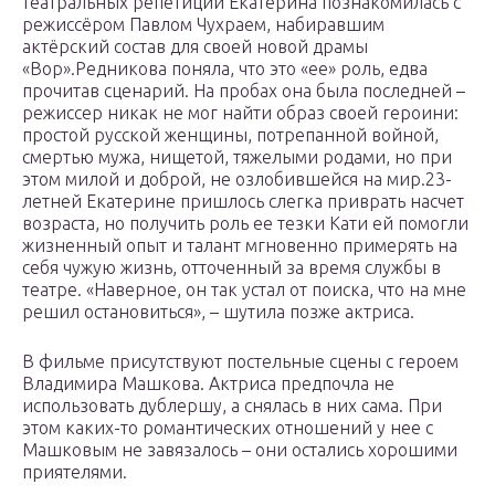
театральных репетиций Екатерина познакомилась с
режиссёром Павлом Чухраем, набиравшим
актёрский состав для своей новой драмы
«Вор».Редникова поняла, что это «ее» роль, едва
прочитав сценарий. На пробах она была последней –
режиссер никак не мог найти образ своей героини:
простой русской женщины, потрепанной войной,
смертью мужа, нищетой, тяжелыми родами, но при
этом милой и доброй, не озлобившейся на мир.23-
летней Екатерине пришлось слегка приврать насчет
возраста, но получить роль ее тезки Кати ей помогли
жизненный опыт и талант мгновенно примерять на
себя чужую жизнь, отточенный за время службы в
театре. «Наверное, он так устал от поиска, что на мне
решил остановиться», – шутила позже актриса.
В фильме присутствуют постельные сцены с героем
Владимира Машкова. Актриса предпочла не
использовать дублершу, а снялась в них сама. При
этом каких-то романтических отношений у нее с
Машковым не завязалось – они остались хорошими
приятелями.