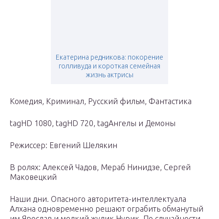
Екатерина редникова: покорение
голливуда и короткая семейная
жизнь актрисы
Комедия, Криминал, Русский фильм, Фантастика
tagHD 1080, tagHD 720, tagАнгелы и Демоны
Режиссер: Евгений Шелякин
В ролях: Алексей Чадов, Мераб Нинидзе, Сергей
Маковецкий
Наши дни. Опасного авторитета-интеллектуала
Алхана одновременно решают ограбить обманутый
им Ярослав и мелкий жулик Нурик. По случайности