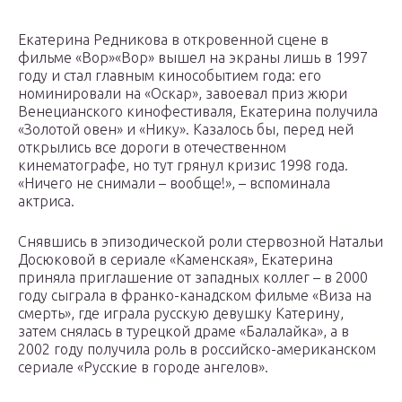
Екатерина Редникова в откровенной сцене в
фильме «Вор»«Вор» вышел на экраны лишь в 1997
году и стал главным кинособытием года: его
номинировали на «Оскар», завоевал приз жюри
Венецианского кинофестиваля, Екатерина получила
«Золотой овен» и «Нику». Казалось бы, перед ней
открылись все дороги в отечественном
кинематографе, но тут грянул кризис 1998 года.
«Ничего не снимали – вообще!», – вспоминала
актриса.
Снявшись в эпизодической роли стервозной Натальи
Досюковой в сериале «Каменская», Екатерина
приняла приглашение от западных коллег – в 2000
году сыграла в франко-канадском фильме «Виза на
смерть», где играла русскую девушку Катерину,
затем снялась в турецкой драме «Балалайка», а в
2002 году получила роль в российско-американском
сериале «Русские в городе ангелов».