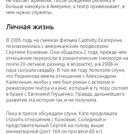
не хватает времени. После рождения ребенка я
больше нахожусь в Америке, а театр привязывает, в
нем нужно служить».
Личная жизнь
В 2005 году на съемках фильма Captivity Екатерина
познакомилась с американским продюсером
Сергеем Коновым. Они общались 2 года, прежде чем
отношения переросли в романтические (несмотря на
почти 20-летнюю разницу в возрасте), а в 2008-м
пара сыграла свадьбу. В том же году поползли слухи,
что Редникова имела отношения с Александром
Калягиным, якобы у нее был роман с актером и
режиссером театра и кино, который в ту пору состоял
в браке с Евгенией Глушенко. Правда, дальнейшего
развития эта история так и не получила.
Пока в прессе обсуждали слухи, Катя продолжала
строить отношения с Коновым. Солидный и
представительный Сергей на голову выше
миниатюрной (рост 164 см при весе 60 кг)