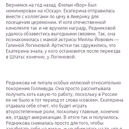
Вернемся на год назад. Фильм «Вор» был
номинирован на «Оскар». Екатерина отправилась
вместе с коллегами по цеху в Америку для
посещения церемонии. И хотя отечественной
киноленте так и не вручили награду, Редниковой
удалось обзавестись выгодными связями. Так, она
познакомилась с мамой актрисы Миллы Йовович —
Галиной Логиновой. Артистки так сдружились, что
Екатерина знала, у кого остановится после переезда
в Штаты: конечно, у Логиновой.
Редникова не питала особых иллюзий относительно
покорения Голливуда. Она просто рассчитывала
получить хоть какую-то работу, поскольку в России
ее не было в тот период от слова «совсем». Екатерина
отдавала себе отчет, что будет играть
второстепенные роли, поскольку главные, конечно
же, отдадут американцам. В итоге так и получилось.
Редникова снималась просто для того, чтобы
заработать себе на жизнь, и не обижалась на то, что в