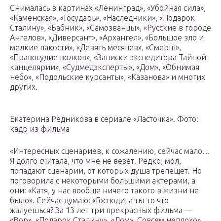
Снималась в картинах «Ленинград», «Убойная сила»,
«Каменская», «Государь», «Наследники», «Подарок
Сталину», «Бабник», «Самозванцы», «Русские в городе
Ангелов», «Диверсант», «Архангел», «Большое зло и
мелкие пакости», «Девять месяцев», «Смерш»,
«Правосудие волков», «Записки экспедитора Тайной
канцелярии», «Судмедэксперты», «Дом», «Обнимая
небо», «Подольские курсанты», «Казанова» и многих
других.
Екатерина Редникова в сериале «Ласточка». Фото:
кадр из фильма
«Интересных сценариев, к сожалению, сейчас мало…
Я долго считала, что мне не везет. Редко, мол,
попадают сценарии, от которых душа трепещет. Но
поговорила с некоторыми большими актерами, а
они: «Катя, у нас вообще ничего такого в жизни не
было». Сейчас думаю: «Господи, а ты-то что
жалуешься? За 13 лет три прекрасных фильма —
«Вор», «Подарок Сталину», «Дом». Совсем неплохо»,