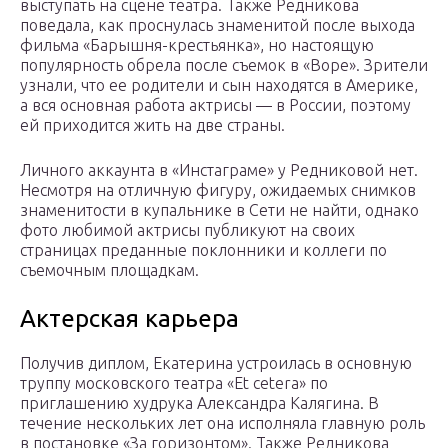
выступать на сцене театра. Также Редникова
поведала, как проснулась знаменитой после выхода
фильма «Барышня-крестьянка», но настоящую
популярность обрела после съемок в «Воре». Зрители
узнали, что ее родители и сын находятся в Америке,
а вся основная работа актрисы — в России, поэтому
ей приходится жить на две страны.
Личного аккаунта в «Инстаграме» у Редниковой нет.
Несмотря на отличную фигуру, ожидаемых снимков
знаменитости в купальнике в Сети не найти, однако
фото любимой актрисы публикуют на своих
страницах преданные поклонники и коллеги по
съемочным площадкам.
Актерская карьера
Получив диплом, Екатерина устроилась в основную
труппу московского театра «Et cetera» по
приглашению худрука Александра Калягина. В
течение нескольких лет она исполняла главную роль
в постановке «За горизонтом». Также Редникова