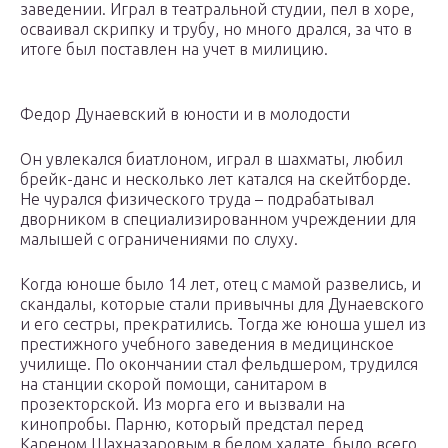
заведении. Играл в театральной студии, пел в хоре,
осваивал скрипку и трубу, но много дрался, за что в
итоге был поставлен на учет в милицию.
Федор Дунаевский в юности и в молодости
Он увлекался биатлоном, играл в шахматы, любил
брейк-данс и несколько лет катался на скейтборде.
Не чурался физического труда – подрабатывал
дворником в специализированном учреждении для
малышей с ограничениями по слуху.
Когда юноше было 14 лет, отец с мамой развелись, и
скандалы, которые стали привычны для Дунаевского
и его сестры, прекратились. Тогда же юноша ушел из
престижного учебного заведения в медицинское
училище. По окончании стал фельдшером, трудился
на станции скорой помощи, санитаром в
прозекторской. Из морга его и вызвали на
кинопробы. Парню, который предстал перед
Кареном Шахназаровым в белом халате, было всего