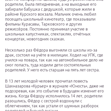
родители, была пятидневная, а на выходные его
забирали бабушка с дедушкой, которые жили в
районе Курского вокзала. Мальчик очень любил
посещать школьный кинотеатр, где показывали
фильмы Курасавы, Тарковского и других
режиссёров. Постоянно принимал участие в
школьных капустниках, спектаклях, отчётных
концертах, новогодних сказках.
Несколько раз Фёдора выгоняли со школы из-за
драк, состоял на учёте в милиции. Ходил на УПК, где
учился на повара, так как на автомобильное дело не
смог попасть, туда ходили дети состоятельных
родителей. У него есть старшая на пять лет сестра.
В 13 лет молодой человек прочитал повесть
Шахназарова «Курьер» в журнале «Юность», даже не
подозревая, как это событие в будущем изменит его
жизнь. Когда Фёдору исполнилось 14 лет, родители
разошлись, Фёдор с сестрой вздохнули с
облегчением, так как устали от шумных разборок
родителей и бурной ругани.