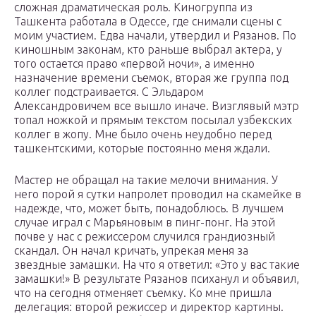
сложная драматическая роль. Киногруппа из
Ташкента работала в Одессе, где снимали сцены с
моим участием. Едва начали, утвердил и Рязанов. По
киношным законам, кто раньше выбрал актера, у
того остается право «первой ночи», а именно
назначение времени съемок, вторая же группа под
коллег подстраивается. С Эльдаром
Александровичем все вышло иначе. Визглявый мэтр
топал ножкой и прямым текстом посылал узбекских
коллег в жопу. Мне было очень неудобно перед
ташкентскими, которые постоянно меня ждали.
Мастер не обращал на такие мелочи внимания. У
него порой я сутки напролет проводил на скамейке в
надежде, что, может быть, понадоблюсь. В лучшем
случае играл с Марьяновым в пинг-понг. На этой
почве у нас с режиссером случился грандиозный
скандал. Он начал кричать, упрекая меня за
звездные замашки. На что я ответил: «Это у вас такие
замашки!» В результате Рязанов психанул и объявил,
что на сегодня отменяет съемку. Ко мне пришла
делегация: второй режиссер и директор картины.