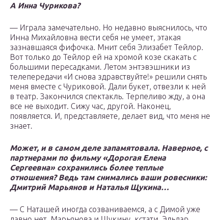
А Инна Чурикова?
— Играла замечательно. Но недавно выяснилось, что
Инна Михайловна вести себя не умеет, этакая
зазнавшаяся фифочка. Мнит себя Элизабет Тейлор.
Вот только до Тейлор ей на хромой козе скакать с
большими пересадками. Летом энтэвэшники из
телепередачи «И снова здравствуйте!» решили снять
меня вместе с Чуриковой. Дали букет, отвезли к ней
в театр. Закончился спектакль. Терпеливо жду, а она
все не выходит. Сижу час, другой. Наконец,
появляется. И, представляете, делает вид, что меня не
знает.
Может, и в самом деле запамятовала. Наверное, с
партнерами по фильму «Дорогая Елена
Сергеевна» сохранились более теплые
отношения? Ведь там снимались ваши ровесники:
Дмитрий Марьянов и Наталья Щукина…
— С Наташей иногда созваниваемся, а с Димой уже
давно нет. Марьянова и Щукину, кстати, Эльдар