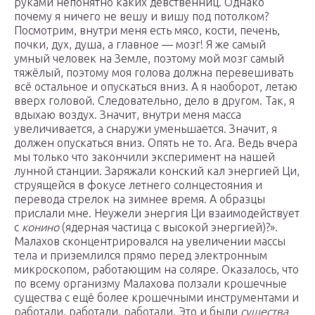
руками непонятно каких девственниц. Однако
почему я ничего не вешу и вишу под потолком?
Посмотрим, внутри меня есть мясо, кости, печень,
почки, дух, душа, а главное — мозг! Я же самый
умный человек на Земле, поэтому мой мозг самый
тяжёлый, поэтому моя голова должна перевешивать
всё остальное и опускаться вниз. А я наоборот, летаю
вверх головой. Следовательно, дело в другом. Так, я
вдыхаю воздух. Значит, внутри меня масса
увеличивается, а снаружи уменьшается. Значит, я
должен опускаться вниз. Опять не то. Ага. Ведь вчера
мы только что закончили эксперимент на нашей
лунной станции. Заряжали конский кал энергией Ци,
струящейся в фокусе летнего солнцестояния и
перевода стрелок на зимнее время. А образцы
прислали мне. Неужели энергия Ци взаимодействует
с
конино
(ядерная частица с высокой энергией)?».
Малахов сконцентрировался на увеличении массы
тела и приземлился прямо перед электронным
микроскопом, работающим на соляре. Оказалось, что
по всему организму Малахова ползали крошечные
существа с ещё более крошечными инструментами и
работали, работали, работали. Это и были
существа