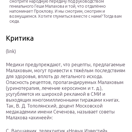
смотрите народную передачу под руководством
гениального Геши Малахова и той, что отдалённо
напоминает Проклову. И мы смотрим, смотрим и
возмущаемся. Хотите глумиться вместе с нами? Тогда вам
сюда.
Критика
(link)
Медики предупреждают, что рецепты, предлагаемые
Малаховым, могут привести к тяжёлым последствиям
для здоровья, вплоть до летального исхода.
Опасность рецептов, пропагандируемых Малаховым
(уринотерапия, лечение керосином и т. д.),
усугубляется их широкой рекламой в СМИ и
выходящих многомиллионными тиражами книгах.
Так, В. Д. Тополянский, доцент Московской
медакадемии имени Сеченова, называет советы
Малахова «ахинеей»:
С. Варшавчик, телекритик «Новых Известий»,