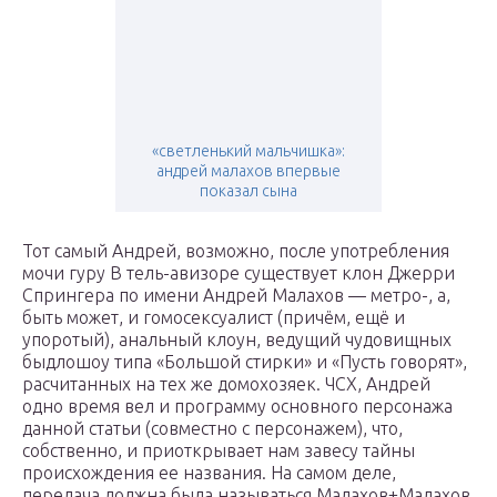
«светленький мальчишка»:
андрей малахов впервые
показал сына
Тот самый Андрей, возможно, после употребления
мочи гуру В тель-авизоре существует клон Джерри
Спрингера по имени Андрей Малахов — метро-, а,
быть может, и гомосексуалист (причём, ещё и
упоротый), анальный клоун, ведущий чудовищных
быдлошоу типа «Большой стирки» и «Пусть говорят»,
расчитанных на тех же домохозяек. ЧСХ, Андрей
одно время вел и программу основного персонажа
данной статьи (совместно с персонажем), что,
собственно, и приоткрывает нам завесу тайны
происхождения ее названия. На самом деле,
передача должна была называться Малахов+Малахов,