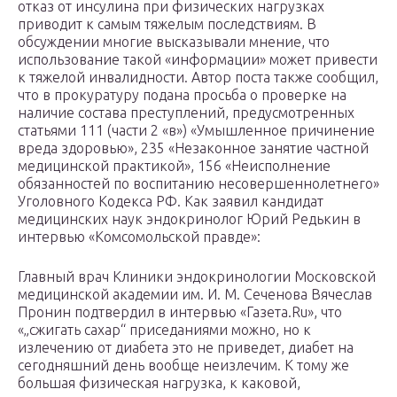
отказ от инсулина при физических нагрузках
приводит к самым тяжелым последствиям. В
обсуждении многие высказывали мнение, что
использование такой «информации» может привести
к тяжелой инвалидности. Автор поста также сообщил,
что в прокуратуру подана просьба о проверке на
наличие состава преступлений, предусмотренных
статьями 111 (части 2 «в») «Умышленное причинение
вреда здоровью», 235 «Незаконное занятие частной
медицинской практикой», 156 «Неисполнение
обязанностей по воспитанию несовершеннолетнего»
Уголовного Кодекса РФ. Как заявил кандидат
медицинских наук эндокринолог Юрий Редькин в
интервью «Комсомольской правде»:
Главный врач Клиники эндокринологии Московской
медицинской академии им. И. М. Сеченова Вячеслав
Пронин подтвердил в интервью «Газета.Ru», что
«„сжигать сахар“ приседаниями можно, но к
излечению от диабета это не приведет, диабет на
сегодняшний день вообще неизлечим. К тому же
большая физическая нагрузка, к каковой,