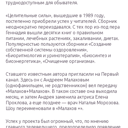
труднодоступным для обывателя.
«Целительные силы», вышедшие в 1989 году,
постепенно приобрели успех у читателей. Сборник
неоднократно переиздавался. С тех пор из-под пера
Геннадия вышли десятки книг о правильном
питании, лечебных растениях, закаливании, диетах.
Популярностью пользуются сборники «Создание
собственной системы оздоровления»,
«Биоритмология и уринотерапия», «Биосинтез и
биоэнергетика», «Очищение организма».
Ставшего известным автора пригласили на Первый
канал. Здесь он с Андреем Малаховым
(однофамильцем, не родственником) вел передачу
«Малахов+Малахов». В таком составе она выходила
месяц, и затем Андрея заменила актриса Елена
Проклова, а еще позднее — врач Наталья Морозова.
Шоу переименовали в «Малахов +».
Успех у проекта был огромный, что, по мнению
главного телеведущего, предопределило появление