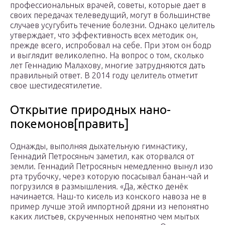
профессиональных врачей, советы, которые дает в
своих передачах телеведущий, могут в большинстве
случаев усугубить течение болезни. Однако целитель
утверждает, что эффективность всех методик он,
прежде всего, испробовал на себе. При этом он бодр
и выглядит великолепно. На вопрос о том, сколько
лет Геннадию Малахову, многие затрудняются дать
правильный ответ. В 2014 году целитель отметит
свое шестидесятилетие.
Открытие природных нано-
покемонов[править]
Однажды, выполняя дыхательную гимнастику,
Геннадий Петросяныч заметил, как оторвался от
земли. Геннадий Петросяныч немедленно вынул изо
рта трубочку, через которую посасывал банан-чай и
погрузился в размышления. «Да, жёстко денёк
начинается. Наш-то кисель из конского навоза не в
пример лучше этой импортной дряни из непонятно
каких листьев, скрученных непонятно чем мытых