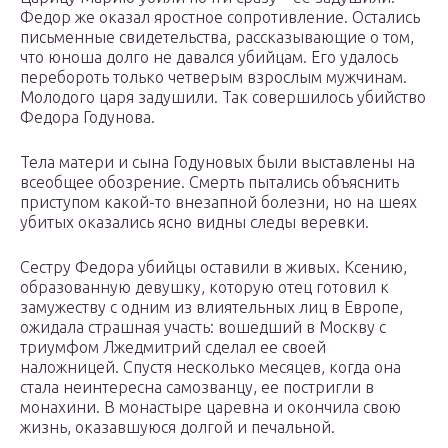
Федор же оказал яростное сопротивление. Остались
письменные свидетельства, рассказывающие о том,
что юноша долго не давался убийцам. Его удалось
перебороть только четверым взрослым мужчинам.
Молодого царя задушили. Так совершилось убийство
Федора Годунова.
Тела матери и сына Годуновых были выставлены на
всеобщее обозрение. Смерть пытались объяснить
приступом какой-то внезапной болезни, но на шеях
убитых оказались ясно видны следы веревки.
Сестру Федора убийцы оставили в живых. Ксению,
образованную девушку, которую отец готовил к
замужеству с одним из влиятельных лиц в Европе,
ожидала страшная участь: вошедший в Москву с
триумфом Лжедмитрий сделал ее своей
наложницей. Спустя несколько месяцев, когда она
стала неинтересна самозванцу, ее постригли в
монахини. В монастыре царевна и окончила свою
жизнь, оказавшуюся долгой и печальной.