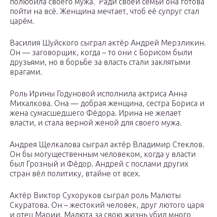
полюбила своего мужа. Ради своей семьи она готова
пойти на всё. Женщина мечтает, чтоб её супруг стал
царём.
Василия Шуйского сыграл актёр Андрей Мерзликин.
Он — заговорщик, когда – то они с Борисом были
друзьями, но в борьбе за власть стали заклятыми
врагами.
Роль Ирины Годуновой исполнила актриса Анна
Михалкова. Она — добрая женщина, сестра Бориса и
жена сумасшедшего Фёдора. Ирина не желает
власти, и стала верной женой для своего мужа.
Андрея Щелкалова сыграл актёр Владимир Стеклов.
Он бы могущественным человеком, когда у власти
был Грозный и Фёдор. Андрей с послами других
стран вёл политику, втайне от всех.
Актёр Виктор Сухоруков сыграл роль Малюты
Скуратова. Он – жестокий человек, друг лютого царя
и отец Марии. Малюта за свою жизнь убил много