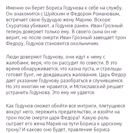
Именно он берет Бориса Годунова к себе на службу.
Он знакомится с Шуйским и Федором Романовым,
встречает свою будущую жену Марию. Вскоре
Скуратова убивают, а Годунов ранен. Иван Грозный
теперь доверяет только ему. В своего сына он не
верит, но после смерти Иван Грозный завещает трон
Федору, Годунов становится окольничим.
Люди доверяют Годунову, они идут к нему с
жалобами, веря, что он рассудит по совести. В это
время обнаруживается, что казна пуста, и стрельцы
готовят бунт, не дождавшись жалования. Царь Федор
дает указание Годунову разобраться в случившемся.
Но это многим не нравится, и Мстиславский решает
устранить Годунова. Это ему не удается.
Как Годунов сможет обойти все интриги, плетущиеся
вокруг него, пережить предательство, и взойти на
трон после смерти царя Федора? Какую роль
сыграет его жена Мария на пути Бориса к царскому
трону? И каково оно будет, правление Бориса