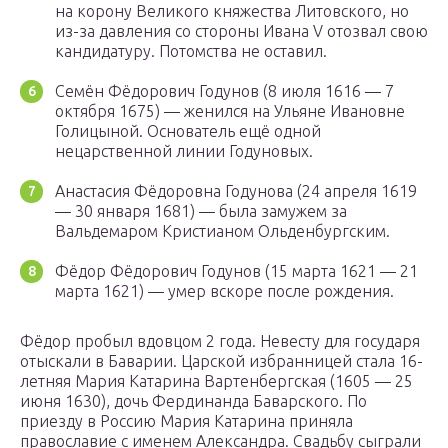
на корону Великого княжества Литовского, но
из-за давления со стороны Ивана V отозвал свою
кандидатуру. Потомства не оставил.
Семён Фёдорович Годунов (8 июля 1616 — 7
октября 1675) — женился на Ульяне Ивановне
Голицыной. Основатель ещё одной
нецарственной линии Годуновых.
Анастасия Фёдоровна Годунова (24 апреля 1619
— 30 января 1681) — была замужем за
Вальдемаром Кристианом Ольденбургским.
Фёдор Фёдорович Годунов (15 марта 1621 — 21
марта 1621) — умер вскоре после рождения.
Фёдор пробыл вдовцом 2 года. Невесту для государя
отыскали в Баварии. Царской избранницей стала 16-
летняя Мария Катарина Вартенбергская (1605 — 25
июня 1630), дочь Фердинанда Баварского. По
приезду в Россию Мария Катарина приняла
православие с именем Александра. Свадьбу сыграли