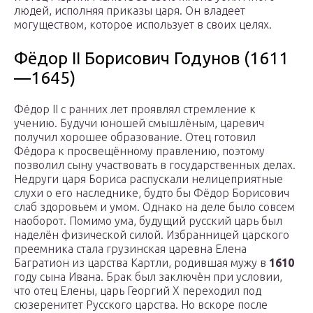
людей, исполняя приказы царя. Он владеет
могуществом, которое использует в своих целях.
Фёдор II Борисович Годунов (1611
—1645)
Фёдор II с ранних лет проявлял стремление к
учению. Будучи юношей смышлёным, царевич
получил хорошее образование. Отец готовил
Фёдора к просвещённому правлению, поэтому
позволил сыну участвовать в государственных делах.
Недруги царя Бориса распускали нелицеприятные
слухи о его наследнике, будто бы Фёдор Борисович
слаб здоровьем и умом. Однако на деле было совсем
наоборот. Помимо ума, будущий русский царь был
наделён физической силой. Избранницей царского
преемника стала грузинская царевна Елена
Багратион из царства Картли, родившая мужу в
1610
году сына Ивана. Брак был заключён при условии,
что отец Елены, царь Георгий X переходил под
сюзеренитет Русского царства. Но вскоре после