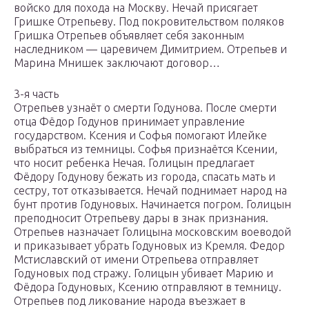
войско для похода на Москву. Нечай присягает
Гришке Отрепьеву. Под покровительством поляков
Гришка Отрепьев объявляет себя законным
наследником — царевичем Димитрием. Отрепьев и
Марина Мнишек заключают договор…
3-я часть
Отрепьев узнаёт о смерти Годунова. После смерти
отца Фёдор Годунов принимает управление
государством. Ксения и Софья помогают Илейке
выбраться из темницы. Софья признаётся Ксении,
что носит ребенка Нечая. Голицын предлагает
Фёдору Годунову бежать из города, спасать мать и
сестру, тот отказывается. Нечай поднимает народ на
бунт против Годуновых. Начинается погром. Голицын
преподносит Отрепьеву дары в знак признания.
Отрепьев назначает Голицына московским воеводой
и приказывает убрать Годуновых из Кремля. Федор
Мстиславский от имени Отрепьева отправляет
Годуновых под стражу. Голицын убивает Марию и
Фёдора Годуновых, Ксению отправляют в темницу.
Отрепьев под ликование народа въезжает в