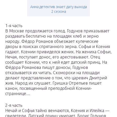
Анна детектив знает дату выхода
2 сезона
1-я часть
В Москве продолжается голод. Годунов приказывает
раздавать бесплатно на площадях хлеб и зерно
народу. Фёдор Романов объезжает купеческие
дворы в поисках спрятанного зерна. Софья и Ксения
гадают. Ксении привиделся жених. На жениха Софьи,
Нечая, поступает донос, его арестовывают. Отец
сообщает Ксении, что к ней едет датский принц. На
Фёдора Романова пишут доносы, Годунов
отказывается их читать. Скоморохи на площади
делают представление о том, что царевич Дмитрий
жив. Народ их слушает. Гришка Отрепьев пишет
канон, посвященный преподобной Ксении-
страннице…
2-я часть
Нечай и Софья тайно венчаются, Ксения и Илейка —
свидетели. Датский принц умирает. Борис Годунов