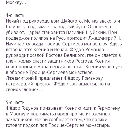
Москву…
4-я часть
Нечай под руководством Шуйского, Мстиславского и
Голицына поднимает народный бунт, Отрепьева
убивают. Царём становится Василий Шуйский. При
поддержке поляков на Русь приходит Лжедмитрий II.
Начинается осада Троице-Сергиева монастыря. Здесь
встречаются Ксения и Нечай. Фёдор Романов
руководит осадой Ростова Великого, где он сдаётся в
плен, желая спасти защитников Ростова. Ксения
хочет принять монашеский постриг. Ксения участвует
в обороне Троице-Сергиева монастыря.
Лжедмитрий II предлагает Фёдору Романову
патриарший престол. Фёдор соглашается, но на
своих условиях…
5-я часть
Фёдор Годунов призывает Ксению идти к Гермогену
в Москву и поднимать народ против иноземных
захватчиков. Нечай сообщает о том, что поляки
готовят подкоп под Троице-Сергиев монастырь.