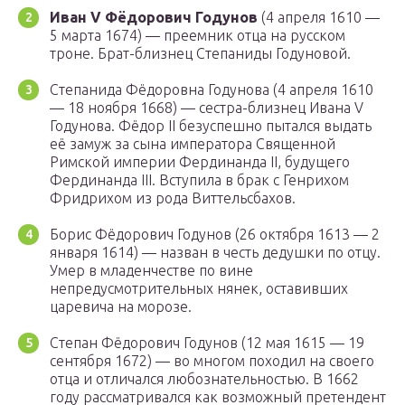
Иван V Фёдорович Годунов
(4 апреля 1610 —
5 марта 1674) — преемник отца на русском
троне. Брат-близнец Степаниды Годуновой.
Степанида Фёдоровна Годунова (4 апреля 1610
— 18 ноября 1668) — сестра-близнец Ивана V
Годунова. Фёдор II безуспешно пытался выдать
её замуж за сына императора Священной
Римской империи Фердинанда II, будущего
Фердинанда III. Вступила в брак с Генрихом
Фридрихом из рода Виттельсбахов.
Борис Фёдорович Годунов (26 октября 1613 — 2
января 1614) — назван в честь дедушки по отцу.
Умер в младенчестве по вине
непредусмотрительных нянек, оставивших
царевича на морозе.
Степан Фёдорович Годунов (12 мая 1615 — 19
сентября 1672) — во многом походил на своего
отца и отличался любознательностью. В 1662
году рассматривался как возможный претендент