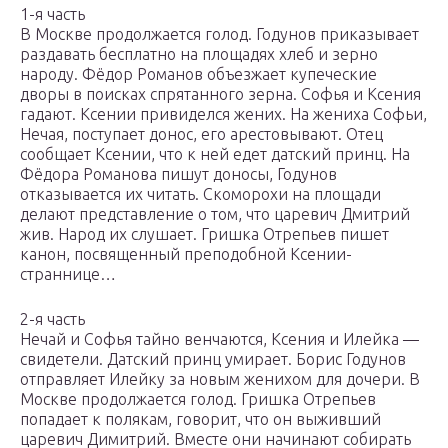
1-я часть
В Москве продолжается голод. Годунов приказывает
раздавать бесплатно на площадях хлеб и зерно
народу. Фёдор Романов объезжает купеческие
дворы в поисках спрятанного зерна. Софья и Ксения
гадают. Ксении привиделся жених. На жениха Софьи,
Нечая, поступает донос, его арестовывают. Отец
сообщает Ксении, что к ней едет датский принц. На
Фёдора Романова пишут доносы, Годунов
отказывается их читать. Скоморохи на площади
делают представление о том, что царевич Дмитрий
жив. Народ их слушает. Гришка Отрепьев пишет
канон, посвященный преподобной Ксении-
страннице…
2-я часть
Нечай и Софья тайно венчаются, Ксения и Илейка —
свидетели. Датский принц умирает. Борис Годунов
отправляет Илейку за новым женихом для дочери. В
Москве продолжается голод. Гришка Отрепьев
попадает к полякам, говорит, что он выживший
царевич Димитрий. Вместе они начинают собирать