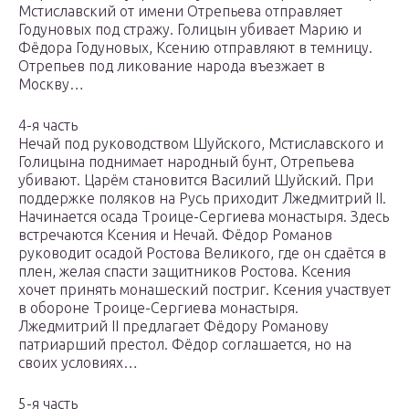
Мстиславский от имени Отрепьева отправляет
Годуновых под стражу. Голицын убивает Марию и
Фёдора Годуновых, Ксению отправляют в темницу.
Отрепьев под ликование народа въезжает в
Москву…
4-я часть
Нечай под руководством Шуйского, Мстиславского и
Голицына поднимает народный бунт, Отрепьева
убивают. Царём становится Василий Шуйский. При
поддержке поляков на Русь приходит Лжедмитрий II.
Начинается осада Троице-Сергиева монастыря. Здесь
встречаются Ксения и Нечай. Фёдор Романов
руководит осадой Ростова Великого, где он сдаётся в
плен, желая спасти защитников Ростова. Ксения
хочет принять монашеский постриг. Ксения участвует
в обороне Троице-Сергиева монастыря.
Лжедмитрий II предлагает Фёдору Романову
патриарший престол. Фёдор соглашается, но на
своих условиях…
5-я часть