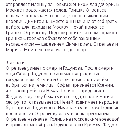
отправляет Илейку за новым женихом для дочери. В
Москве продолжается голод. Гришка Отрепьев
попадает к полякам, говорит, что он выживший
царевич Димитрий. Вместе они начинают собирать
войско для похода на Москву. Нечай присягает
Гришке Отрепьеву. Под покровительством поляков
Гришка Отрепьев объявляет себя законным
наследником — царевичем Димитрием. Отрепьев и
Марина Мнишек заключают договор…
3-я часть
Отрепьев узнаёт о смерти Годунова. После смерти
отца Фёдор Годунов принимает управление
государством. Ксения и Софья помогают Илейке
выбраться из темницы. Софья признаётся Ксении,
что носит ребенка Нечая. Голицын предлагает
Фёдору Годунову бежать из города, спасать мать и
сестру, тот отказывается. Нечай поднимает народ на
бунт против Годуновых. Начинается погром. Голицын
преподносит Отрепьеву дары в знак признания.
Отрепьев назначает Голицына московским воеводой
и приказывает убрать Годуновых из Кремля. Федор