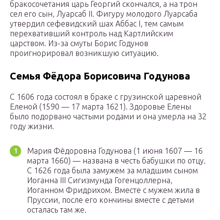
бракосочетания царь Георгий скончался, а на трон
сел его сын, Луарсаб II. Фигуру молодого Луарсаба
утвердил сефевидский шах Аббас I, тем самым
перехвативший контроль над Картлийским
царством. Из-за смуты Борис Годунов
проигнорировал возникшую ситуацию.
Семья Фёдора Борисовича Годунова
С 1606 года состоял в браке с грузинской царевной
Еленой (1590 — 17 марта 1621). Здоровье Елены
было подорвано частыми родами и она умерла на 32
году жизни.
Мария Фёдоровна Годунова (1 июня 1607 — 16
марта 1660) — названа в честь бабушки по отцу.
С 1626 года была замужем за младшим сыном
Иоганна III Сигизмунда Гогенцоллерна,
Иоганном Фридрихом. Вместе с мужем жила в
Пруссии, после его кончины вместе с детьми
осталась там же.