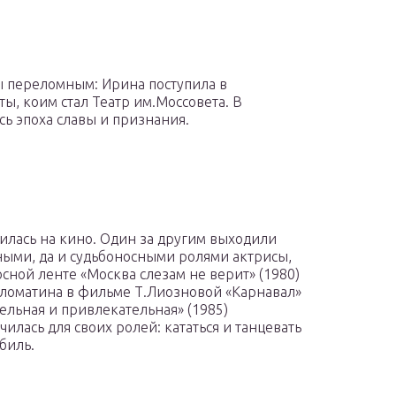
ы переломным: Ирина поступила в
ы, коим стал Театр им.Моссовета. В
ь эпоха славы и признания.
илась на кино. Один за другим выходили
ными, да и судьбоносными ролями актрисы,
сной ленте «Москва слезам не верит» (1980)
ломатина в фильме Т.Лиозновой «Карнавал»
ельная и привлекательная» (1985)
илась для своих ролей: кататься и танцевать
биль.