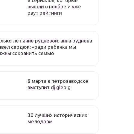
6 сериалов, которые
вышли в ноябре и уже
рвут рейтинги
лько лет анне рудневой. анна руднева
авел сердюк: «ради ребенка мы
лжны сохранить семью
8 марта в петрозаводске
выступит dj gleb g
30 лучших исторических
мелодрам