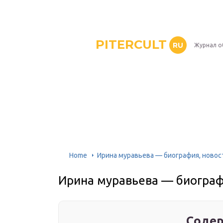
PITERCULT
RU
Журнал о
Home
Ирина муравьева — биография, новос
Ирина муравьева — биографи
Содер