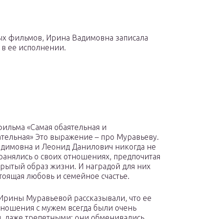
ных фильмов, Ирина Вадимовна записала
в ее исполнении.
фильма «Самая обаятельная и
тельная» Это выражение – про Муравьеву.
димовна и Леонид Данилович никогда не
ранялись о своих отношениях, предпочитая
крытый образ жизни. И наградой для них
стоящая любовь и семейное счастье.
Ирины Муравьевой рассказывали, что ее
ношения с мужем всегда были очень
 даже трепетными: они обменивались