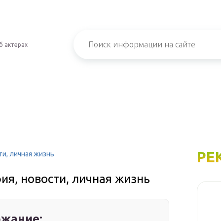
б актерах
РЕ
ти, личная жизнь
я, новости, личная жизнь
жание: