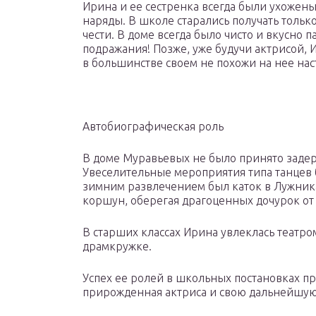
Ирина и ее сестренка всегда были ухожены
наряды. В школе старались получать только
чести. В доме всегда было чисто и вкусно 
подражания! Позже, уже будучи актрисой, 
в большинстве своем не похожи на нее на
Автобиографическая роль
В доме Муравьевых не было принято задер
Увеселительные мероприятия типа танце
зимним развлечением был каток в Лужниках
коршун, оберегая драгоценных дочурок от
В старших классах Ирина увлеклась театро
драмкружке.
Успех ее ролей в школьных постановках пр
прирожденная актриса и свою дальнейшую 