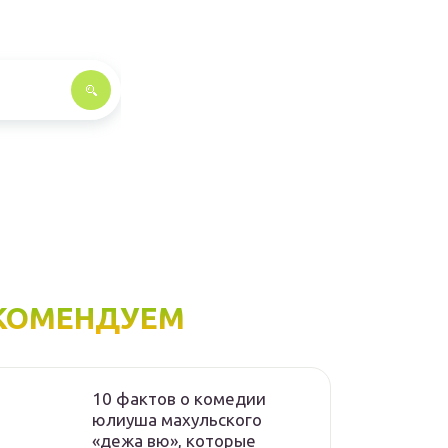
КОМЕНДУЕМ
10 фактов о комедии
юлиуша махульского
«дежа вю», которые