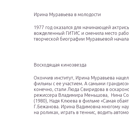
Ирина Муравьева в молодости
1977 год оказался для начинающей актрис
вожделенный ГИТИС и сменила место работ
творческой биографии Муравьевой началас
Восходящая кинозвезда
Окончив институт, Ирина Муравьева нацел
фильмы с ее участием. А самыми грандиоз
конечно, стали Люда Свиридова в оскароно
режиссера Владимира Меньшова, Нина Со
(1980), Надя Клюева в фильме «Самая обаят
Г.Бежанова. Ирина Вадимовна многому науч
на роликах, играть в теннис, водить автомо