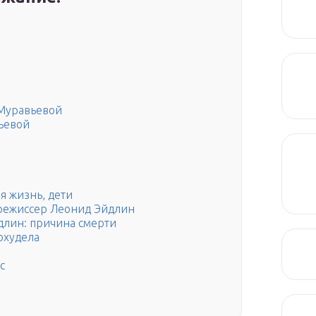
 Муравьевой
ьевой
я жизнь, дети
режиссер Леонид Эйдлин
лин: причина смерти
охудела
с