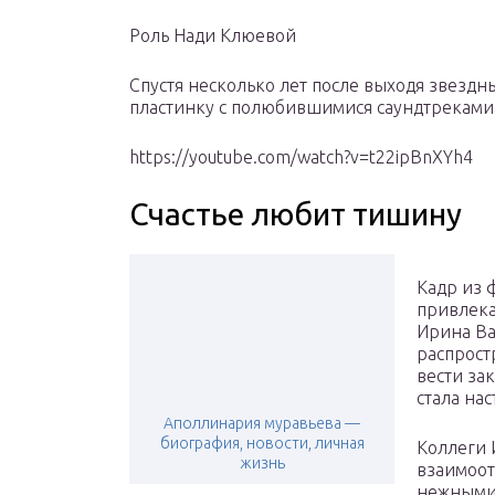
Роль Нади Клюевой
Спустя несколько лет после выходя звезд
пластинку с полюбившимися саундтреками 
https://youtube.com/watch?v=t22ipBnXYh4
Счастье любит тишину
Кадр из 
привлека
Ирина Ва
распрост
вести за
стала на
Аполлинария муравьева —
биография, новости, личная
Коллеги 
жизнь
взаимоот
нежными,