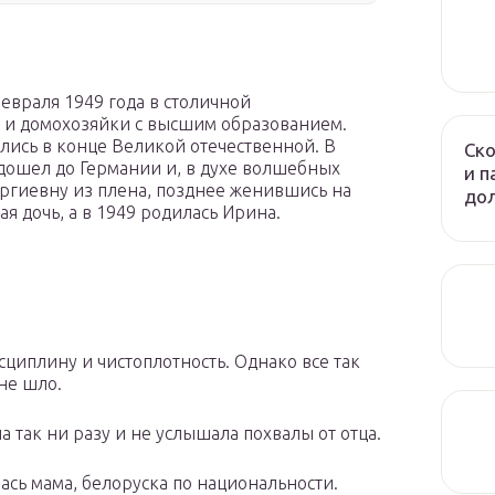
февраля 1949 года в столичной
 и домохозяйки с высшим образованием.
ись в конце Великой отечественной. В
Ско
дошел до Германии и, в духе волшебных
и п
оргиевну из плена, позднее женившись на
до
ая дочь, а в 1949 родилась Ирина.
сциплину и чистоплотность. Однако все так
 не шло.
 так ни разу и не услышала похвалы от отца.
сь мама, белоруска по национальности.