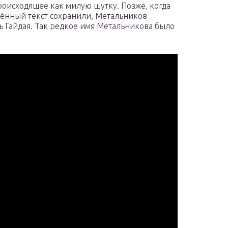
оисходящее как милую шутку. Позже, когда
нённый текст сохранили, Метальников
ть Гайдая. Так редкое имя Метальникова было