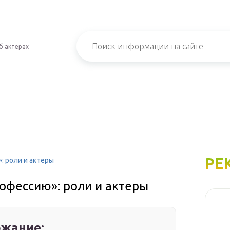
б актерах
РЕ
: роли и актеры
офессию»: роли и актеры
жание: