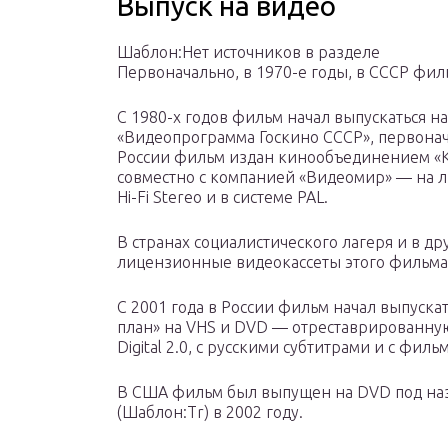
Выпуск на видео
Шаблон:Нет источников в разделе
Первоначально, в 1970-е годы, в СССР фил
С 1980-х годов фильм начал выпускаться н
«Видеопрограмма Госкино СССР», первонача
России фильм издан кинообъединением «К
совместно с компанией «Видеомир» — на л
Hi-Fi Stereo и в системе PAL.
В странах социалистического лагеря и в д
лицензионные видеокассеты этого фильма 
С 2001 года в России фильм начал выпус
план» на VHS и DVD — отреставрированную в
Digital 2.0, с русскими субтитрами и с фил
В США фильм был выпущен на DVD под н
(Шаблон:Tr) в 2002 году.