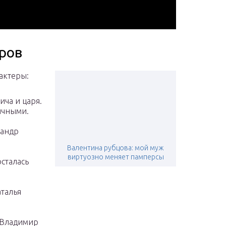
еров
актеры:
ча и царя.
ичными.
сандр
Валентина рубцова: мой муж
виртуозно меняет памперсы
сталась
аталья
 Владимир