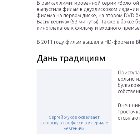
В рамках лимитированной серии «Золотой
выпустила фильм в двухдисковом издании
фильма на первом диске, на втором DVD б
Васильевича» (53 минуты). Также в боксе
киноплакатов к фильму и входного премьер
В 2011 году фильм вышел в HD-формате Bl
Дань традициям
Приступа
вольно и
булгаков
собствен
Внешний 
тросточк
Сергей жуков осваивает
отсылают
актерскую профессию в сериале
«евгенич»