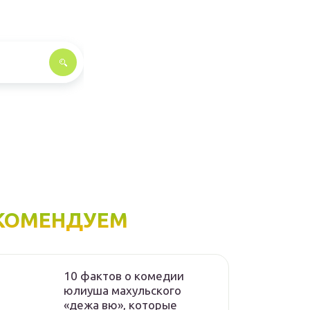
КОМЕНДУЕМ
10 фактов о комедии
юлиуша махульского
«дежа вю», которые