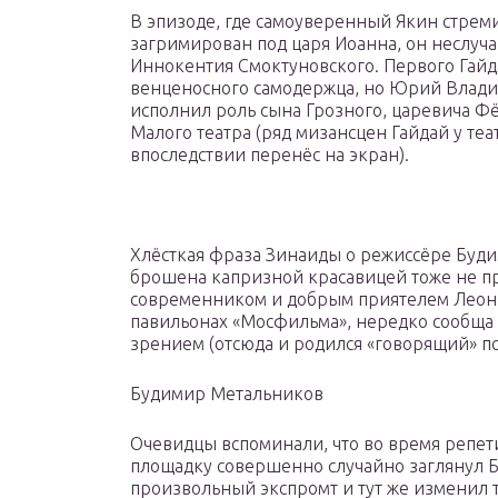
В эпизоде, где самоуверенный Якин стремит
загримирован под царя Иоанна, он неслу
Иннокентия Смоктуновского. Первого Гайда
венценосного самодержца, но Юрий Владим
исполнил роль сына Грозного, царевича Фё
Малого театра (ряд мизансцен Гайдай у те
впоследствии перенёс на экран).
Хлёсткая фраза Зинаиды о режиссёре Буди
брошена капризной красавицей тоже не пр
современником и добрым приятелем Леони
павильонах «Мосфильма», нередко сообща 
зрением (отсюда и родился «говорящий» пс
Будимир Метальников
Очевидцы вспоминали, что во время репе
площадку совершенно случайно заглянул Б
произвольный экспромт и тут же изменил 