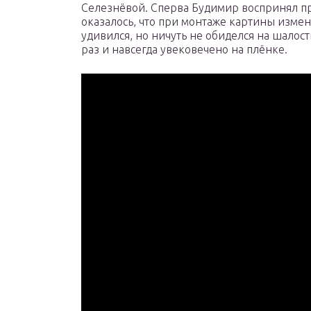
Селезнёвой. Сперва Будимир воспринял пр
оказалось, что при монтаже картины изме
удивился, но ничуть не обиделся на шалос
раз и навсегда увековечено на плёнке.