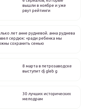
6 сериалов, которые
вышли в ноябре и уже
рвут рейтинги
лько лет анне рудневой. анна руднева
авел сердюк: «ради ребенка мы
лжны сохранить семью
8 марта в петрозаводске
выступит dj gleb g
30 лучших исторических
мелодрам