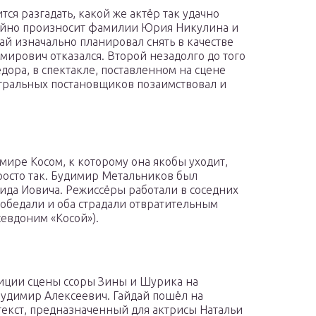
ся разгадать, какой же актёр так удачно
чайно произносит фамилии Юрия Никулина и
й изначально планировал снять в качестве
ирович отказался. Второй незадолго до того
дора, в спектакле, поставленном на сцене
атральных постановщиков позаимствовал и
мире Косом, к которому она якобы уходит,
осто так. Будимир Метальников был
да Иовича. Режиссёры работали в соседних
обедали и оба страдали отвратительным
евдоним «Косой»).
тиции сцены ссоры Зины и Шурика на
удимир Алексеевич. Гайдай пошёл на
текст, предназначенный для актрисы Натальи