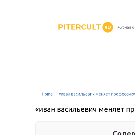
PITERCULT
RU
Журнал о
Home
«иван васильевич меняет профессию»
«иван васильевич меняет пр
Содер