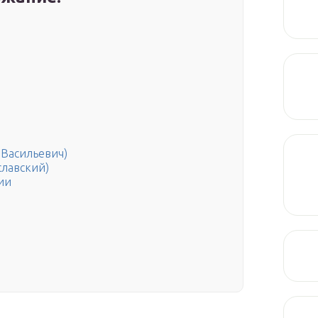
 Васильевич)
лавский)
ии