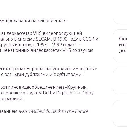
ьм продавался на киноплёнках.
а видеокассетах VHS видеопродукцией
Ско
льно в системе SECAM. В 1990 году в СССР и
и п
рупный план», в 1995—1999 годах —
до
ицензионных видеокассетах VHS со звуком
ругих странах Европы выпускались импортные
с разными дубляжами и с субтитрами.
каться киновидеообъединением «Крупный
ерсию со звуком Dolby Digital 5.1 и Dolby
ьмографией.
азванием
Ivan Vasilievich: Back to the Future