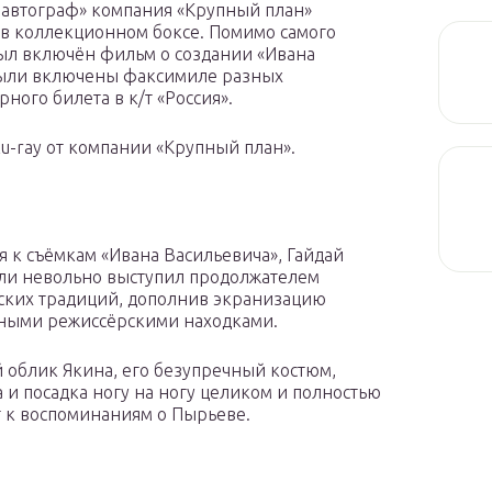
 автограф» компания «Крупный план»
 в коллекционном боксе. Помимо самого
ыл включён фильм о создании «Ивана
 были включены факсимиле разных
ного билета в к/т «Россия».
u-ray от компании «Крупный план».
я к съёмкам «Ивана Васильевича», Гайдай
ли невольно выступил продолжателем
ских традиций, дополнив экранизацию
ными режиссёрскими находками.
облик Якина, его безупречный костюм,
а и посадка ногу на ногу целиком и полностью
 к воспоминаниям о Пырьеве.