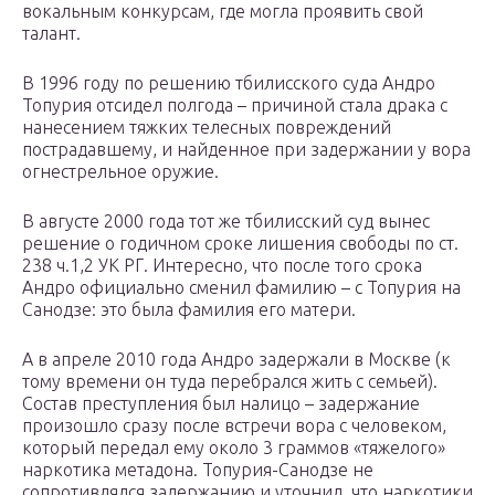
вокальным конкурсам, где могла проявить свой
талант.
В 1996 году по решению тбилисского суда Андро
Топурия отсидел полгода – причиной стала драка с
нанесением тяжких телесных повреждений
пострадавшему, и найденное при задержании у вора
огнестрельное оружие.
В августе 2000 года тот же тбилисский суд вынес
решение о годичном сроке лишения свободы по ст.
238 ч.1,2 УК РГ. Интересно, что после того срока
Андро официально сменил фамилию – с Топурия на
Санодзе: это была фамилия его матери.
А в апреле 2010 года Андро задержали в Москве (к
тому времени он туда перебрался жить с семьей).
Состав преступления был налицо – задержание
произошло сразу после встречи вора с человеком,
который передал ему около 3 граммов «тяжелого»
наркотика метадона. Топурия-Санодзе не
сопротивлялся задержанию и уточнил, что наркотики