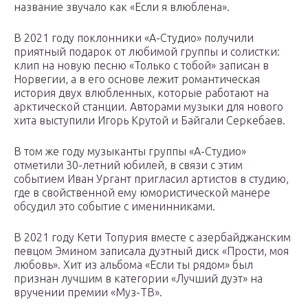
название звучало как «Если я влюблена».
В 2021 году поклонники «А-Студио» получили
приятный подарок от любимой группы и солистки:
клип на новую песню «Только с тобой» записан в
Норвегии, а в его основе лежит романтическая
история двух влюбленных, которые работают на
арктической станции. Авторами музыки для нового
хита выступили Игорь Крутой и Байгали Серкебаев.
В том же году музыканты группы «А-Студио»
отметили 30-летний юбилей, в связи с этим
событием Иван Ургант пригласил артистов в студию,
где в свойственной ему юмористической манере
обсудил это событие с именинниками.
В 2021 году Кети Топурия вместе с азербайджанским
певцом Эмином записала дуэтный диск «Прости, моя
любовь». Хит из альбома «Если ты рядом» был
признан лучшим в категории «Лучший дуэт» на
вручении премии «Муз-ТВ».