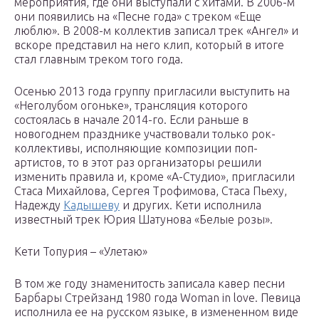
мероприятия, где они выступали с хитами. В 2006-м
они появились на «Песне года» с треком «Еще
люблю». В 2008-м коллектив записал трек «Ангел» и
вскоре представил на него клип, который в итоге
стал главным треком того года.
Осенью 2013 года группу пригласили выступить на
«Неголубом огоньке», трансляция которого
состоялась в начале 2014-го. Если раньше в
новогоднем празднике участвовали только рок-
коллективы, исполняющие композиции поп-
артистов, то в этот раз организаторы решили
изменить правила и, кроме «А-Студио», пригласили
Стаса Михайлова, Сергея Трофимова, Стаса Пьеху,
Надежду
Кадышеву
и других. Кети исполнила
известный трек Юрия Шатунова «Белые розы».
Кети Топурия – «Улетаю»
В том же году знаменитость записала кавер песни
Барбары Стрейзанд 1980 года Woman in love. Певица
исполнила ее на русском языке, в измененном виде