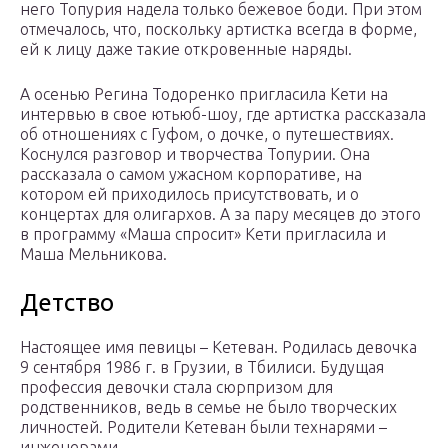
него Топурия надела только бежевое боди. При этом
отмечалось, что, поскольку артистка всегда в форме,
ей к лицу даже такие откровенные наряды.
А осенью Регина Тодоренко пригласила Кети на
интервью в свое ютьюб-шоу, где артистка рассказала
об отношениях с Гуфом, о дочке, о путешествиях.
Коснулся разговор и творчества Топурии. Она
рассказала о самом ужасном корпоративе, на
котором ей приходилось присутствовать, и о
концертах для олигархов. А за пару месяцев до этого
в программу «Маша спросит» Кети пригласила и
Маша Мельникова.
Детство
Настоящее имя певицы – Кетеван. Родилась девочка
9 сентября 1986 г. в Грузии, в Тбилиси. Будущая
профессия девочки стала сюрпризом для
родственников, ведь в семье не было творческих
личностей. Родители Кетеван были технарями –
инженерами.