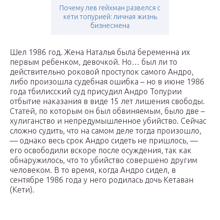
Почему лев гейхман развелся с
кети топурией: личная жизнь
бизнесмена
Шел 1986 год. Жена Наталья была беременна их
первым ребенком, девочкой. Но… был ли то
действительно роковой проступок самого Андро,
либо произошла судебная ошибка – но в июне 1986
года тбилисский суд присудил Андро Топурии
отбытие наказания в виде 15 лет лишения свободы.
Статей, по которым он был обвиняемым, было две –
хулиганство и непредумышленное убийство. Сейчас
сложно судить, что на самом деле тогда произошло,
— однако весь срок Андро сидеть не пришлось, —
его освободили вскоре после осуждения, так как
обнаружилось, что то убийство совершено другим
человеком. В то время, когда Андро сидел, в
сентябре 1986 года у него родилась дочь Кетаван
(Кети).