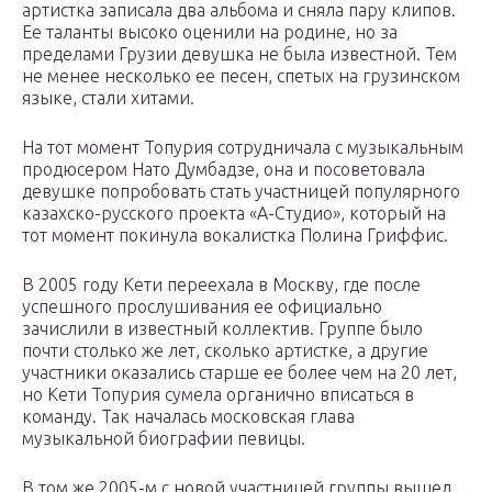
артистка записала два альбома и сняла пару клипов.
Ее таланты высоко оценили на родине, но за
пределами Грузии девушка не была известной. Тем
не менее несколько ее песен, спетых на грузинском
языке, стали хитами.
На тот момент Топурия сотрудничала с музыкальным
продюсером Нато Думбадзе, она и посоветовала
девушке попробовать стать участницей популярного
казахско-русского проекта «А-Студио», который на
тот момент покинула вокалистка Полина Гриффис.
В 2005 году Кети переехала в Москву, где после
успешного прослушивания ее официально
зачислили в известный коллектив. Группе было
почти столько же лет, сколько артистке, а другие
участники оказались старше ее более чем на 20 лет,
но Кети Топурия сумела органично вписаться в
команду. Так началась московская глава
музыкальной биографии певицы.
В том же 2005-м с новой участницей группы вышел