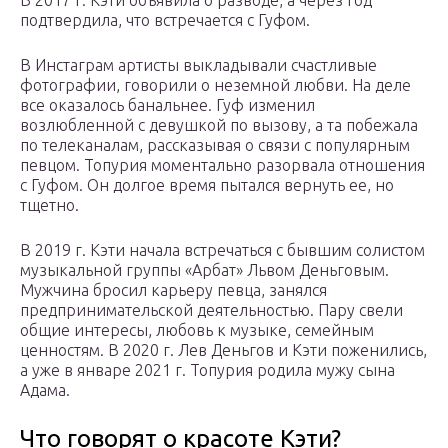
В 2017 г. Кэти объявила о разводе, а через год
подтвердила, что встречается с Гуфом.
В Инстаграм артисты выкладывали счастливые
фотографии, говорили о неземной любви. На деле
все оказалось банальнее. Гуф изменил
возлюбленной с девушкой по вызову, а та побежала
по телеканалам, рассказывая о связи с популярным
певцом. Топурия моментально разорвала отношения
с Гуфом. Он долгое время пытался вернуть ее, но
тщетно.
В 2019 г. Кэти начала встречаться с бывшим солистом
музыкальной группы «Арбат» Львом Деньговым.
Мужчина бросил карьеру певца, занялся
предпринимательской деятельностью. Пару свели
общие интересы, любовь к музыке, семейным
ценностям. В 2020 г. Лев Деньгов и Кэти поженились,
а уже в январе 2021 г. Топурия родила мужу сына
Адама.
Что говорят о красоте Кэти?