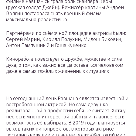
фильме Равшан сыграла роль снайпера Веры
(русская солдат Джейн). Режиссёр картины Андрей
Волгин постарался снять военный фильм
максимально реалистично.
Партнёрами по съёмочной площадке актрисы были:
Сергей Марин, Кирилл Полухин, Мидош Бикович,
Антон Пампушный и Гоша Куценко
Киноработа повествует о дружбе, мужестве и силе
духа, о том, как важно всегда оставаться человеком
даже в самых тяжёлых жизненных ситуациях
На сегодняшний день Равшана является известной и
востребованной актрисой. Но сама девушка
реализованной в профессии себя не считает. Хотя у
неё есть много интересной работы и, главное, есть
возможность её выбирать. В 2019 году планируется
выход таких кинопроектов, в которых актрисе
достались ведущие и главные роли: «Жестокий мир