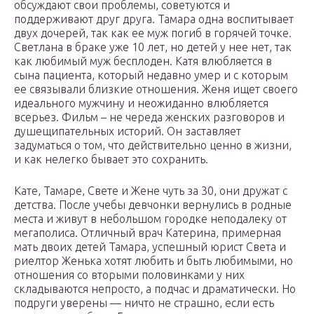
обсуждают свои проблемы, советуются и
поддерживают друг друга. Тамара одна воспитывает
двух дочерей, так как ее муж погиб в горячей точке.
Светлана в браке уже 10 лет, но детей у нее нет, так
как любимый муж бесплоден. Катя влюбляется в
сына пациента, который недавно умер и с которым
ее связывали близкие отношения. Женя ищет своего
идеального мужчину и неожиданно влюбляется
всерьез. Фильм – не череда женских разговоров и
душещипательных историй. Он заставляет
задуматься о том, что действительно ценно в жизни,
и как нелегко бывает это сохранить.
Кате, Тамаре, Свете и Жене чуть за 30, они дружат с
детства. После учебы девчонки вернулись в родные
места и живут в небольшом городке неподалеку от
мегаполиса. Отличный врач Катерина, примерная
мать двоих детей Тамара, успешный юрист Света и
риелтор Женька хотят любить и быть любимыми, но
отношения со вторыми половинками у них
складываются непросто, а подчас и драматически. Но
подруги уверены — ничто не страшно, если есть