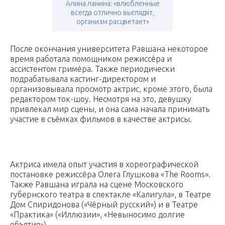
Алина ланина: «влюбленные
всегда отлично выглядят,
организм расцветает»
После окончания университета Равшана некоторое
время работала помощником режиссёра и
ассистентом гримёра. Также периодически
подрабатывала кастинг-директором и
организовывала просмотр актрис, кроме этого, была
редактором ток-шоу. Несмотря на это, девушку
привлекал мир сцены, и она сама начала принимать
участие в съёмках фильмов в качестве актрисы.
Актриса имела опыт участия в хореографической
постановке режиссёра Олега Глушкова «The Rooms».
Также Равшана играла на сцене Московского
губернского театра в спектакле «Калигула», в Театре
Дом Спиридонова («Чёрный русский») и в Театре
«Практика» («Иллюзии», «Невыносимо долгие
объятия»).