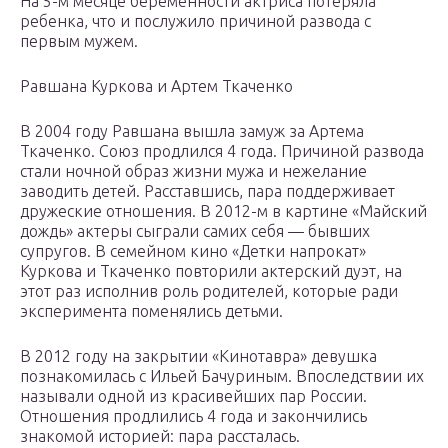
На 5-м месяце беременности актриса потеряла
ребенка, что и послужило причиной развода с
первым мужем.
Равшана Куркова и Артем Ткаченко
В 2004 году Равшана вышла замуж за Артема
Ткаченко. Союз продлился 4 года. Причиной развода
стали ночной образ жизни мужа и нежелание
заводить детей. Расставшись, пара поддерживает
дружеские отношения. В 2012-м в картине «Майский
дождь» актеры сыграли самих себя — бывших
супругов. В семейном кино «Детки напрокат»
Куркова и Ткаченко повторили актерский дуэт, на
этот раз исполнив роль родителей, которые ради
эксперимента поменялись детьми.
В 2012 году на закрытии «Кинотавра» девушка
познакомилась с Ильей Бачуриным. Впоследствии их
называли одной из красивейших пар России.
Отношения продлились 4 года и закончились
знакомой историей: пара рассталась.