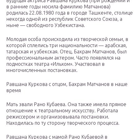
Будущая актриса Равшана Куркова (при рождении и
в ранние годы носила фамилию Матчанова)
родилась 22.08.1980 года в городе Ташкенте, столице
некогда одной из республик Советского Союза, а
ныне — свободного Узбекистана.
Молодая особа происходила из творческой семьи, в
которой сплелись три национальности — арабская,
татарская и узбекская. Отец, Бахрам Матчанов, был
профессиональным актером. Часто появлялся на
подмостках театра «Ильхом». Участвовал в
многочисленных постановках.
Равшана Куркова с отцом, Бахрам Матчанов в наше
время
Мать звали Рано Кубаева. Она также имела прямое
отношение к театральному искусству. Работала
режиссером и организовывала постановки.
Находилась по ту сторону творческого процесса.
Равшана Куркова с мамой Рано Кубаевой в