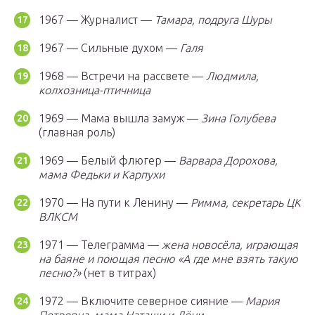
1967 — Журналист —
Тамара, подруга Шуры
1967 — Сильные духом —
Галя
1968 — Встречи на рассвете —
Людмила,
колхозница-птичница
1969 — Мама вышла замуж —
Зина Голубева
(главная роль)
1969 — Белый флюгер —
Варвара Дорохова,
мама Федьки и Карпухи
1970 — На пути к Ленину —
Римма, секретарь ЦК
ВЛКСМ
1971 — Телеграмма —
жена новосёла, играющая
на баяне и поющая песню «А где мне взять такую
песню?»
(нет в титрах)
1972 — Включите северное сияние —
Мария