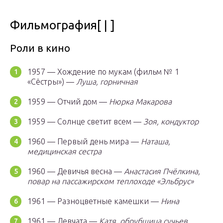
Фильмография[ | ]
Роли в кино
1957 — Хождение по мукам (фильм № 1
«Сёстры») —
Луша, горничная
1959 — Отчий дом —
Нюрка Макарова
1959 — Солнце светит всем —
Зоя, кондуктор
1960 — Первый день мира —
Наташа,
медицинская сестра
1960 — Девичья весна —
Анастасия Пчёлкина,
повар на пассажирском теплоходе «Эльбрус»
1961 — Разноцветные камешки —
Нина
1961 — Девчата —
Катя, обрубщица сучьев,