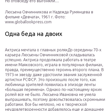
Но отовсюду его выгоняли…
Люсьена Овчинникова и Надежда Румянцева в
фильме «Девчата», 1961 г. Фото:
www.globallookpress.com
Одна беда на двоих
Актриса мечтала о главных роляхДо середины 70-х
карьера Люсьены Овчинниковой складывалась
успешно. Актриса продолжала работать в театре
имени Маяковского, играла в популярных фильмах,
правда, преимущественно героинь второго плана. В
1973-м звезду даже удостоили звания заслуженной
артистки РСФСР. Это произошло после того, как
любимица зрителей появилась в эпизоде ленты
«Большая перемена». Однако по-настоящему ярких
ролей все не было. Люсьена Ивановна не умела
выпрашивать, поэтому довольствовалась скромными
работами. Все бы неплохо, но к творческой
неудовлетворенности добавлялось еще и домашнее