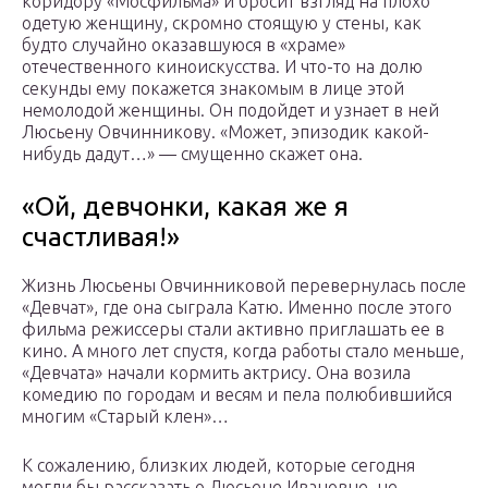
коридору «Мосфильма» и бросит взгляд на плохо
одетую женщину, скромно стоящую у стены, как
будто случайно оказавшуюся в «храме»
отечественного киноискусства. И что-то на долю
секунды ему покажется знакомым в лице этой
немолодой женщины. Он подойдет и узнает в ней
Люсьену Овчинникову. «Может, эпизодик какой-
нибудь дадут…» — смущенно скажет она.
«Ой, девчонки, какая же я
счастливая!»
Жизнь Люсьены Овчинниковой перевернулась после
«Девчат», где она сыграла Катю. Именно после этого
фильма режиссеры стали активно приглашать ее в
кино. А много лет спустя, когда работы стало меньше,
«Девчата» начали кормить актрису. Она возила
комедию по городам и весям и пела полюбившийся
многим «Старый клен»…
К сожалению, близких людей, которые сегодня
могли бы рассказать о Люсьене Ивановне, не