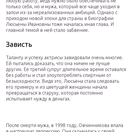
любую работу, ведь нужно было обеспечивать не
только себя, но и мужа, который все чаще уходил в
запои из-за нереализованных амбиций. Однако с
приходом новой эпохи для страны в биографии
Люсьены Ивановны тоже началась иная глава. И
главной темой в ней стало забвение.
Зависть
Таланту и успеху актрисы завидовали очень многие.
Ей пытались доказать, что она ничем не лучше
других. Ее третий супруг длительное время оставался
без работы и стал злоупотреблять спиртным от
безысходности. Видя это, Люсьена стала следовать
его примеру и из цветущей женщины начала
превращаться в старуху, которая постоянно
испытывает нужду в деньгах.
После смерти мужа, в 1998 году, Овчинникова впала
в настоящую депрессию. Она скончалась у своей