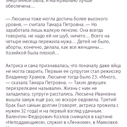
энергичной была, и материально лучше
обеспечена…
— Люсьена тоже могла достичь более высокого
уровня, — считала Тамара Петровна. — Но
заработала лишь жалкую пенсию. Она всегда
говорила, не надо ей ни шуб, ничего… Всего на
четыре месяца пережила мужа… Детей не было,
аборты, конечно, делала, как все женщины…
Хозяйкой была плохой…
Актриса и сама признавалась, что поначалу даже яйца
не могла сварить. Первым ее супругом стал режиссер
Владимир Храмов. Люсьене тогда было 23. «Много,
— сказала Тамара Петровна. — Таких девушек
перезрелками называли». Жизнь с ним не
заладилась: супруги расстались. Люсьена Ивановна
вышла замуж ещё раз, но вскоре овдовела. Третий
брак был самым долгим (говорят, актриса прожила с
мужем 32 года) и на первый взгляд удачным.
Валентин Федорович Козлов снимался в картине
«Неподдающиеся», служил в «Ленкоме», в Маяковке.