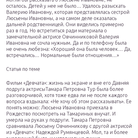
осталось. Детей у нее не было… Удалось разыскать
Валерию Ивановну, которая представлялась сестрой
Люсьены Ивановны, а на самом деле оказалась
дальней родственницей. Они виделись примерно
раз в год. Но встретиться ради материала о
замечательной актрисе Овчинниковой Валерия
Ивановна не сочла нужным. Да и по телефону была
не очень любезна: «Хороший она была человек… Да,
встречались… Нормальные были отношения…»
Статья по теме
Фильм «Девчата»: жизнь на экране и вне его Давняя
подруга актрисыТамара Петровна Тур была более
разговорчивой, хотя тоже едва ли не после каждого
вопроса вздыхала: «Не хочу об этом рассказывать». Ее
понять можно: Люсьена Ивановна приехала в
Рождество посмотреть на Тамариных внучат. И
умерла на руках у подруги. Тамара Петровна
сравнивала Люсьену Овчинникову с другой актрисой
из «Девчат»: Надеждой Румянцевой. Мол, та и более