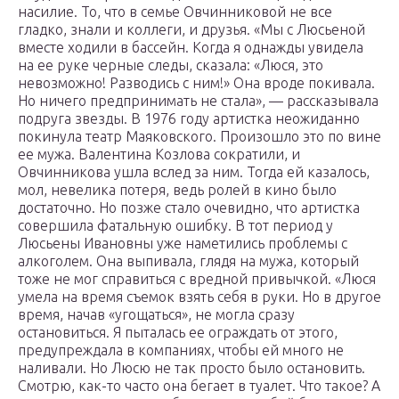
насилие. То, что в семье Овчинниковой не все
гладко, знали и коллеги, и друзья. «Мы с Люсьеной
вместе ходили в бассейн. Когда я однажды увидела
на ее руке черные следы, сказала: «Люся, это
невозможно! Разводись с ним!» Она вроде покивала.
Но ничего предпринимать не стала», — рассказывала
подруга звезды. В 1976 году артистка неожиданно
покинула театр Маяковского. Произошло это по вине
ее мужа. Валентина Козлова сократили, и
Овчинникова ушла вслед за ним. Тогда ей казалось,
мол, невелика потеря, ведь ролей в кино было
достаточно. Но позже стало очевидно, что артистка
совершила фатальную ошибку. В тот период у
Люсьены Ивановны уже наметились проблемы с
алкоголем. Она выпивала, глядя на мужа, который
тоже не мог справиться с вредной привычкой. «Люся
умела на время съемок взять себя в руки. Но в другое
время, начав «угощаться», не могла сразу
остановиться. Я пыталась ее ограждать от этого,
предупреждала в компаниях, чтобы ей много не
наливали. Но Люсю не так просто было остановить.
Смотрю, как-то часто она бегает в туалет. Что такое? А