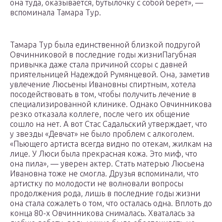
она туда, оказывается, бутылочку с собой берет», —
вспоминала Тамара Тур.
Тамара Тур была единственной близкой подругой
Овчинниковой в последние годы жизниПагубная
привычка даже стала причиной ссоры с давней
приятельницей Надеждой Румянцевой. Она, заметив
увлечение Люсьены Ивановны спиртным, хотела
посодействовать в том, чтобы получить лечение в
специализированной клинике. Однако Овчинникова
резко отказала коллеге, после чего их общение
сошло на нет. А вот Стас Садальский утверждает, что
у звезды «Девчат» не было проблем с алкоголем.
«Пьющего артиста всегда видно по отекам, жилкам на
лице. У Люси была прекрасная кожа. Это миф, что
она пила», — уверен актер. Стать матерью Люсьена
Ивановна тоже не смогла. Друзья вспоминали, что
артистку по молодости не волновали вопросы
продолжения рода, лишь в последние годы жизни
она стала сожалеть о том, что осталась одна. Вплоть до
конца 80-х Овчинникова снималась. Хваталась за