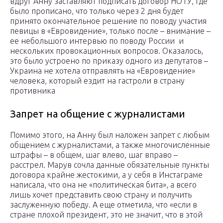
вдруг Анну заставляют подписать договор НОТУ, где
было прописано, что только через 2 дня будет
принято окончательное решение по поводу участия
певицы в «Евровидение», только после – внимание –
ее небольшого интервью по поводу России и
нескольких провокационных вопросов. Оказалось,
это было устроено по приказу одного из депутатов –
Украина не хотела отправлять на «Евровидение»
человека, который ездит на гастроли в страну
противника
Запрет на общение с журналистами
Помимо этого, на Анну был наложен запрет с любым
общением с журналистами, а также многочисленные
штрафы – в общем, шаг влево, шаг вправо –
расстрел. Марув сочла данные обязательные пункты
договора крайне жестокими, а у себя в Инстаграме
написала, что она не «политическая бита», а всего
лишь хочет представить свою страну и получить
заслуженную победу. А еще отметила, что «если в
стране плохой президент, это не значит, что в этой