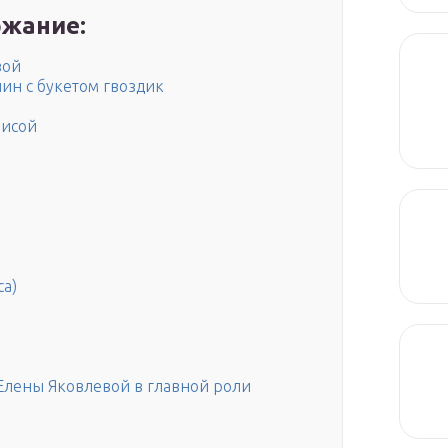
жание:
вой
ин с букетом гвоздик
рисой
са)
Елены Яковлевой в главной роли