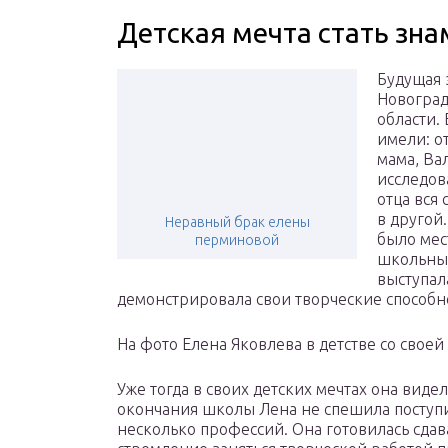
Детская мечта стать зн
Будущая 
Новоград
области.
имели: о
мама, Ва
исследов
отца вся
в другой
Неравный брак елены
было мес
перминовой
школьные
выступал
демонстрировала свои творческие способн
На фото Елена Яковлева в детстве со свое
Уже тогда в своих детских мечтах она виде
окончания школы Лена не спешила поступит
несколько профессий. Она готовилась сдав