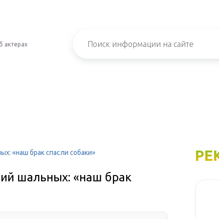
б актерах
РЕ
х: «наш брак спасли собаки»
ий шальных: «наш брак