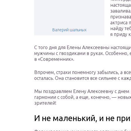
настоящая
завалива
признава
актриса 
найду те
Валерий шальных
я приду к
С того дня для Елены Алексеевны настоящ
мужчины с гвоздиками в руках. Особенно, 
в «Современник».
Впрочем, страхи понемногу забылись, а в
осталась. Она становится все сильнее с ка
Мы поздравляем Елену Алексеевну с днем р
гармонии с собой, а еще, конечно, — новы
зрителей!
И не маленький, и не пр