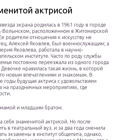
аменитой актрисой
звезда экрана родилась в 1961 году в городе
-Волынском, расположенном в Житомирской
 Ее родители отношения к искусству не
тец, Алексей Яковлев, был военнослужащим; а
лерия Яковлева, работала в научно-
ательском институте. Часто по роду службы
 семья постоянно переезжала из одного города
. Девочке нравилась такая жизнь, в которой
то новым впечатлениям и знакомым. В
 годы будущая актриса с удовольствием
а на праздничных мероприятиях, где
ости.
й мамой и младшим братом.
ла себя знаменитой актрисой. Но после
ь в театральный вуз, и за два года сменила
ать экзамены в институт общепита, однако,