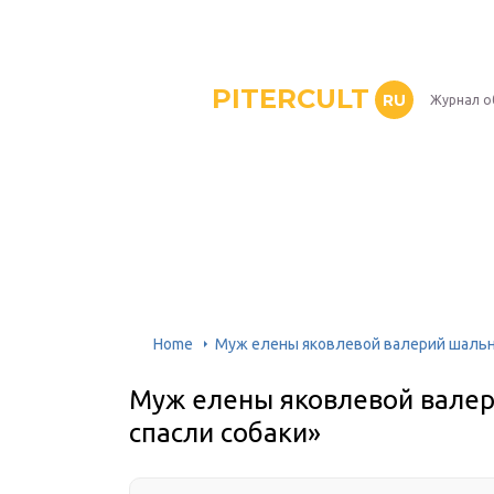
PITERCULT
RU
Журнал о
Home
Муж елены яковлевой валерий шальны
Муж елены яковлевой валер
спасли собаки»