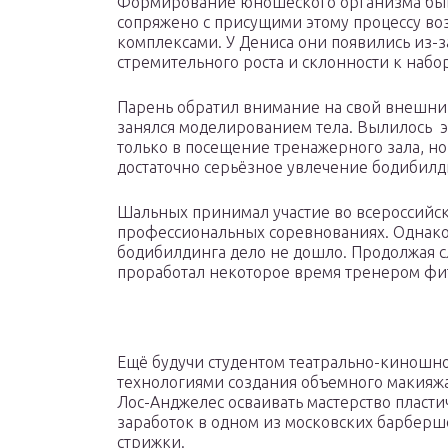
Формирование юношеского организма бы
сопряжено с присущими этому процессу в
комплексами. У Дениса они появились из-з
стремительного роста и склонности к набо
Парень обратил внимание на свой внешни
занялся моделированием тела. Вылилось э
только в посещение тренажерного зала, но
достаточно серьёзное увлечение бодибил
Шальных принимал участие во всероссийс
профессиональных соревнованиях. Однако
бодибилдинга дело не дошло. Продолжая с
проработал некоторое время тренером фи
Ещё будучи студентом театрально-киношно
технологиями создания объемного макияжа 
Лос-Анджелес осваивать мастерство пластич
заработок в одном из московских барберш
стрижки.