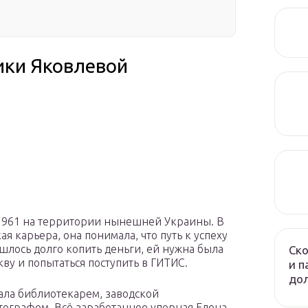
ики Яковлевой
а 1961 на территории нынешней Украины. В
ая карьера, она понимала, что путь к успеху
шлось долго копить деньги, ей нужна была
Ско
ву и попытаться поступить в ГИТИС.
и п
до
ала библиотекарем, заводской
тографом. Всё заработанное упорная Елена