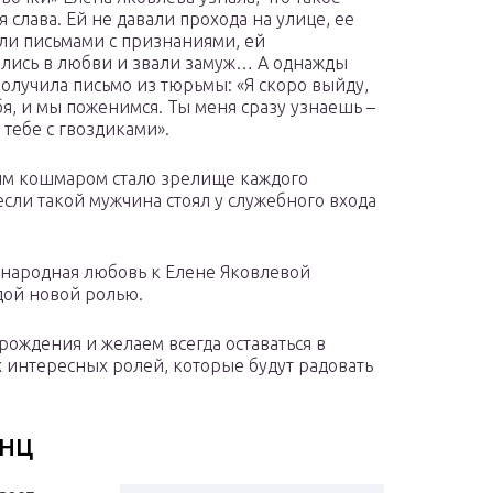
 слава. Ей не давали прохода на улице, ее
ли письмами с признаниями, ей
лись в любви и звали замуж… А однажды
получила письмо из тюрьмы: «Я скоро выйду,
бя, и мы поженимся. Ты меня сразу узнаешь –
 тебе с гвоздиками».
им кошмаром стало зрелище каждого
если такой мужчина стоял у служебного входа
сенародная любовь к Елене Яковлевой
ждой новой ролью.
ождения и желаем всегда оставаться в
х интересных ролей, которые будут радовать
инц