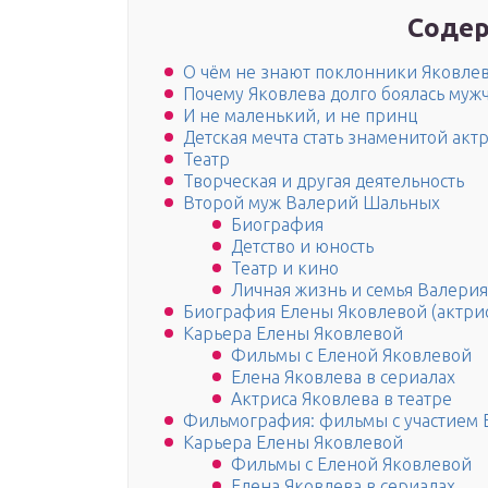
Содер
О чём не знают поклонники Яковле
Почему Яковлева долго боялась мужч
И не маленький, и не принц
Детская мечта стать знаменитой акт
Театр
Творческая и другая деятельность
Второй муж Валерий Шальных
Биография
Детство и юность
Театр и кино
Личная жизнь и семья Валерия
Биография Елены Яковлевой (актри
Карьера Елены Яковлевой
Фильмы с Еленой Яковлевой
Елена Яковлева в сериалах
Актриса Яковлева в театре
Фильмография: фильмы с участием 
Карьера Елены Яковлевой
Фильмы с Еленой Яковлевой
Елена Яковлева в сериалах