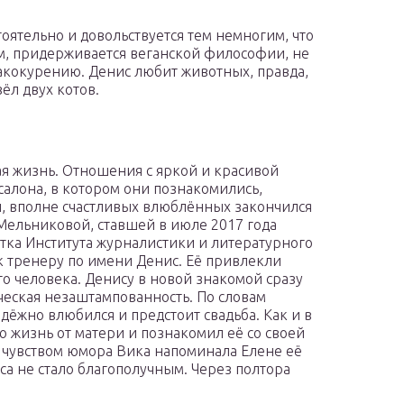
оятельно и довольствуется тем немногим, что
ом, придерживается веганской философии, не
бакокурению. Денис любит животных, правда,
ёл двух котов.
ая жизнь. Отношения с яркой и красивой
салона, в котором они познакомились,
бы, вполне счастливых влюблённых закончился
Мельниковой, ставшей в июле 2017 года
нтка Института журналистики и литературного
к тренеру по имени Денис. Её привлекли
о человека. Денису в новой знакомой сразу
ческая незаштампованность. По словам
адёжно влюбился и предстоит свадьба. Как и в
 жизнь от матери и познакомил её со своей
чувством юмора Вика напоминала Елене её
са не стало благополучным. Через полтора