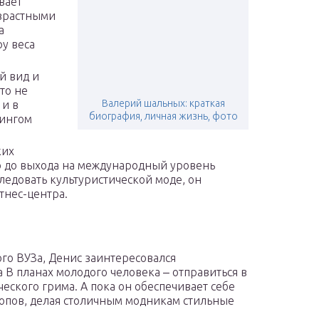
вает
озрастными
а
ру веса
й вид и
то не
Валерий шальных: краткая
 и в
биография, личная жизнь, фото
дингом
ких
 до выхода на международный уровень
ледовать культуристической моде, он
тнес-центра.
го ВУЗа, Денис заинтересовался
В планах молодого человека ‒ отправиться в
еского грима. А пока он обеспечивает себе
опов, делая столичным модникам стильные