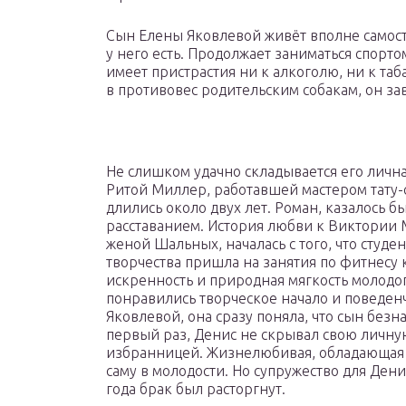
Сын Елены Яковлевой живёт вполне самост
у него есть. Продолжает заниматься спорт
имеет пристрастия ни к алкоголю, ни к та
в противовес родительским собакам, он зав
Не слишком удачно складывается его личн
Ритой Миллер, работавшей мастером тату-
длились около двух лет. Роман, казалось 
расставанием. История любви к Виктории 
женой Шальных, началась с того, что студе
творчества пришла на занятия по фитнесу 
искренность и природная мягкость молодог
понравились творческое начало и поведен
Яковлевой, она сразу поняла, что сын безн
первый раз, Денис не скрывал свою личную
избранницей. Жизнелюбивая, обладающая 
саму в молодости. Но супружество для Дени
года брак был расторгнут.