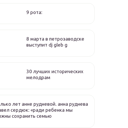
9 рота:
8 марта в петрозаводске
выступит dj gleb g
30 лучших исторических
мелодрам
лько лет анне рудневой. анна руднева
авел сердюк: «ради ребенка мы
лжны сохранить семью