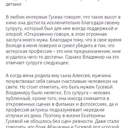
детьми
В любом интервью Гусева говорит, что таких высот в
кино она достигла исключительно благодаря своему
супругу, который был для нее всегда поддержкой и
опорой: «Откровенно говоря, в этом огромная
заслуга моего мужа. Благодаря тому, что в свое время
Володя в меня поверил и сумел убедить в том, что
актерская профессия – это мое предназначение, мне
и удалось чего-то достичь». Однако Владимир на это
отвечает супруге следующее:
А когда жена родила ему сына Алексея, мужчина
почувствовал себя самым счастливым человеком на
свете. Но стоит отметить, что быть мужем Гусевой
Владимиру было нелегко. Его супруга – человек
публичный, кроме того, она иногда снимается в
откровенных сценах в фильмах и фотосессиях, да и
профессия актрисы подразумевает нередкие
отлучки из дома. Поэтому в жизни Екатерины
Гусевой не обошлось без сцен ревности. Даже стали
говорить, что брак Абашкина и Гусевой под угрозой