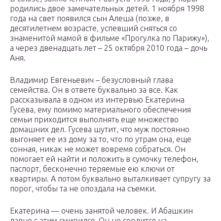
родились двое замечательных детей. 1 ноября 1998
года на свет появился сын Алеша (позже, в
десятилетнем возрасте, успевший сняться со
знаменитой мамой в фильме «Прогулка по Парижу»),
а через двенадцать лет – 25 октября 2010 года – дочь
Аня.
Владимир Евгеньевич – безусловный глава
семейства. Он в ответе буквально за все. Как
рассказывала в одном из интервью Екатерина
Гусева, ему помимо материального обеспечения
семьи приходится выполнять еще множество
домашних дел. Гусева шутит, что муж постоянно
выгоняет ее из дому за то, что по утрам она, еще
сонная, никак не может вовремя собраться. Он
помогает ей найти и положить в сумочку телефон,
паспорт, бесконечно теряемые ею ключи от
квартиры. А потом буквально выталкивает супругу за
порог, чтобы та не опоздала на съемки.
Екатерина — очень занятой человек. И Абашкин
давно с этим смирился. Он не сердится на