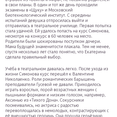
в свои планы. В один и тот же день проходили
экзамены в «Щуку» и Московский
биотехнологический институт. С середины
испытаний девушка отпросилась выйти и
отправилась в театральное училище. Первая попытка
стала удачной. Ей удалось попасть на курс Симонова,
несмотря на конкурс в 60 человек на место.
Родители были шокированы поступком дочери.
Мама будущей знаменитости плакала. Тем не менее,
спустя несколько лет стало понятно, что Екатерина
сделала правильный выбор.
Учёба в театральном давалась легко. После ухода из
жизни Симонова курс перешёл к Валентине
Николаенко. Роли романтических барышень
преподаватели Гусевой не давали. Приходилось
играть взрослых, порой возрастных женщин с
пышными формами и низким голосом, например,
Аксинью из «Тихого Дона». Сокурсники
посмеивались, но актриса с радостью
перевоплощалась в немолодых, контрастирующих с
её внешностью героинь. Она прошла серьёзную