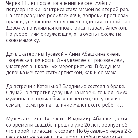
Через 11 лет после появления на свет Алёши
популярная киноактриса стала мамой во второй раз.
На этот раз у неё родилась дочь, вопреки прогнозам
врачей, уверявших, что должен родиться второй сын.
Девочку популярная киноактриса назвала Анечкой.
По уверениям окружающих, она очень похожа на
свою мамочку.
Дочь Екатерины Гусевой – Анна Абашкина очень
творческая личность. Она увлекается рисованием,
участвует в школьных мероприятиях. В будущем
девочка мечтает стать артисткой, как и её мама.
До встречи с Катенькой Владимир состоял в браке.
Случайно встретив девушку на игре «Сто к одному»,
мужчина настолько был увлечён ею, что ушёл из
семьи, несмотря на наличие маленького ребёнка.
Муж Екатерины Гусевой – Владимир Абашкин, хотя
со времени свадьбы прошло уже 20 лет, ревнует её,
что порой приводит к ссорам. Но буквально через 2-3
часа они уже звонят друг другу, чтобы помириться.