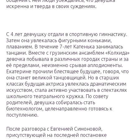
общения с ней люди убеждались, что девушка
искренна и тверда в своих суждениях.
С 4 лет девчушку отдали в спортивную гимнастику.
Затем она увлекалась фигурными коньками,
плаванием. В течение 7-лет Катенька занималась
танцами. Вместе с грузинским ансамблем «Колхида»
девочка побывала в различных городах страны и за
её пределами, неизменно срывая аплодисменты.
Екатерине прочили блестящее будущее, говоря, что
она станет великой танцовщицей. Но в старших
классах будущая актриса увлеклась драматическим
искусством, стала активно участвовать в спектаклях
школьного театрального кружка. По совету
родителей, девушка собиралась стать
биотехнологом, целенаправленно готовясь к
поступлению.
После разговора с Евгенией Симоновой,
присутствующей на последней постановке