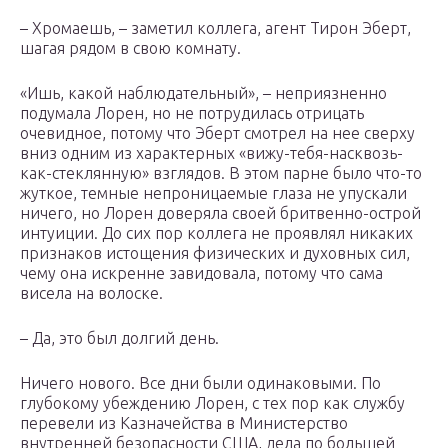
– Хромаешь, – заметил коллега, агент Тирон Эберт,
шагая рядом в свою комнату.
«Ишь, какой наблюдательный», – неприязненно
подумала Лорен, но не потрудилась отрицать
очевидное, потому что Эберт смотрел на нее сверху
вниз одним из характерных «вижу-тебя-насквозь-
как-стеклянную» взглядов. В этом парне было что-то
жуткое, темные непроницаемые глаза не упускали
ничего, но Лорен доверяла своей бритвенно-острой
интуиции. До сих пор коллега не проявлял никаких
признаков истощения физических и духовных сил,
чему она искренне завидовала, потому что сама
висела на волоске.
– Да, это был долгий день.
Ничего нового. Все дни были одинаковыми. По
глубокому убеждению Лорен, с тех пор как службу
перевели из Казначейства в Министерство
внутренней безопасности США, дела по большей