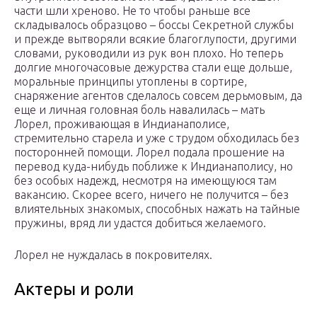
части шли хреново. Не то чтобы раньше все
складывалось образцово – боссы Секретной службы
и прежде вытворяли всякие благоглупости, другими
словами, руководили из рук вон плохо. Но теперь
долгие многочасовые дежурства стали еще дольше,
моральные принципы утоплены в сортире,
снаряжение агентов сделалось совсем дерьмовым, да
еще и личная головная боль навалилась – мать
Лорел, проживающая в Индианаполисе,
стремительно старела и уже с трудом обходилась без
посторонней помощи. Лорел подала прошение на
перевод куда-нибудь поближе к Индианаполису, но
без особых надежд, несмотря на имеющуюся там
вакансию. Скорее всего, ничего не получится – без
влиятельных знакомых, способных нажать на тайные
пружины, вряд ли удастся добиться желаемого.
Лорел не нуждалась в покровителях.
Актеры и роли