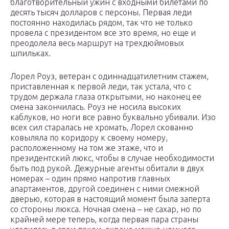
благотворительный ужин с входными билетами по
десять тысяч долларов с персоны. Первая леди
постоянно находилась рядом, так что не только
провела с президентом все это время, но еще и
преодолела весь маршрут на трехдюймовых
шпильках.
Лорел Роуз, ветеран с одиннадцатилетним стажем,
приставленная к первой леди, так устала, что с
трудом держала глаза открытыми, но наконец ее
смена закончилась. Роуз не носила высоких
каблуков, но ноги все равно буквально убивали. Изо
всех сил старалась не хромать, Лорел скованно
ковыляла по коридору к своему номеру,
расположенному на том же этаже, что и
президентский люкс, чтобы в случае необходимости
быть под рукой. Дежурные агенты обитали в двух
номерах – один прямо напротив главных
апартаментов, другой соединен с ними смежной
дверью, которая в настоящий момент была заперта
со стороны люкса. Ночная смена – не сахар, но по
крайней мере теперь, когда первая пара страны