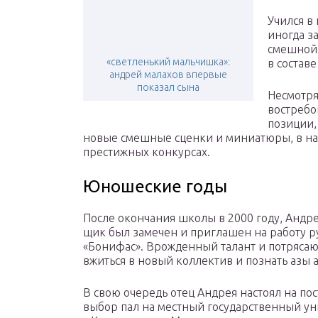
Учился в
иногда з
смешной
«светленький мальчишка»:
в состав
андрей малахов впервые
показал сына
Несмотря
востребо
позиции,
новые смешные сценки и миниатюры, в над
престижных конкурсах.
Юношеские годы
После окончания школы в 2000 году, Анд
щик был замечен и приглашен на работу р
«Бонифас». Врожденный талант и потряса
вжиться в новый коллектив и познать азы а
В свою очередь отец Андрея настоял на по
выбор пал на местный государственный ун