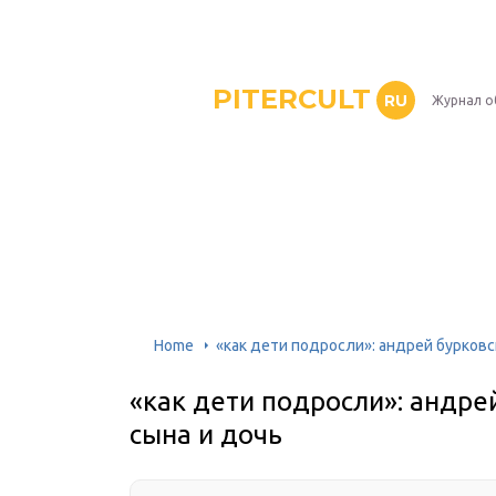
PITERCULT
RU
Журнал о
Home
«как дети подросли»: андрей бурковс
«как дети подросли»: андре
сына и дочь