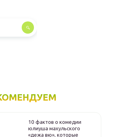
КОМЕНДУЕМ
10 фактов о комедии
юлиуша махульского
«дежа вю», которые