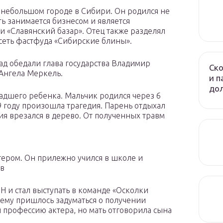
 небольшом городе в Сибири. Он родился не
ать занимается бизнесом и является
и «Славянский базар». Отец также разделял
 сеть фастфуда «Сибирские блины».
ад обедали глава государства Владимир
Ско
Ангела Меркель.
и п
до
адшего ребенка. Мальчик родился через 6
09 году произошла трагедия. Парень отдыхал
я врезался в дерево. От полученных травм
тером. Он прилежно учился в школе и
ов
Н и стал выступать в команде «Осколки
у ему пришлось задуматься о получении
 профессию актера, но мать отговорила сына