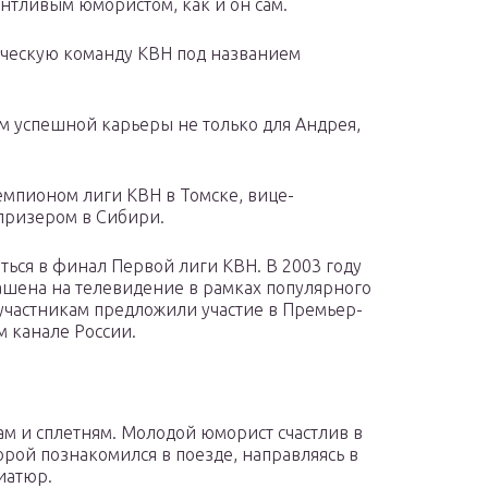
нтливым юмористом, как и он сам.
нческую команду КВН под названием
м успешной карьеры не только для Андрея,
емпионом лиги КВН в Томске, вице-
призером в Сибири.
ться в финал Первой лиги КВН. В 2003 году
шена на телевидение в рамках популярного
 участникам предложили участие в Премьер-
м канале России.
ам и сплетням. Молодой юморист счастлив в
орой познакомился в поезде, направляясь в
иатюр.