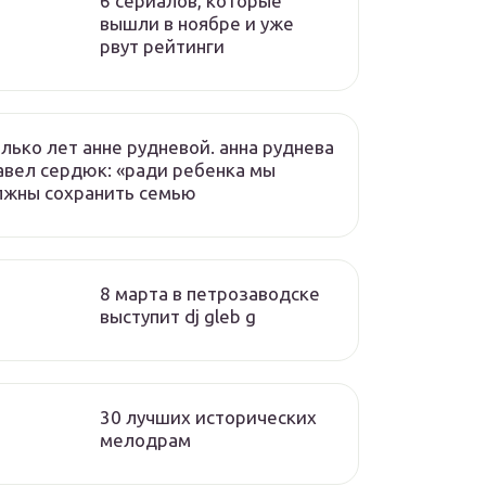
6 сериалов, которые
вышли в ноябре и уже
рвут рейтинги
лько лет анне рудневой. анна руднева
авел сердюк: «ради ребенка мы
лжны сохранить семью
8 марта в петрозаводске
выступит dj gleb g
30 лучших исторических
мелодрам