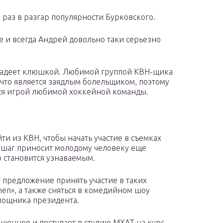
к раз в разгар популярности Бурковского.
 и всегда Андрей довольно таки серьезно
владеет клюшкой. Любимой группой КВН-щика
, что является заядлым болельщиком, поэтому
ться игрой любимой хоккейной команды.
и из КВН, чтобы начать участие в съемках
 шаг приносит молодому человеку еще
 становится узнаваемым.
 предложение принять участие в таких
en», а также сняться в комедийном шоу
омощника президента.
ущенное и поступает в студию МХАТ на курс