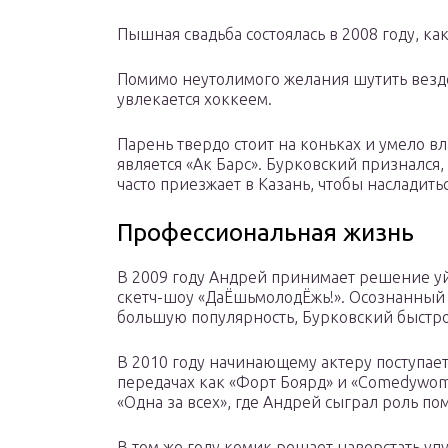
Пышная свадьба состоялась в 2008 году, ка
Помимо неутолимого желания шутить везде
увлекается хоккеем.
Парень твердо стоит на коньках и умело 
является «Ак Барс». Бурковский признался
часто приезжает в Казань, чтобы наслади
Профессиональная жизнь
В 2009 году Андрей принимает решение уйт
скетч-шоу «ДаЁшьмолодЁжь!». Осознанный
большую популярность, Бурковский быстро
В 2010 году начинающему актеру поступает
передачах как «Форт Боярд» и «Comedywom
«Одна за всех», где Андрей сыграл роль п
В том же году комик решает наверстать уп