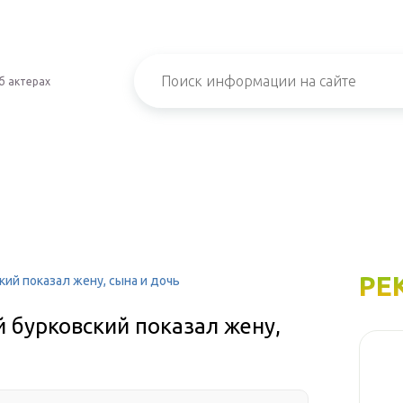
б актерах
РЕ
кий показал жену, сына и дочь
й бурковский показал жену,