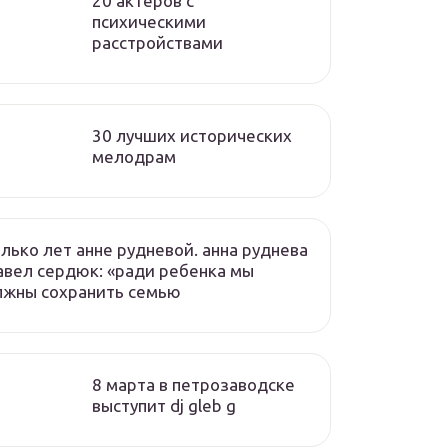
20 актеров с
психическими
расстройствами
30 лучших исторических
мелодрам
лько лет анне рудневой. анна руднева
авел сердюк: «ради ребенка мы
лжны сохранить семью
8 марта в петрозаводске
выступит dj gleb g