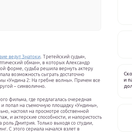
вие ведут Знатоки
. Третейский судья»,
птический обман», в которых Александр
ой форме, судьба решила вернуть актеру
Ско
пала возможность сыграть достаточно
и п
ы «Ундина 2: На гребне волны». Причем все
до
другой – символично.
ого фильма, где предлагалась очередная
 и попал на съемочную площадку «Ундины»,
ьно, настоял на просмотре собственной
аж, и актерские способности, и напористость
 роль Дмитрия. Только выходя со студии,
инг. С этого сериала начался взлет в