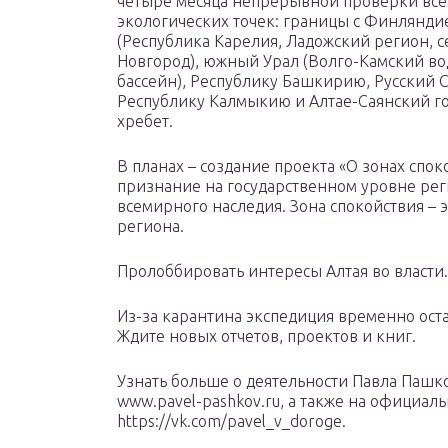
четыре месяца непрерывной проверки все
экологических точек: границы с Финлянди
(Республика Карелия, Ладожский регион, с
Новгород), южный Урал (Волго-Камский в
бассейн), Республику Башкирию, Русский 
Республику Калмыкию и Алтае-Саянский 
хребет.
В планах – создание проекта «О зонах спок
признание на государственном уровне рег
всемирного наследия. Зона спокойствия – э
региона.
Пролоббировать интересы Алтая во власти.
Из-за карантина экспедиция временно оста
Ждите новых отчетов, проектов и книг.
Узнать больше о деятельности Павла Пашк
www.pavel-pashkov.ru, а также на официаль
https://vk.com/pavel_v_doroge.