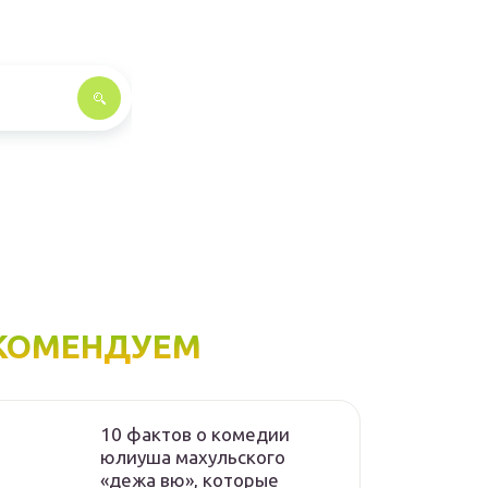
КОМЕНДУЕМ
10 фактов о комедии
юлиуша махульского
«дежа вю», которые