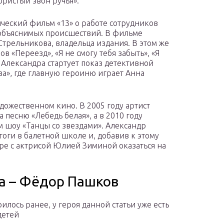
бристый звон ручья».
ческий фильм «13» о работе сотрудников
объяснимых происшествий. В фильме
трельникова, владельца издания. В этом же
ов «Переезд», «Я не смогу тебя забыть», «Я
м Александра стартует показ детективной
а», где главную героиню играет Анна
дожественном кино. В 2005 году артист
песню «Лебедь белая», а в 2010 году
м шоу «Танцы со звездами». Александр
агоги в балетной школе и, добавив к этому
аре с актрисой Юлией Зиминой оказаться на
а – Фёдор Пашков
илось ранее, у героя данной статьи уже есть
детей