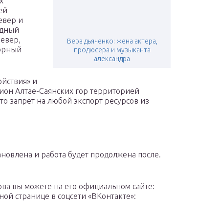
х
ей
евер и
одный
Север,
Вера дьяченко: жена актера,
горный
продюсера и музыканта
александра
ойствия» и
ион Алтае-Саянских гор территорией
то запрет на любой экспорт ресурсов из
новлена и работа будет продолжена после.
ова вы можете на его официальном сайте:
ной странице в соцсети «ВКонтакте»: