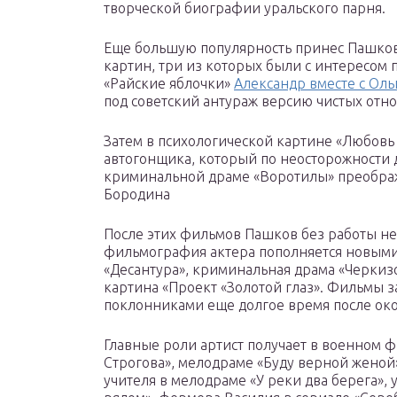
творческой биографии уральского парня.
Еще большую популярность принес Пашкову
картин, три из которых были с интересом
«Райские яблочки»
Александр вместе с Ол
под советский антураж версию чистых от
Затем в психологической картине «Любовь 
автогонщика, который по неосторожности 
криминальной драме «Воротилы» преобража
Бородина
После этих фильмов Пашков без работы не 
фильмография актера пополняется новыми
«Десантура», криминальная драма «Черки
картина «Проект «Золотой глаз». Фильмы 
поклонниками еще долгое время после око
Главные роли артист получает в военном ф
Строгова», мелодраме «Буду верной женой
учителя в мелодраме «У реки два берега», у