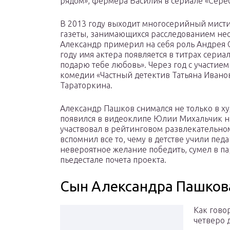
рядом», фермера Василия в сериале «Сере
В 2013 году выходит многосерийный мисти
газеты, занимающихся расследованием не
Александр примерил на себя роль Андрея С
году имя актера появляется в титрах сериал
подарю тебе любовь». Через год с участие
комедии «Частный детектив Татьяна Иванов
Тараторкина.
Александр Пашков снимался не только в ху
появился в видеоклипе Юлии Михальчик на 
участвовал в рейтинговом развлекательно
вспомнил все то, чему в детстве учили пед
невероятное желание победить, сумел в п
пьедестале почета проекта.
Сын Александра Пашков
Как говор
четверо 