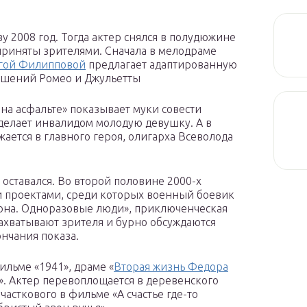
 2008 год. Тогда актер снялся в полудюжине
 приняты зрителями. Сначала в мелодраме
ьгой Филипповой
предлагает адаптированную
ношений Ромео и Джульетты
на асфальте» показывает муки совести
делает инвалидом молодую девушку. А в
ется в главного героя, олигарха Всеволода
оставался. Во второй половине 2000-х
 проектами, среди которых военный боевик
зона. Одноразовые люди», приключенческая
захватывают зрителя и бурно обсуждаются
нчания показа.
ильме «1941», драме «
Вторая жизнь Федора
». Актер перевоплощается в деревенского
часткового в фильме «А счастье где-то