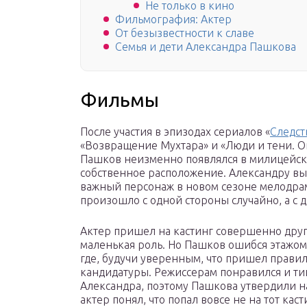
Не только в кино
Фильмография: Актер
От безызвестности к славе
Семья и дети Александра Пашкова
Фильмы
После участия в эпизодах сериалов «
Следст
«Возвращение Мухтара» и «Люди и тени. О
Пашков неизменно появлялся в милицейск
собственное расположение. Александру вы
важный персонаж в новом сезоне мелодрам
произошло с одной стороны случайно, а с 
Актер пришел на кастинг совершенно друг
маленькая роль. Но Пашков ошибся этажом
где, будучи уверенным, что пришел правил
кандидатуры. Режиссерам понравился и тип
Александра, поэтому Пашкова утвердили на
актер понял, что попал вовсе не на тот каст