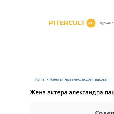
PITERCULT
RU
Журнал о
Home
Жена актера александра пашкова
Жена актера александра па
Содер