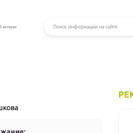
б актерах
РЕ
шкова
жание: