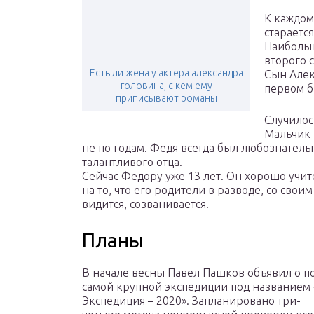
К каждом
старается
Наибольш
второго 
Есть ли жена у актера александра
Сын Алек
головина, с кем ему
первом б
приписывают романы
Случилось
Мальчик 
не по годам. Федя всегда был любознательн
талантливого отца.
Сейчас Федору уже 13 лет. Он хорошо учит
на то, что его родители в разводе, со сво
видится, созванивается.
Планы
В начале весны Павел Пашков объявил о п
самой крупной экспедиции под названием
Экспедиция – 2020». Запланировано три-