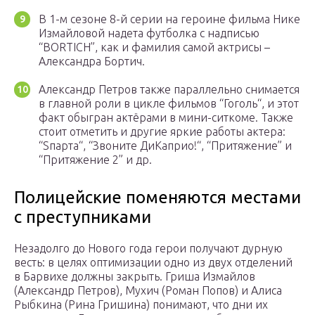
В 1-м сезоне 8-й серии на героине фильма Нике
Измайловой надета футболка с надписью
“BORTICH”, как и фамилия самой актрисы –
Александра Бортич.
Александр Петров также параллельно снимается
в главной роли в цикле фильмов “Гоголь“, и этот
факт обыгран актёрами в мини-ситкоме. Также
стоит отметить и другие яркие работы актера:
“Sпарта“, “Звоните ДиКаприо!“, “Притяжение” и
“Притяжение 2” и др.
Полицейские поменяются местами
с преступниками
Незадолго до Нового года герои получают дурную
весть: в целях оптимизации одно из двух отделений
в Барвихе должны закрыть. Гриша Измайлов
(Александр Петров), Мухич (Роман Попов) и Алиса
Рыбкина (Рина Гришина) понимают, что дни их