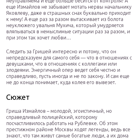
неуправляема и еще больше бесится от контроля? А
еще Измайлов не забывает мотать нервы начальнику
Яковлеву, даже в страшных снах буквально приходит
к нему! А еще раз за разом вытаскивает из болота
неуклюжего увальня Мухича, который умудряется
вляпываться в немыслимые ситуации раз за разом, и
при этом так хочет любви…
Следить за Гришей интересно и потому, что он
непредсказуем для самого себя — что в отношениях с
девушками, что в отношениях с коллегами или
злодеями. Энергичный опер ведет себя честно и
справедливо, пусть иногда и не по закону. И сам еще
не до конца понимает, куда колея его вывезет.
Сюжет
Гриша Измайлов – молодой, эгоистичный, но
справедливый полицейский, которому
посчастливилось работать на Рублевке. Об этом
престижном районе Москвы ходят легенды, ведь все
знают, что там живут самые богатые люди, а их дома