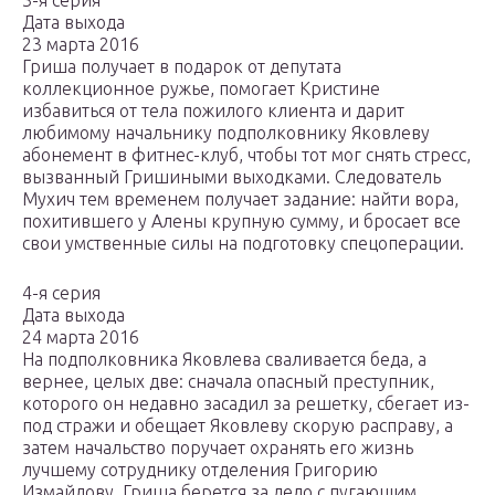
3-я серия
Дата выхода
23 марта 2016
Гриша получает в подарок от депутата
коллекционное ружье, помогает Кристине
избавиться от тела пожилого клиента и дарит
любимому начальнику подполковнику Яковлеву
абонемент в фитнес-клуб, чтобы тот мог снять стресс,
вызванный Гришиными выходками. Следователь
Мухич тем временем получает задание: найти вора,
похитившего у Алены крупную сумму, и бросает все
свои умственные силы на подготовку спецоперации.
4-я серия
Дата выхода
24 марта 2016
На подполковника Яковлева сваливается беда, а
вернее, целых две: сначала опасный преступник,
которого он недавно засадил за решетку, сбегает из-
под стражи и обещает Яковлеву скорую расправу, а
затем начальство поручает охранять его жизнь
лучшему сотруднику отделения Григорию
Измайлову. Гриша берется за дело с пугающим