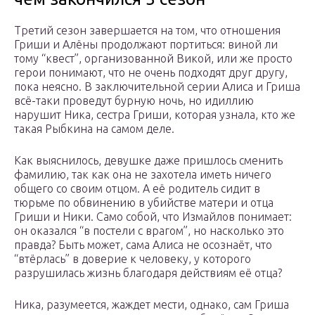
Третий сезон завершается на том, что отношения
Гриши и Алёны продолжают портиться: виной ли
тому “квест”, организованной Викой, или же просто
герои понимают, что не очень подходят друг другу,
пока неясно. В заключительной серии Алиса и Гриша
всё-таки проведут бурную ночь, но идиллию
нарушит Ника, сестра Гриши, которая узнала, кто же
такая Рыбкина на самом деле.
Как выяснилось, девушке даже пришлось сменить
фамилию, так как она не захотела иметь ничего
общего со своим отцом. А её родитель сидит в
тюрьме по обвинению в убийстве матери и отца
Гриши и Ники. Само собой, что Измайлов понимает:
он оказался “в постели с врагом”, но насколько это
правда? Быть может, сама Алиса не осознаёт, что
“втёрлась” в доверие к человеку, у которого
разрушилась жизнь благодаря действиям её отца?
Ника, разумеется, жаждет мести, однако, сам Гриша