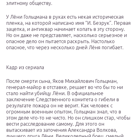
элитному обществу.
У Лёни Гольцмана в руках есть некая историческая
пленка, на которой написано имя “И. Безрук”. Первая
зацепка, и антиквар начинает копать в эту сторону.
Но он даже не представляет, насколько серьезное и
опасное дело он пытается раскрыть. Настолько
опасное, что через несколько дней Лёня погибает.
Кадр из сериала
После смерти сына, Яков Михайлович Гольцман,
генерал-майор в отставке, решает во что бы то ни
стало найти убийцу Лёни. В официальное
заключение Следственного комитета о гибели в
результате пожара он не верит. Как человек с
огромным военным опытом, Гольцман знал, что в
этом деле что-то не чисто. Но он слишком стар, чтобы
вести расследование самому. Для этого он
вытаскивает из заточения Александра Волкова,
лучшего друга Лёни. Великолепный боец, смелый,