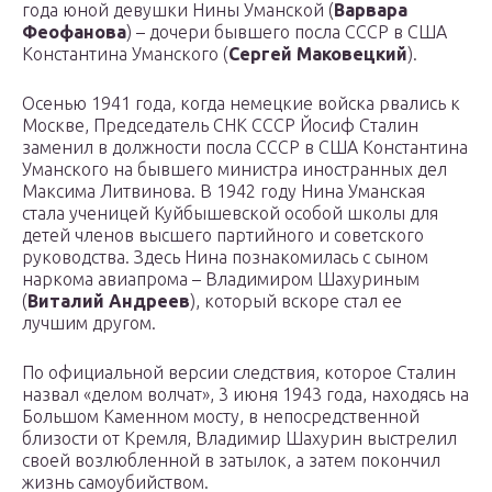
года юной девушки Нины Уманской (
Варвара
Феофанова
) – дочери бывшего посла СССР в США
Константина Уманского (
Сергей Маковецкий
).
Осенью 1941 года, когда немецкие войска рвались к
Москве, Председатель СНК СССР Йосиф Сталин
заменил в должности посла СССР в США Константина
Уманского на бывшего министра иностранных дел
Максима Литвинова. В 1942 году Нина Уманская
стала ученицей Куйбышевской особой школы для
детей членов высшего партийного и советского
руководства. Здесь Нина познакомилась с сыном
наркома авиапрома – Владимиром Шахуриным
(
Виталий Андреев
), который вскоре стал ее
лучшим другом.
По официальной версии следствия, которое Сталин
назвал «делом волчат», 3 июня 1943 года, находясь на
Большом Каменном мосту, в непосредственной
близости от Кремля, Владимир Шахурин выстрелил
своей возлюбленной в затылок, а затем покончил
жизнь самоубийством.