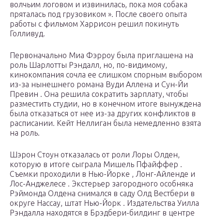
волчьим логовом и извинилась, пока моя собака
пряталась под грузовиком ». После своего опыта
работы с фильмом Харрисон решил покинуть
Голливуд.
Первоначально
Миа Фэрроу
была приглашена на
роль Шарлотты Рэндалл, но, по-видимому,
кинокомпания сочла ее слишком спорным выбором
из-за нынешнего романа Вуди Аллена и Сун-Йи
Превин . Она решила сократить зарплату, чтобы
разместить студии, но в конечном итоге вынуждена
была отказаться от нее из-за других конфликтов в
расписании. Кейт Неллиган была немедленно
взята
на
роль.
Шэрон Стоун отказалась от роли Лоры Олден,
которую в итоге сыграла Мишель Пфайффер .
Съемки проходили в Нью-Йорке , Лонг-Айленде и
Лос-Анджелесе . Экстерьер загородного особняка
Рэймонда Олдена снимался в саду Олд Вестбери в
округе Нассау, штат Нью-Йорк . Издательства Уилла
Рэндалла находятся в Брэдбери-билдинг в центре