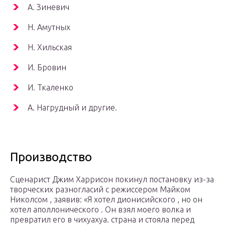
А. Зиневич
Н. Амутных
Н. Хильская
И. Бровин
И. Ткаленко
А. Нагрудный и другие.
Производство
Сценарист Джим Харрисон покинул постановку из-за
творческих разногласий с режиссером Майком
Николсом , заявив: «Я хотел дионисийского , но он
хотел аполлонического . Он взял моего волка и
превратил его в чихуахуа. страна и стояла перед