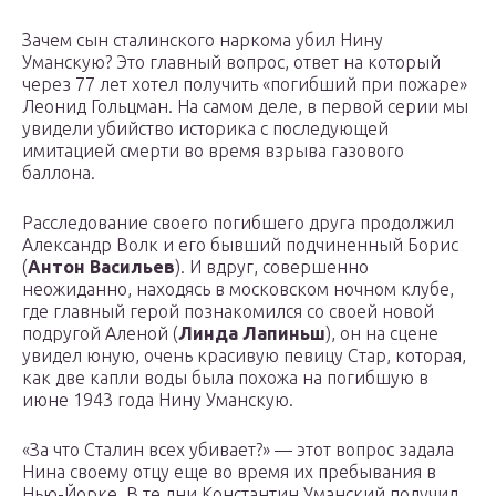
Зачем сын сталинского наркома убил Нину
Уманскую? Это главный вопрос, ответ на который
через 77 лет хотел получить «погибший при пожаре»
Леонид Гольцман. На самом деле, в первой серии мы
увидели убийство историка с последующей
имитацией смерти во время взрыва газового
баллона.
Расследование своего погибшего друга продолжил
Александр Волк и его бывший подчиненный Борис
(
Антон Васильев
). И вдруг, совершенно
неожиданно, находясь в московском ночном клубе,
где главный герой познакомился со своей новой
подругой Аленой (
Линда Лапиньш
), он на сцене
увидел юную, очень красивую певицу Стар, которая,
как две капли воды была похожа на погибшую в
июне 1943 года Нину Уманскую.
«За что Сталин всех убивает?» — этот вопрос задала
Нина своему отцу еще во время их пребывания в
Нью-Йорке. В те дни Константин Уманский получил