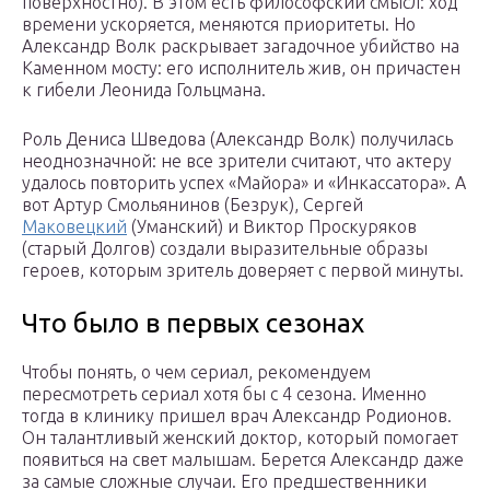
поверхностно). В этом есть философский смысл: ход
времени ускоряется, меняются приоритеты. Но
Александр Волк раскрывает загадочное убийство на
Каменном мосту: его исполнитель жив, он причастен
к гибели Леонида Гольцмана.
Роль Дениса Шведова (Александр Волк) получилась
неоднозначной: не все зрители считают, что актеру
удалось повторить успех «Майора» и «Инкассатора». А
вот Артур Смольянинов (Безрук), Сергей
Маковецкий
(Уманский) и Виктор Проскуряков
(старый Долгов) создали выразительные образы
героев, которым зритель доверяет с первой минуты.
Что было в первых сезонах
Чтобы понять, о чем сериал, рекомендуем
пересмотреть сериал хотя бы с 4 сезона. Именно
тогда в клинику пришел врач Александр Родионов.
Он талантливый женский доктор, который помогает
появиться на свет малышам. Берется Александр даже
за самые сложные случаи. Его предшественники