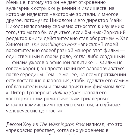
Меньше, потому что он не дает откровенно
вульгарных острых ощущений и излишеств, на
которые надеются некоторые зрители. И многое
другое. потому что Николсон и его директор Майк
Николс наполовину серьезно относятся к изучению
того, что могло бы случиться, если бы нью-йоркский
редактор книги действительно стал оборотнем ». Хэл
Хинсон из
The Washington Post
написал: «В своей
восхитительно своеобразной манере этот фильм —
единственный в своем роде, когда-либо созданный
— фильм ужасов о офисной политике … Фильм не
совсем хорош; он просто начинает разворачиваться.
после середины. Тем не менее, на всем протяжении
есть достаточно очарования, чтобы сделать его самым
соблазнительным и самым приятным фильмом лета
». Питер Трэверс из
Rolling Stone
назвал его
«восторженным романтическим триллером с
мрачно-комическим подтекстом о том, что убивает
человеческие ценности».
Дессон Хоу из
The Washington Post
написал, что это
«прекрасно работает, когда оно укоренено в