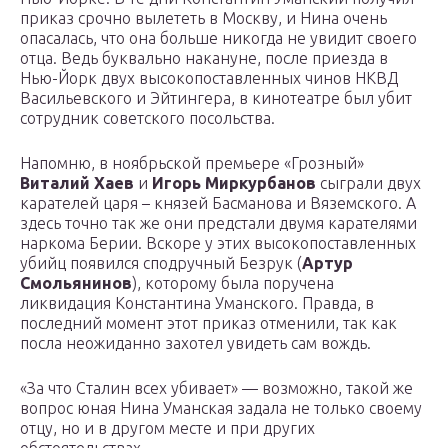
приказ срочно вылететь в Москву, и Нина очень
опасалась, что она больше никогда не увидит своего
отца. Ведь буквально накануне, после приезда в
Нью-Йорк двух высокопоставленных чинов НКВД
Васильевского и Эйтингера, в кинотеатре был убит
сотрудник советского посольства.
Напомню, в ноябрьской премьере «Грозный»
Виталий Хаев
и
Игорь Миркурбанов
сыграли двух
карателей царя – князей Басманова и Вяземского. А
здесь точно так же они предстали двумя карателями
наркома Берии. Вскоре у этих высокопоставленных
убийц появился сподручный Безрук (
Артур
Смольянинов
), которому была поручена
ликвидация Константина Уманского. Правда, в
последний момент этот приказ отменили, так как
посла неожиданно захотел увидеть сам вождь.
«За что Сталин всех убивает» — возможно, такой же
вопрос юная Нина Уманская задала не только своему
отцу, но и в другом месте и при других