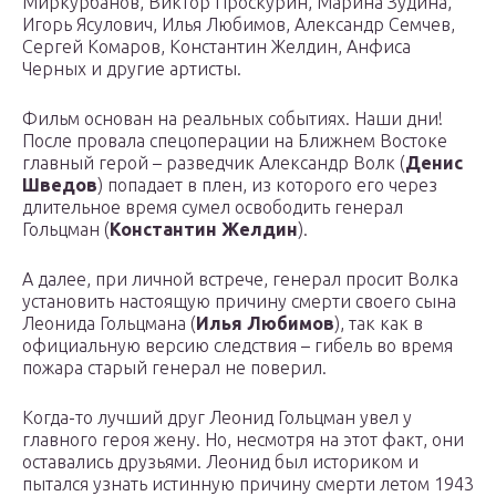
Миркурбанов, Виктор Проскурин, Марина Зудина,
Игорь Ясулович, Илья Любимов, Александр Семчев,
Сергей Комаров, Константин Желдин, Анфиса
Черных и другие артисты.
Фильм основан на реальных событиях. Наши дни!
После провала спецоперации на Ближнем Востоке
главный герой – разведчик Александр Волк (
Денис
Шведов
) попадает в плен, из которого его через
длительное время сумел освободить генерал
Гольцман (
Константин Желдин
).
А далее, при личной встрече, генерал просит Волка
установить настоящую причину смерти своего сына
Леонида Гольцмана (
Илья Любимов
), так как в
официальную версию следствия – гибель во время
пожара старый генерал не поверил.
Когда-то лучший друг Леонид Гольцман увел у
главного героя жену. Но, несмотря на этот факт, они
оставались друзьями. Леонид был историком и
пытался узнать истинную причину смерти летом 1943