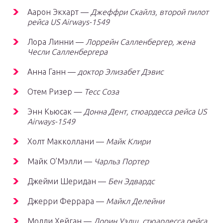
Аарон Экхарт —
Джеффри Скайлз, второй пилот
рейса US Airways-1549
Лора Линни —
Лоррейн Салленбергер, жена
Чесли Салленбергера
Анна Ганн —
доктор Элизабет Дэвис
Отем Ризер —
Тесс Соза
Энн Кьюсак —
Донна Дент, стюардесса рейса US
Airways-1549
Холт Макколлани —
Майк Клири
Майк О’Мэлли —
Чарльз Портер
Джейми Шеридан —
Бен Эдвардс
Джерри Феррара —
Майкл Делейни
Молли Хейган —
Дорин Уэлш, стюардесса рейса