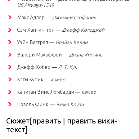
US Airways-1549
Макс Адлер —
Джимми Стефаник
Сэм Хантингтон —
Джефф Колоджей
Уэйн Бастрап —
Брайан Келли
Валери Махаффей —
Диана Хиггинс
Джефф Кобер —
Л. Т. Кук
Кэти Курик —
камео
капитан Винс Ломбарди —
камео
Ноэлль Финк —
Эмма Коуэн
Сюжет[править | править вики-
текст]