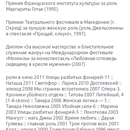
Премия Французского института культуры за роль
Маргариты Готье (1995).
Премии Театрального фестиваля в Македонии (г.
Охрид) за лучшую женскую роль (роль Джельсомины
в спектакле «Прощай, клоун!», 1997).
Диплом «За высокое мастерство и блистательное
служение жанру» на Международном фестивале
«Монокль» за моноспектакль «Любовная отповедь
сидящему в кресле мужчине» (2007).
роли в кино 2011 Улицы разбитых фонарей-11 ::
Наташа 2011 Светофор :: Лариса 2010 Достоевский ::
эпизод 2008 Мы странно встретились 2007 Опера-3.
Хроники убойного отдела :: Титова 2007 Литейный, 4
(1-й сезон) :: Тамара 2006 Женская логика — 5 ::
Тамара Николаевна 2005 Убойная сила-6 :: Марина
2003 Улицы разбитых фонарей-5 :: Локоткова 2003
Мангуст :: мать Димы 2002 Время любить :: Дарья
Гуляева :: главная роль 2001 Трое против всех 2001
Крот :: эпизод 2000 Траектория бабочки 1996 Несут