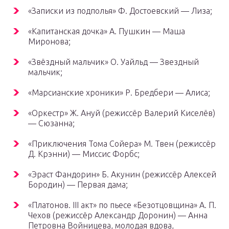
«Записки из подполья» Ф. Достоевский — Лиза;
«Капитанская дочка» А. Пушкин — Маша
Миронова;
«Звёздный мальчик» О. Уайльд — Звездный
мальчик;
«Марсианские хроники» Р. Бредбери — Алиса;
«Оркестр» Ж. Ануй (режиссёр Валерий Киселёв)
— Сюзанна;
«Приключения Тома Сойера» М. Твен (режиссёр
Д. Крэнни) — Миссис Форбс;
«Эраст Фандорин» Б. Акунин (режиссёр Алексей
Бородин) — Первая дама;
«Платонов. III акт» по пьесе «Безотцовщина» А. П.
Чехов (режиссёр Александр Доронин) — Анна
Петровна Войницева, молодая вдова,