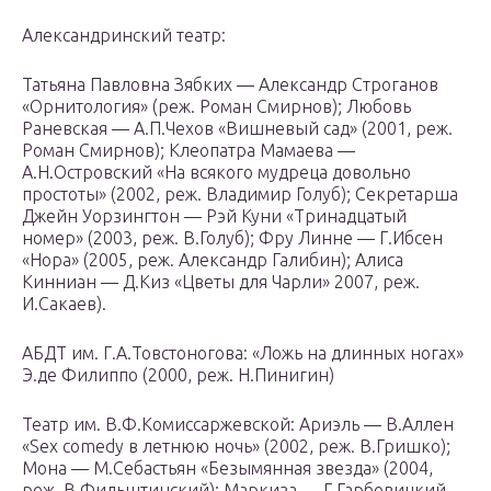
Александринский театр:
Татьяна Павловна Зябких — Александр Строганов
«Орнитология» (реж. Роман Смирнов); Любовь
Раневская — А.П.Чехов «Вишневый сад» (2001, реж.
Роман Смирнов); Клеопатра Мамаева —
А.Н.Островский «На всякого мудреца довольно
простоты» (2002, реж. Владимир Голуб); Секретарша
Джейн Уорзингтон — Рэй Куни «Тринадцатый
номер» (2003, реж. В.Голуб); Фру Линне — Г.Ибсен
«Нора» (2005, реж. Александр Галибин); Алиса
Кинниан — Д.Киз «Цветы для Чарли» 2007, реж.
И.Сакаев).
АБДТ им. Г.А.Товстоногова: «Ложь на длинных ногах»
Э.де Филиппо (2000, реж. Н.Пинигин)
Театр им. В.Ф.Комиссаржевской: Ариэль — В.Аллен
«Sex comedy в летнюю ночь» (2002, реж. В.Гришко);
Мона — М.Себастьян «Безымянная звезда» (2004,
реж. В.Фильштинский); Маркиза — Г.Гарбовицкий