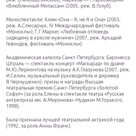
«Влюбленный Мопассан» (2005, реж. В.Голуб).
Моноспектакли: Клим «Она – Я, не Я и Она» (2003,
реж. А.Слюсарчук, IV Международный фестиваль
«Монокль»); Г.Г.Маркес «Любовная отповедь
сидящему в кресле мужчине» (2007, реж. Аркадий
Гевондов, фестиваль «Монокль»).
Академическая капелла Санкт-Петербурга: Баронесса
Штраль — спектакль-концерт «Маскарад» по драме
М.Ю.Лермонтова на музыку А.К.Глазунова (2007, реж.
И.Селин, музыкальный руководитель и дирижер
В.Чернушенко). призы и награды Высшая
театральная премия Санкт-Петербурга «Золотой
Софит» (за роль Елены в спектакле театра «Русская
антреприза им. А.Миронова» «Чудаки» М.Горького,
1998).
Была признана лучшей театральной актрисой года
(1992, за роль Анны Франк).