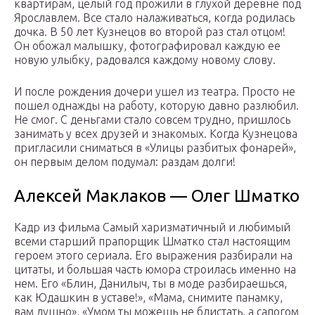
квартирам, целый год прожили в глухой деревне под
Ярославлем. Все стало налаживаться, когда родилась
дочка. В 50 лет Кузнецов во второй раз стал отцом!
Он обожал малышку, фотографировал каждую ее
новую улыбку, радовался каждому новому слову.
И после рождения дочери ушел из театра. Просто не
пошел однажды на работу, которую давно разлюбил.
Не смог. С деньгами стало совсем трудно, пришлось
занимать у всех друзей и знакомых. Когда Кузнецова
пригласили сниматься в «Улицы разбитых фонарей»,
он первым делом подумал: раздам долги!
Алексей Маклаков — Олег Шматко
Кадр из фильма Самый харизматичный и любимый
всеми старший прапорщик Шматко стал настоящим
героем этого сериала. Его выражения разбирали на
цитаты, и большая часть юмора строилась именно на
нем. Его «Блин, Данилыч, ты в моде разбираешься,
как Юдашкин в уставе!», «Мама, снимите панамку,
вам душно», «Умом ты можешь не блистать, а сапогом