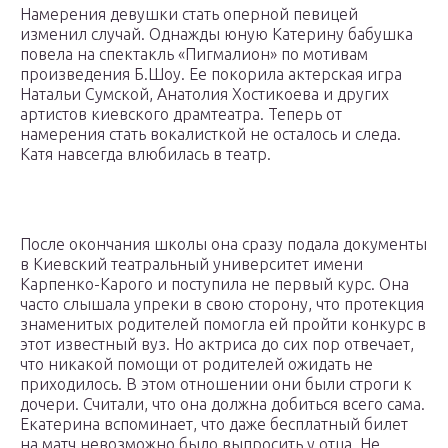
Намерения девушки стать оперной певицей
изменил случай. Однажды юную Катерину бабушка
повела на спектакль «Пигмалион» по мотивам
произведения Б.Шоу. Ее покорила актерская игра
Натальи Сумской, Анатолия Хостикоева и других
артистов киевского драмтеатра. Теперь от
намерения стать вокалисткой не осталось и следа.
Катя навсегда влюбилась в театр.
После окончания школы она сразу подала документы
в Киевский театральный университет имени
Карпенко-Карого и поступила не первый курс. Она
часто слышала упреки в свою сторону, что протекция
знаменитых родителей помогла ей пройти конкурс в
этот известный вуз. Но актриса до сих пор отвечает,
что никакой помощи от родителей ожидать не
приходилось. В этом отношении они были строги к
дочери. Считали, что она должна добиться всего сама.
Екатерина вспоминает, что даже бесплатный билет
на матч невозможно было выпросить у отца. Не