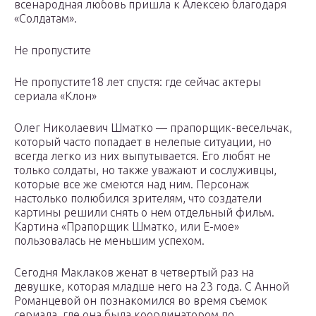
всенародная любовь пришла к Алексею благодаря
«Солдатам».
Не пропустите
Не пропустите18 лет спустя: где сейчас актеры
сериала «Клон»
Олег Николаевич Шматко — прапорщик-весельчак,
который часто попадает в нелепые ситуации, но
всегда легко из них выпутывается. Его любят не
только солдаты, но также уважают и сослуживцы,
которые все же смеются над ним. Персонаж
настолько полюбился зрителям, что создатели
картины решили снять о нем отдельный фильм.
Картина «Прапорщик Шматко, или Е-мое»
пользовалась не меньшим успехом.
Сегодня Маклаков женат в четвертый раз на
девушке, которая младше него на 23 года. С Анной
Романцевой он познакомился во время съемок
сериала, где она была координатором по