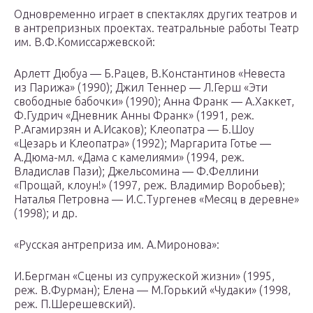
Одновременно играет в спектаклях других театров и
в антрепризных проектах. театральные работы Театр
им. В.Ф.Комиссаржевской:
Арлетт Дюбуа — Б.Рацев, В.Константинов «Невеста
из Парижа» (1990); Джил Теннер — Л.Герш «Эти
свободные бабочки» (1990); Анна Франк — А.Хаккет,
Ф.Гудрич «Дневник Анны Франк» (1991, реж.
Р.Агамирзян и А.Исаков); Клеопатра — Б.Шоу
«Цезарь и Клеопатра» (1992); Маргарита Готье —
А.Дюма-мл. «Дама с камелиями» (1994, реж.
Владислав Пази); Джельсомина — Ф.Феллини
«Прощай, клоун!» (1997, реж. Владимир Воробьев);
Наталья Петровна — И.С.Тургенев «Месяц в деревне»
(1998); и др.
«Русская антреприза им. А.Миронова»:
И.Бергман «Сцены из супружеской жизни» (1995,
реж. В.Фурман); Елена — М.Горький «Чудаки» (1998,
реж. П.Шерешевский).