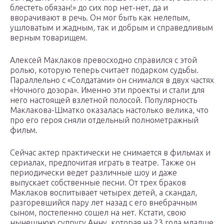
блестеть обязан!» до сих пор нет-нет, да и
вворачивают в речь. Он мог быть как нелепым,
ушловатым и жадным, так и добрым и справедливым
верным товарищем.
Алексей Маклаков превосходно справился с этой
ролью, которую теперь считает подарком судьбы.
Параллельно с «Солдатами» он снимался в двух частях
«Ночного дозора». Именно эти проекты и стали для
него настоящей взлетной полосой. Популярность
Маклакова-Шматко оказалась настолько велика, что
про его героя сняли отдельный полнометражный
фильм.
Сейчас актер практически не снимается в фильмах и
сериалах, предпочитая играть в театре. Также он
периодически ведет различные шоу и даже
выпускает собственные песни. От трех браков
Маклаков воспитывает четырех детей, а скандал,
разгоревшийся пару лет назад с его внебрачным
сыном, постепенно сошел на нет. Кстати, свою
нынешнюю супругу Анну, которая на 23 года младше