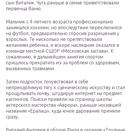
сын Виталик. Чуть раньше в семье приветствовали
первенца Ваню.
Мальчик с 4-летнего возраста профессионально
занимался хоккеем, но впоследствии переключился
на футбол, предварительно спросив разрешения у
взрослых. Те нисколько не препятствовали
желаниям ребенка, и вскоре наследник оказался в
команде местной СШОР «Московская застава». К
сожалению, в дальнейшем занятия спортом
пришлось прекратить из-за проблем со здоровьем,
вызванных травмами.
Затем подросток почувствовал в себе
непреодолимую тягу к сценическому искусству и стал
прощупывать почву, штудируя интернет на предмет
кастингов. Поиски привели на страницу школы
актерского мастерства «Аврора», раньше носившей
название «Ералаш», куда юное дарование приняли
сразу.
Виталий Андреев в образе Фила в сериале «Трудные