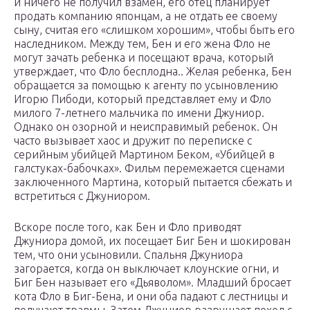
и ничего не получил взамен, его отец планирует
продать компанию японцам, а не отдать ее своему
сыну, считая его «слишком хорошим», чтобы быть его
наследником. Между тем, Бен и его жена Фло не
могут зачать ребенка и посещают врача, который
утверждает, что Фло бесплодна.. Желая ребенка, Бен
обращается за помощью к агенту по усыновлению
Игорю Пибоди, который представляет ему и Фло
милого 7-летнего мальчика по имени Джуниор.
Однако он озорной и неисправимый ребенок. Он
часто вызывает хаос и дружит по переписке с
серийным убийцей Мартином Беком, «Убийцей в
галстуках-бабочках». Фильм перемежается сценами
заключенного Мартина, который пытается сбежать и
встретиться с Джуниором.
Вскоре после того, как Бен и Фло приводят
Джуниора домой, их посещает Биг Бен и шокирован
тем, что они усыновили. Спальня Джуниора
загорается, когда он выключает клоунские огни, и
Биг Бен называет его «Дьяволом». Младший бросает
кота Фло в Биг-Бена, и они оба падают с лестницы и