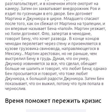
разглагольствует, и в конечном итоге смотрит на
камеру. Затем он захватывает внедорожник Роя и
ездит по гусеницам в его дворе. Бен догоняет
Мартина и Джуниора в цирке. Младшего спасают
после того, как он сбежал от Мартина на трапеции, и
он впервые называет Бена «папой». Мартин уезжает,
но Хили догоняют. Фло, запертая в чемодане,
говорит Бену, что хочет развода . В конце концов
чемодан перелетает через стену и приземляется в
кузове грузовика свиновода, направляющегося в
Мексику.. Мартин арестован, но не раньше, чем
выстрелил Бену в грудь. Думая, что он умер,
Джуниор извиняется за все, что сделал, обещает
больше не шалить и говорит, что любит Бена; однако
Бен просыпается и говорит, что тоже любит
Джуниора, к большой радости Джуниора. Затем Бен
показывает, что он выжил, потому что пуля попала в
чернослив.
Время поможет пережить кризис