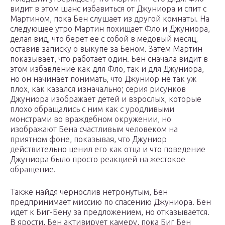
видит в этом шанс избавиться от Джуниора и спит с
Мартином, пока Бен слушает из другой комнаты. На
следующее утро Мартин похищает Фло и Джуниора,
делая вид, что берет ее с собой в медовый месяц,
оставив записку о выкупе за Беном. Затем Мартин
показывает, что работает один. Бен сначала видит в
этом избавление как для Фло, так и для Джуниора,
но он начинает понимать, что Джуниор не так уж
плох, как казался изначально; серия рисунков
Джуниора изображает детей и взрослых, которые
плохо обращались с ним как с уродливыми
монстрами во враждебном окружении, но
изображают Бена счастливым человеком на
приятном фоне, показывая, что Джуниор
действительно ценил его как отца и что поведение
Джуниора было просто реакцией на жестокое
обращение.
Также найдя чернослив нетронутым, Бен
предпринимает миссию по спасению Джуниора. Бен
идет к Биг-Бену за предложением, но отказывается.
В ярости, Бен активирует камеру, пока Биг Бен