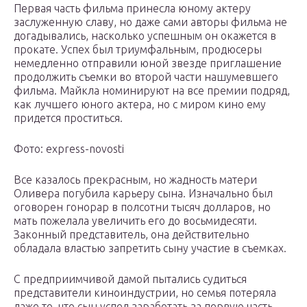
Первая часть фильма принесла юному актеру
заслуженную славу, но даже сами авторы фильма не
догадывались, насколько успешным он окажется в
прокате. Успех был триумфальным, продюсеры
немедленно отправили юной звезде приглашение
продолжить съемки во второй части нашумевшего
фильма. Майкла номинируют на все премии подряд,
как лучшего юного актера, но с миром кино ему
придется проститься.
Фото: express-novosti
Все казалось прекрасным, но жадность матери
Оливера погубила карьеру сына. Изначально был
оговорен гонорар в полсотни тысяч долларов, но
мать пожелала увеличить его до восьмидесяти.
Законный представитель, она действительно
обладала властью запретить сыну участие в съемках.
С предприимчивой дамой пытались судиться
представители киноиндустрии, но семья потеряла
даже то, что сын успел заработать за первую часть.