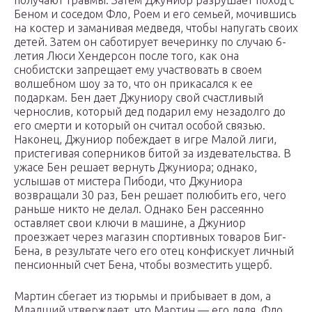
получают травмы. Затем Джуниор разрушает поход с
Беном и соседом Фло, Роем и его семьей, мочившись
на костер и заманивая медведя, чтобы напугать своих
детей. Затем он саботирует вечеринку по случаю 6-
летия Люси Хендерсон после того, как она
снобистски запрещает ему участвовать в своем
волшебном шоу за то, что он прикасался к ее
подаркам. Бен дает Джуниору свой счастливый
чернослив, который дед подарил ему незадолго до
его смерти и который он считал особой связью.
Наконец, Джуниор побеждает в игре Малой лиги,
пристегивая соперников битой за издевательства. В
ужасе Бен решает вернуть Джуниора; однако,
услышав от мистера Пибоди, что Джуниора
возвращали 30 раз, Бен решает полюбить его, чего
раньше никто не делал. Однако Бен рассеянно
оставляет свои ключи в машине, а Джуниор
проезжает через магазин спортивных товаров Биг-
Бена, в результате чего его отец конфискует личный
пенсионный счет Бена, чтобы возместить ущерб.
Мартин сбегает из тюрьмы и прибывает в дом, а
Младший утверждает, что Мартин — его дядя. Фло