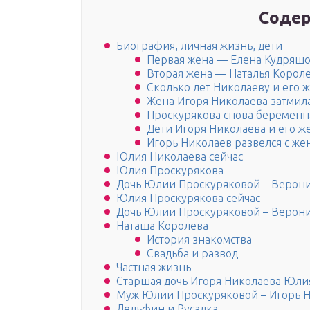
Содер
Биография, личная жизнь, дети
Первая жена — Елена Кудряшо
Вторая жена — Наталья Корол
Сколько лет Николаеву и его
Жена Игоря Николаева затмила
Проскурякова снова беременн
Дети Игоря Николаева и его ж
Игорь Николаев развелся с ж
Юлия Николаева сейчас
Юлия Проскурякова
Дочь Юлии Проскуряковой – Верон
Юлия Проскурякова сейчас
Дочь Юлии Проскуряковой – Верон
Наташа Королева
История знакомства
Свадьба и развод
Частная жизнь
Старшая дочь Игоря Николаева Юли
Муж Юлии Проскуряковой – Игорь 
Дельфин и Русалка