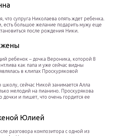
нна
 что супруга Николаева опять ждет ребенка.
м, есть большое желание подарить мужу еще
становиться после рождения Ники.
о жены
щий ребенок – дочка Вероника, которой 8
антлива как папа и уже сейчас видны
оявлялась в клипах Проскуряковой
 школу, сейчас Никой занимается Алла
олько мелодий на пианино. Проскурякова
 дочки и пишет, что очень гордится ее
 женой Юлией
осле разговора композитора с одной из