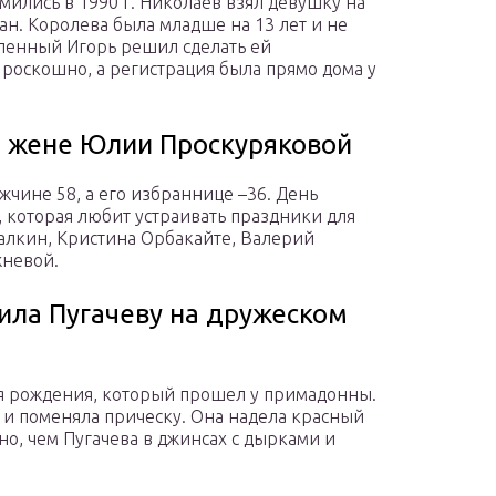
ились в 1990 г. Николаев взял девушку на
ман. Королева была младше на 13 лет и не
бленный Игорь решил сделать ей
роскошно, а регистрация была прямо дома у
о жене Юлии Проскуряковой
жчине 58, а его избраннице –36. День
которая любит устраивать праздники для
Галкин, Кристина Орбакайте, Валерий
жневой.
ила Пугачеву на дружеском
ня рождения, который прошел у примадонны.
 и поменяла прическу. Она надела красный
о, чем Пугачева в джинсах с дырками и