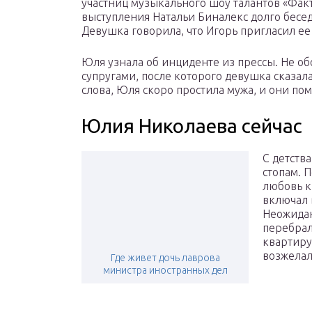
участниц музыкального шоу талантов «Факт
выступления Натальи Биналекс долго бесед
Девушка говорила, что Игорь пригласил ее
Юля узнала об инциденте из прессы. Не о
супругами, после которого девушка сказал
слова, Юля скоро простила мужа, и они по
Юлия Николаева сейчас
С детств
стопам. 
любовь к
включал 
Неожидан
перебрал
квартиру
возжелал
Где живет дочь лаврова
министра иностранных дел