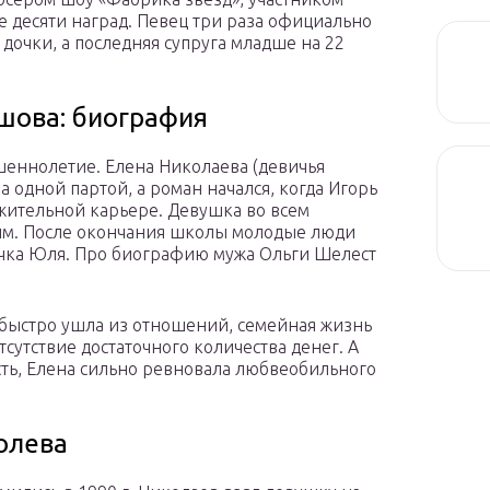
 десяти наград. Певец три раза официально
 дочки, а последняя супруга младше на 22
шова: биография
шеннолетие. Елена Николаева (девичья
 одной партой, а роман начался, когда Игорь
жительной карьере. Девушка во всем
им. После окончания школы молодые люди
дочка Юля. Про биографию мужа Ольги Шелест
 быстро ушла из отношений, семейная жизнь
сутствие достаточного количества денег. А
сть, Елена сильно ревновала любвеобильного
олева