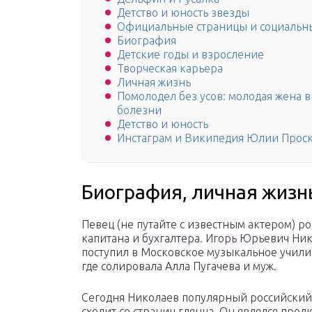
Детство и юность звезды
Официальные страницы и социальн
Биография
Детские годы и взросление
Творческая карьера
Личная жизнь
Помолодел без усов: молодая жена 
болезни
Детство и юность
Инстаграм и Википедия Юлии Прос
Биография, личная жизнь
Певец (не путайте с известным актером) ро
капитана и бухгалтера. Игорь Юрьевич Ник
поступил в Московское музыкальное учил
где солировала Алла Пугачева и муж.
Сегодня Николаев популярный российский 
сходит со страниц глянца. Он являлся про