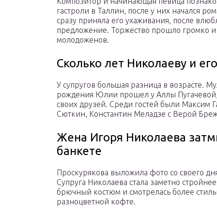
Композитор и начинающая певица познаком
гастроли в Таллин, после у них начался ро
сразу приняла его ухаживания, после влю
предложение. Торжество прошло громко и 
молодоженов.
Сколько лет Николаеву и ег
У супругов большая разница в возрасте. Му
рождения Юлии прошел у Аллы Пугачевой, 
своих друзей. Среди гостей были Максим 
Сюткин, Константин Меладзе с Верой Бре
Жена Игоря Николаева затм
банкете
Проскурякова выложила фото со своего д
Супруга Николаева стала заметно стройнее
брючный костюм и смотрелась более стильн
разноцветной кофте.