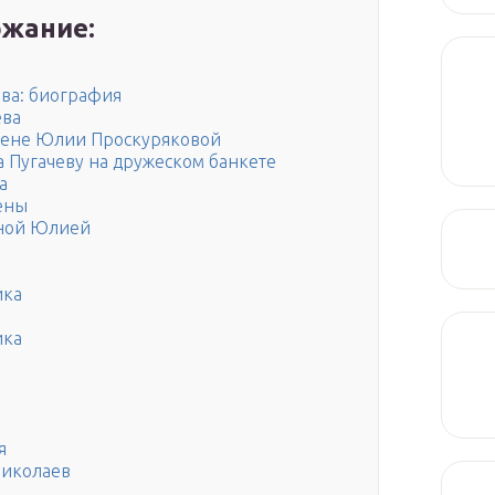
жание:
ва: биография
ева
 жене Юлии Проскуряковой
 Пугачеву на дружеском банкете
а
ены
еной Юлией
ика
ика
я
Николаев