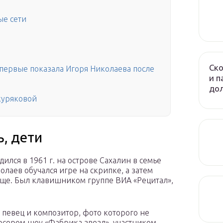
ые сети
Ско
впервые показала Игоря Николаева после
и п
до
куряковой
, дети
дился в 1961 г. на острове Сахалин в семье
олаев обучался игре на скрипке, а затем
ище. Был клавишником группе ВИА «Рецитал»,
певец и композитор, фото которого не
дюсером шоу «Фабрика звезд», участником