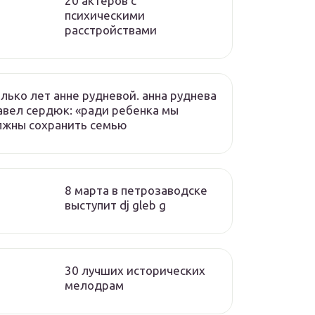
20 актеров с
психическими
расстройствами
лько лет анне рудневой. анна руднева
авел сердюк: «ради ребенка мы
лжны сохранить семью
8 марта в петрозаводске
выступит dj gleb g
30 лучших исторических
мелодрам