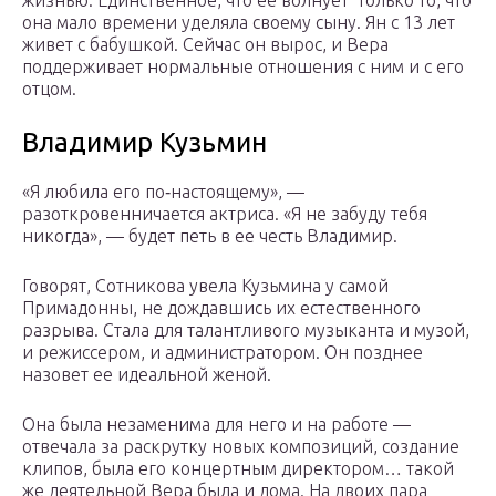
жизнью. Единственное, что ее волнует только то, что
она мало времени уделяла своему сыну. Ян с 13 лет
живет с бабушкой. Сейчас он вырос, и Вера
поддерживает нормальные отношения с ним и с его
отцом.
Владимир Кузьмин
«Я любила его по‑настоящему», —
разоткровенничается актриса. «Я не забуду тебя
никогда», — будет петь в ее честь Владимир.
Говорят, Сотникова увела Кузьмина у самой
Примадонны, не дождавшись их естественного
разрыва. Стала для талантливого музыканта и музой,
и режиссером, и администратором. Он позднее
назовет ее идеальной женой.
Она была незаменима для него и на работе —
отвечала за раскрутку новых композиций, создание
клипов, была его концертным директором… такой
же деятельной Вера была и дома. На двоих пара