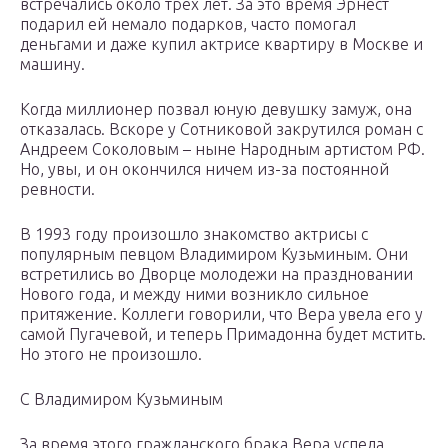
встречались около трех лет. За это время Эрнест
подарил ей немало подарков, часто помогал
деньгами и даже купил актрисе квартиру в Москве и
машину.
Когда миллионер позвал юную девушку замуж, она
отказалась. Вскоре у Сотниковой закрутился роман с
Андреем Соколовым – ныне Народным артистом РФ.
Но, увы, и он окончился ничем из-за постоянной
ревности.
В 1993 году произошло знакомство актрисы с
популярным певцом Владимиром Кузьминым. Они
встретились во Дворце молодежи на праздновании
Нового года, и между ними возникло сильное
притяжение. Коллеги говорили, что Вера увела его у
самой Пугачевой, и теперь Примадонна будет мстить.
Но этого не произошло.
С Владимиром Кузьминым
За время этого гражданского брака Вера успела