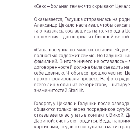
«Секс – больная тема»: что скрывают Цекал
Оказывается, Галушка отправилась на роди
Александр Цекало настаивал, чтобы секса
та отказалась, сославшись на то, что одна
положения – договорился с бывшей женой.
«Саша поступил по-мужски: оставил ей дом,
полностью содержит семью. Но Галушка ник
фамилией. В итоге ничего не оставалось – 
договоренностей должна была съездить на
себе девичью. Чтобы все прошло честно, Ц
проконтролировали процесс. На фото рядо
всего лишь один из ее юристов», – цитиру
знаменитостей StarHit.
Говорят, у Цекало и Галушки после развод
общаются только через посредников сугуб
отказывается вступать в контакт с Викой. Да
Дариной: очень ею гордится. Ведь, наприм
картинами, недавно поступила в магистрату