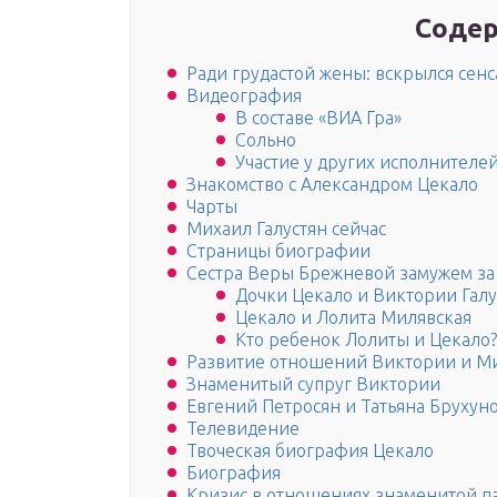
Содер
Ради грудастой жены: вскрылся сен
Видеография
В составе «ВИА Гра»
Сольно
Участие у других исполнителе
Знакомство с Александром Цекало
Чарты
Михаил Галустян сейчас
Страницы биографии
Сестра Веры Брежневой замужем за 
Дочки Цекало и Виктории Гал
Цекало и Лолита Милявская
Кто ребенок Лолиты и Цекало?
Развитие отношений Виктории и М
Знаменитый супруг Виктории
Евгений Петросян и Татьяна Брухун
Телевидение
Твоческая биография Цекало
Биография
Кризис в отношениях знаменитой п