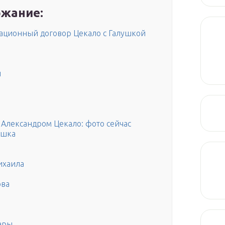
жание:
сационный договор Цекало с Галушкой
й
Александром Цекало: фото сейчас
ушка
ихаила
ова
ары