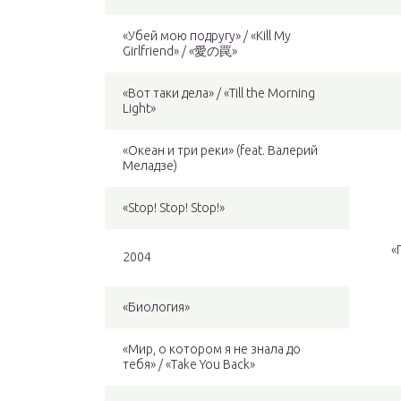
«Убей мою подругу» / «Kill My
Girlfriend» / «愛の罠»
«Вот таки дела» / «Till the Morning
Light»
«Океан и три реки» (feat. Валерий
Меладзе)
«Stop! Stop! Stop!»
«
2004
«Биология»
«Мир, о котором я не знала до
тебя» / «Take You Back»