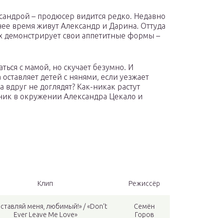
сандрой – продюсер видится редко. Недавно
нее время живут Александр и Дарина. Оттуда
х демонстрирует свои аппетитные формы –
ться с мамой, но скучает безумно. И
оставляет детей с нянями, если уезжает
а вдруг не доглядят? Как-никак растут
ник в окружении Александра Цекало и
Клип
Режиссёр
оставляй меня, любимый!» / «Don’t
Семён
Ever Leave Me Love»
Горов