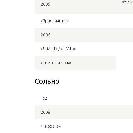
«Нет 
2005
«Бриллианты»
2006
«Л. М. Л.» / «L.M.L.»
«Цветок и нож»
Сольно
Год
2008
«Нирвана»