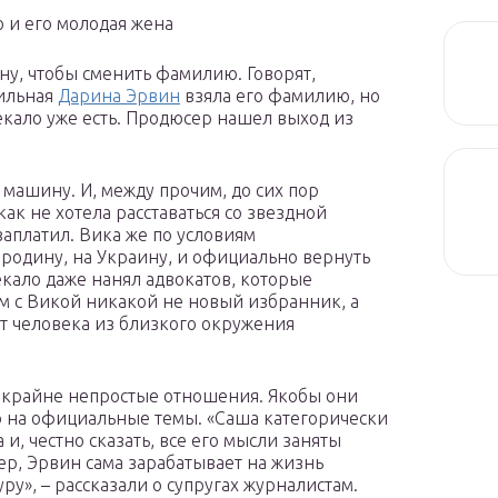
о и его молодая жена
ну, чтобы сменить фамилию. Говорят,
пильная
Дарина Эрвин
взяла его фамилию, но
 Цекало уже есть. Продюсер нашел выход из
 машину. И, между прочим, до сих пор
ак не хотела расставаться со звездной
заплатил. Вика же по условиям
 родину, на Украину, и официально вернуть
екало даже нанял адвокатов, которые
м с Викой никакой не новый избранник, а
ет человека из близкого окружения
а крайне непростые отношения. Якобы они
о на официальные темы. «Саша категорически
 и, честно сказать, все его мысли заняты
ер, Эрвин сама зарабатывает на жизнь
ру», – рассказали о супругах журналистам.