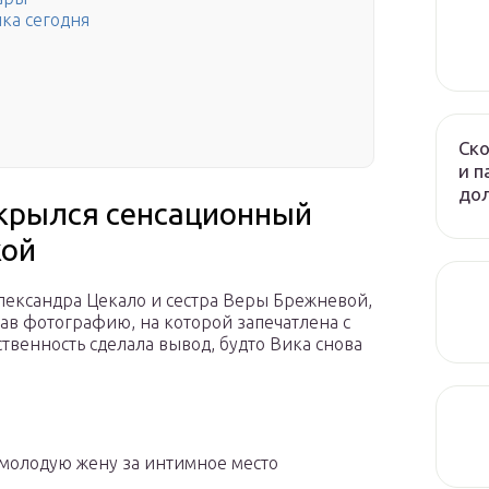
ка сегодня
Ско
и п
до
скрылся сенсационный
кой
лександра Цекало и сестра Веры Брежневой,
в фотографию, на которой запечатлена с
твенность сделала вывод, будто Вика снова
 молодую жену за интимное место