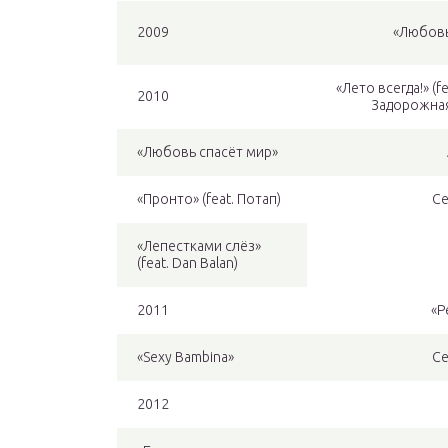
2009
«Любовь
«Лето всегда!» (f
2010
Задорожная
«Любовь спасёт мир»
«Пронто» (feat. Потап)
Се
«Лепестками слёз»
(feat. Dan Balan)
2011
«Р
«Sexy Bambina»
Се
2012