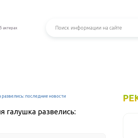
б актерах
РЕ
а развелись: последние новости
я галушка развелись: