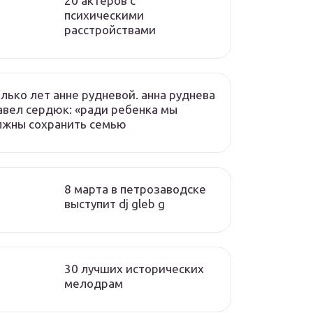
20 актеров с
психическими
расстройствами
лько лет анне рудневой. анна руднева
авел сердюк: «ради ребенка мы
лжны сохранить семью
8 марта в петрозаводске
выступит dj gleb g
30 лучших исторических
мелодрам