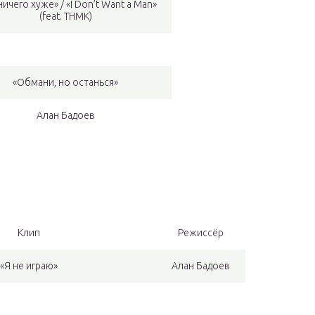
ничего хуже» / «I Don’t Want a Man»
(feat. ТНМК)
«Обмани, но останься»
Алан Бадоев
Клип
Режиссёр
«Я не играю»
Алан Бадоев