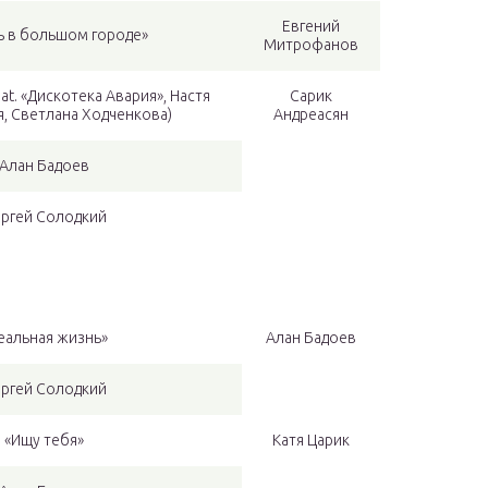
Евгений
 в большом городе»
Митрофанов
eat. «Дискотека Авария», Настя
Сарик
, Светлана Ходченкова)
Андреасян
Алан Бадоев
ргей Солодкий
еальная жизнь»
Алан Бадоев
ргей Солодкий
«Ищу тебя»
Катя Царик