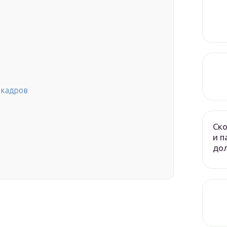
 кадров
Ско
и п
до