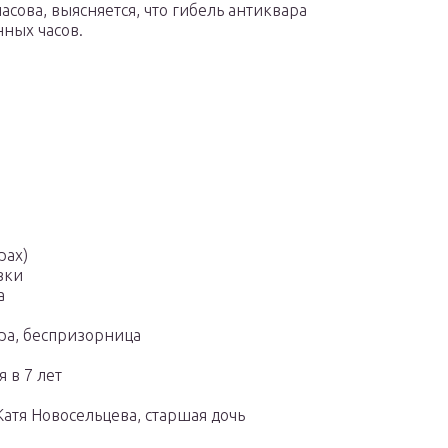
асова, выясняется, что гибель антиквара
нных часов.
рах)
вки
а
ера, беспризорница
 в 7 лет
тя Новосельцева, старшая дочь