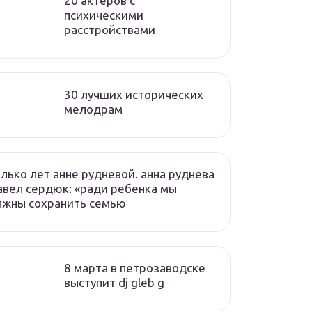
20 актеров с
психическими
расстройствами
30 лучших исторических
мелодрам
лько лет анне рудневой. анна руднева
авел сердюк: «ради ребенка мы
лжны сохранить семью
8 марта в петрозаводске
выступит dj gleb g