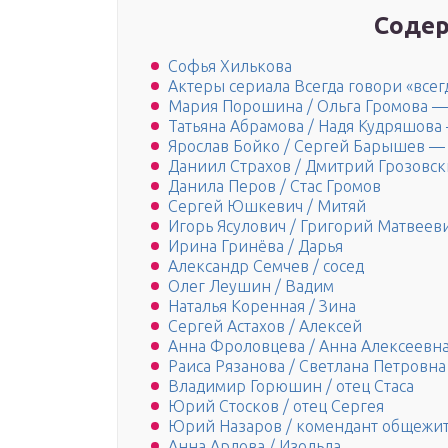
Содер
Софья Хилькова
Актеры сериала Всегда говори «всег
Мария Порошина / Ольга Громова —
Татьяна Абрамова / Надя Кудряшова
Ярослав Бойко / Сергей Барышев — 
Даниил Страхов / Дмитрий Грозовск
Данила Перов / Стас Громов
Сергей Юшкевич / Митяй
Игорь Ясулович / Григорий Матвеев
Ирина Гринёва / Дарья
Александр Семчев / сосед
Олег Леушин / Вадим
Наталья Коренная / Зина
Сергей Астахов / Алексей
Анна Фроловцева / Анна Алексеевн
Раиса Рязанова / Светлана Петровна
Владимир Горюшин / отец Стаса
Юрий Стосков / отец Сергея
Юрий Назаров / комендант общежи
Анна Ардова / Изольда