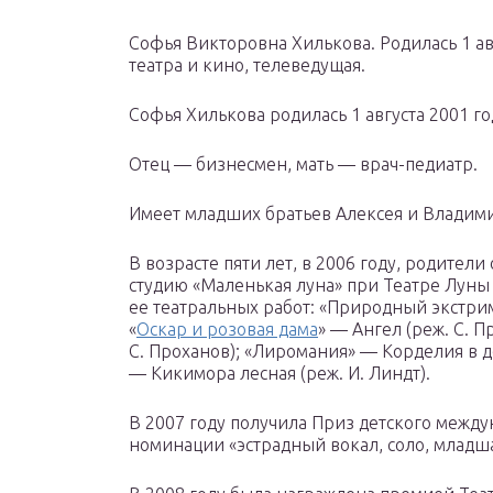
Софья Викторовна Хилькова. Родилась 1 авг
театра и кино, телеведущая.
Софья Хилькова родилась 1 августа 2001 го
Отец — бизнесмен, мать — врач-педиатр.
Имеет младших братьев Алексея и Владим
В возрасте пяти лет, в 2006 году, родител
студию «Маленькая луна» при Театре Луны
ее театральных работ: «Природный экстрим»
«
Оскар и розовая дама
» — Ангел (реж. С. 
С. Проханов); «Лиромания» — Корделия в де
— Кикимора лесная (реж. И. Линдт).
В 2007 году получила Приз детского между
номинации «эстрадный вокал, соло, младша