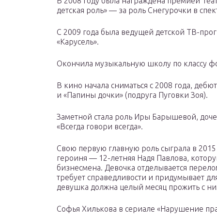
В 2008 году была награждена премией Теа
детская роль» — за роль Снегурочки в спе
С 2009 года была ведущей детской ТВ-про
«Карусель».
Окончила музыкальную школу по классу ф
В кино начала сниматься с 2008 года, дебю
и «Папины дочки» (подруга Пуговки Зоя).
Заметной стала роль Иры Барышевой, дочер
«Всегда говори всегда».
Свою первую главную роль сыграла в 2015
героиня — 12-летняя Надя Павлова, котору
бизнесмена. Девочка отделывается перелом
требует справедливости и придумывает дл
девушка должна целый месяц прожить с ни
Софья Хилькова в сериале «Нарушение пр