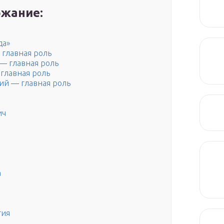
жание:
да»
 главная роль
 — главная роль
главная роль
ий — главная роль
ич
а
тия