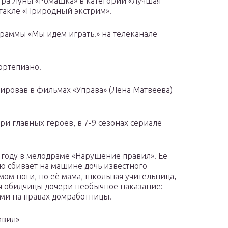
тра Луны «Ромашка» в категории «Лучшая
ктакле «Природный экстрим».
граммы «Мы идем играть!» на телеканале
ортепиано.
тировав в фильмах «Управа» (Лена Матвеева)
и главных героев, в 7-9 сезонах сериале
 году в мелодраме «Нарушение правил». Ее
ю сбивает на машине дочь известного
ом ноги, но её мама, школьная учительница,
я обидчицы дочери необычное наказание:
ми на правах домработницы.
авил»