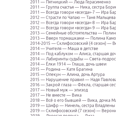
2011 — Пятницкий — Люда Герасименко
2011 — Группа счастья — Ника, сестра Бори
2011 — Всегда говори «всегда»-7 — Ира Б
2012 — Страсти по Чапаю — Таня Мальцева 
2012 — Всегда говори «всегда»-8 — Ира Б
2012 — Всегда говори «всегда»-9 — Ира Б
2013 — Семейные обстоятельства — Поли
2013 — Вверх тормашками — Полина Кам
2014-2015 — Склифосовский (4 сезон) — 
2014 — Учителя — Маша в детстве
2014 — Под каблуком — Алиса, старшая доч
2014 — Лабиринты судьбы — Света-подрос
2014 — Ёлки 1914 — Глаша, дочь швеи
2015 — Родина — Катя Брагина
2015 — Опекун — Алина, дочь Артура
2015 — Нарушение правил — Надя Павлов
2016 — Закрой глаза — Фёкла, старшая се
2017 — Новый муж — эпизод
2017 — Не вместе — Вика
2018 — Всё о его бывшей — Вика, дочка М
2019 — Шифр — Нинель, сестра Владлены
2019 — Склифосовский (7 сезон) — Верон
2019 — Дорогая подруга — Лиза