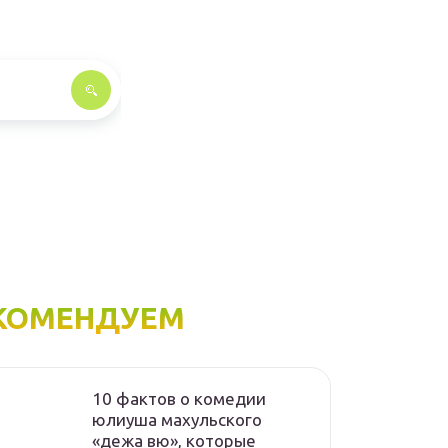
КОМЕНДУЕМ
10 фактов о комедии
юлиуша махульского
«дежа вю», которые