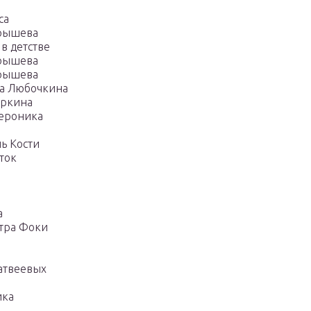
са
арышева
в детстве
арышева
арышева
на Любочкина
оркина
Вероника
ь Кости
ток
а
стра Фоки
атвеевых
ика