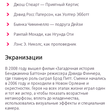
Джош Стюарт — Приятный Кертис
Дэвид Росс Патерсон, как Уолтер Эбботт
Бьянка Чиминелло — подруга Дейзи
Рампай Мохади, как Нгунда Оти
Лэнс Э. Николс, как проповедник
Экранизации
В 2008 году вышел фильм «Загадочная история
Бенджамина Баттона» режиссера Дэвида Финчера,
где главную роль сыграл Брэд Питт. Съемки начались
в 2006 году и проходили в Новом Орлеане и
окрестностях. Героя на всех этапах жизни играл один
и тот же актер, а чтобы показать возрастные
метаморфозы, вплоть до младенчества,
использовались визуальные эффекты и специальная
камера.