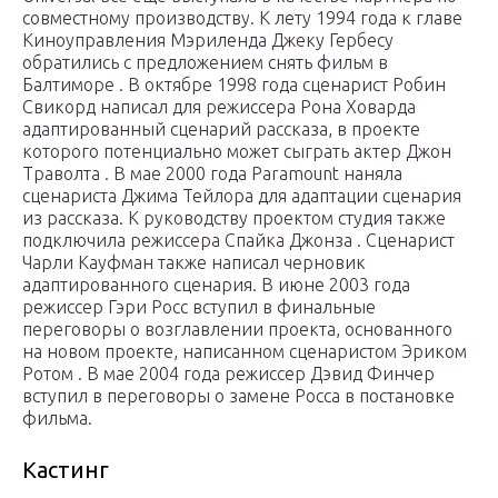
совместному производству. К лету 1994 года к главе
Киноуправления Мэриленда Джеку Гербесу
обратились с предложением снять фильм в
Балтиморе . В октябре 1998 года сценарист Робин
Свикорд написал для режиссера Рона Ховарда
адаптированный сценарий рассказа, в проекте
которого потенциально может сыграть актер Джон
Траволта . В мае 2000 года Paramount наняла
сценариста Джима Тейлора для адаптации сценария
из рассказа. К руководству проектом студия также
подключила режиссера Спайка Джонза . Сценарист
Чарли Кауфман также написал черновик
адаптированного сценария. В июне 2003 года
режиссер Гэри Росс вступил в финальные
переговоры о возглавлении проекта, основанного
на новом проекте, написанном сценаристом Эриком
Ротом . В мае 2004 года режиссер Дэвид Финчер
вступил в переговоры о замене Росса в постановке
фильма.
Кастинг