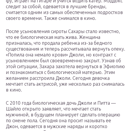
фу, играет на гитаре и учится водить катер. Мэддокс
следит за собой, одевается в лучшие бренды,
считается одним из самых обеспеченных подростков
своего времени. Также снимался в кино.
После усыновления сироты Сахары стало известно,
что ее биологическая мать жива. Женщина
призналась, что продала ребенка из-за бедного
существования и теперь рассчитывала вернуть опеку.
«Попила она немало крови» Джоли, но контракт с
усыновлением был своевременно закрыт. Узнав об
этой ситуации, Захара захотела вернуться в Эфиопию
и познакомиться с биологической матерью. Этим
желанием расстроила Джоли. Сегодня девочка
мечтает стать актрисой, уже несколько раз снималась
в кино.
С 2010 года биологическая дочь Джоли и Питта —
Шайло открыто заявляет, что мечтает стать
мужчиной, в будущем планирует сделать операцию
по смене пола. Сегодня она просит называть ее
Джон, одевается в мужские наряды и коротко