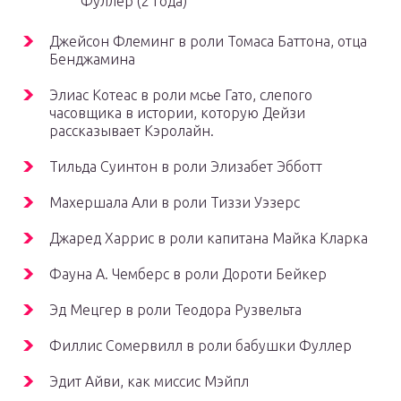
Фуллер (2 года)
Джейсон Флеминг в роли Томаса Баттона, отца
Бенджамина
Элиас Котеас в роли мсье Гато, слепого
часовщика в истории, которую Дейзи
рассказывает Кэролайн.
Тильда Суинтон в роли Элизабет Эбботт
Махершала Али в роли Тиззи Уэзерс
Джаред Харрис в роли капитана Майка Кларка
Фауна А. Чемберс в роли Дороти Бейкер
Эд Мецгер в роли Теодора Рузвельта
Филлис Сомервилл в роли бабушки Фуллер
Эдит Айви, как миссис Мэйпл