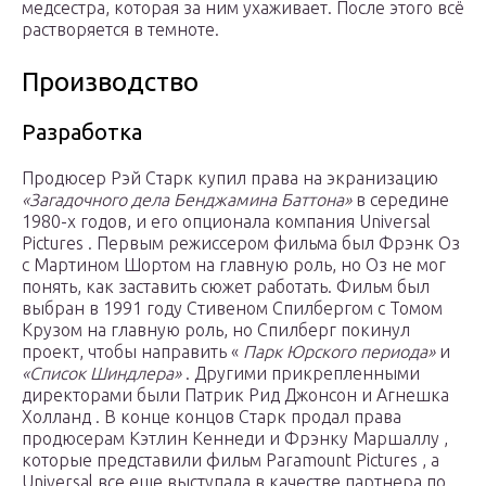
медсестра, которая за ним ухаживает. После этого всё
растворяется в темноте.
Производство
Разработка
Продюсер Рэй Старк купил права на экранизацию
«Загадочного дела Бенджамина Баттона»
в середине
1980-х годов, и его опционала компания Universal
Pictures . Первым режиссером фильма был Фрэнк Оз
с Мартином Шортом на главную роль, но Оз не мог
понять, как заставить сюжет работать. Фильм был
выбран в 1991 году Стивеном Спилбергом с Томом
Крузом на главную роль, но Спилберг покинул
проект, чтобы направить «
Парк Юрского периода»
и
«Список Шиндлера»
. Другими прикрепленными
директорами были Патрик Рид Джонсон и Агнешка
Холланд . В конце концов Старк продал права
продюсерам Кэтлин Кеннеди и Фрэнку Маршаллу ,
которые представили фильм Paramount Pictures , а
Universal все еще выступала в качестве партнера по