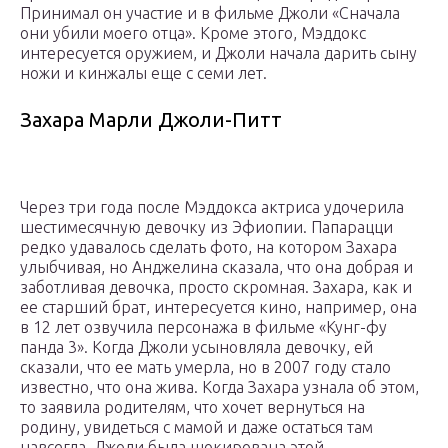
Принимал он участие и в фильме Джоли «Сначала
они убили моего отца». Кроме этого, Мэддокс
интересуется оружием, и Джоли начала дарить сыну
ножи и кинжалы еще с семи лет.
Захара Марли Джоли-Питт
Через три года после Мэддокса актриса удочерила
шестимесячную девочку из Эфиопии. Папарацци
редко удавалось сделать фото, на котором Захара
улыбчивая, но Анджелина сказала, что она добрая и
заботливая девочка, просто скромная. Захара, как и
ее старший брат, интересуется кино, например, она
в 12 лет озвучила персонажа в фильме «Кунг-фу
панда 3». Когда Джоли усыновляла девочку, ей
сказали, что ее мать умерла, но в 2007 году стало
известно, что она жива. Когда Захара узнала об этом,
то заявила родителям, что хочет вернуться на
родину, увидеться с мамой и даже остаться там
навсегда. Джоли была шокирована этой