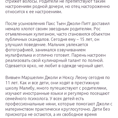
стрижет волосы. Родители не препятствуют таким
настроениям родной дочери, но отец настороженно
относится к ее настроениям.
После усыновления Пакс Тьен Джоли-Питт доставил
немало хлопот своим звездным родителям. Рос
отъявленным хулиганом, часто становился объектом
публичных скандалов. Сегодня ему – 15 лет, он
улучшил поведение. Мальчик увлекается
фотографией, занимался озвучиванием
мультфильма и отлично готовит. Парень настроен
реализовать свой кулинарный талант по полной.
Одевается ярко, не любит в одежде черный цвет.
Вивьен Маршелин Джоли и Ноксу Леону сегодня по
11 лет. Как и все дети, они ходят в престижную
школу Малибу, много путешествуют с родителями,
изучают иностранные языки и регулярно посещают
семейного психолога. У всех детей есть
профессиональные няни, которые помогают Джоли с
материнством практически круглосуточно. Дети без
присмотра не остаются, а их свободное время