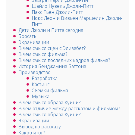
Захара Марли Джоли-Питт
Шайло Нувель Джоли-Питт
Пакс Тьен Джоли-Питт
Нокс Леон и Вивьен Маршелин Джоли-
Питт
Дети Джоли и Питта сегодня
Бросать
Экранизации
В чем смысл сцен с Элизабет?
В чем смысл фильма?
В чем смысл последних кадров фильма?
История Бенджамина Баттона
Производство
Разработка
Кастинг
Съемки фильма
Музыка
В чем смысл образа Куини?
В чем отличие между рассказом и фильмом?
В чем смысл образа Куини?
Экранизации
Вывод по рассказу
Каков итог?