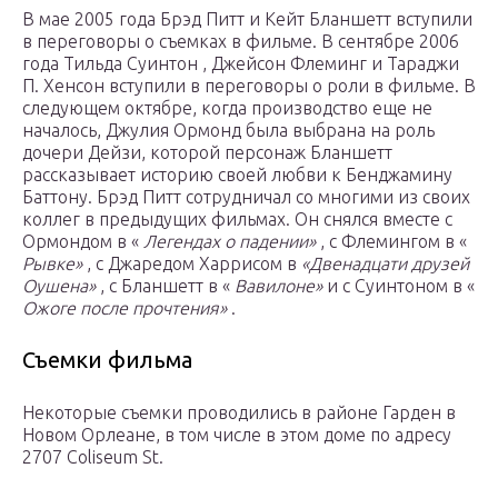
В мае 2005 года Брэд Питт и Кейт Бланшетт вступили
в переговоры о съемках в фильме. В сентябре 2006
года Тильда Суинтон , Джейсон Флеминг и Тараджи
П. Хенсон вступили в переговоры о роли в фильме. В
следующем октябре, когда производство еще не
началось, Джулия Ормонд была выбрана на роль
дочери Дейзи, которой персонаж Бланшетт
рассказывает историю своей любви к Бенджамину
Баттону. Брэд Питт сотрудничал со многими из своих
коллег в предыдущих фильмах. Он снялся вместе с
Ормондом в «
Легендах о падении»
, с Флемингом в «
Рывке»
, с Джаредом Харрисом в
«Двенадцати друзей
Оушена»
, с Бланшетт в «
Вавилоне»
и с Суинтоном в «
Ожоге после прочтения»
.
Съемки фильма
Некоторые съемки проводились в районе Гарден в
Новом Орлеане, в том числе в этом доме по адресу
2707 Coliseum St.