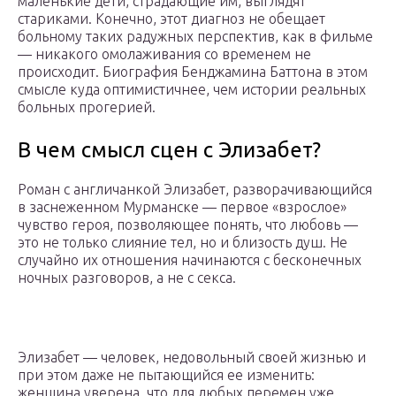
маленькие дети, страдающие им, выглядят
стариками. Конечно, этот диагноз не обещает
больному таких радужных перспектив, как в фильме
— никакого омолаживания со временем не
происходит. Биография Бенджамина Баттона в этом
смысле куда оптимистичнее, чем истории реальных
больных прогерией.
В чем смысл сцен с Элизабет?
Роман с англичанкой Элизабет, разворачивающийся
в заснеженном Мурманске — первое «взрослое»
чувство героя, позволяющее понять, что любовь —
это не только слияние тел, но и близость душ. Не
случайно их отношения начинаются с бесконечных
ночных разговоров, а не с секса.
Элизабет — человек, недовольный своей жизнью и
при этом даже не пытающийся ее изменить:
женщина уверена, что для любых перемен уже