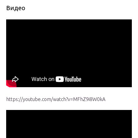
Видео
https://youtube.com/watch?v=MFhZ9i8W0kA