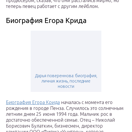
продюсером, сказав, что они расстались мирно, но
теперь певец работает с другим лейблом.
Биография Егора Крида
Дарья повереннова: биография,
личная жизнь, последние
новости
Биография Егора Крида
началась с момента его
рождения в городе Пенза. Случилось это солнечным
летним днем 25 июня 1994 года. Мальчик рос в
достаточно обеспеченной семье. Отец – Николай
Борисович Булаткин, бизнесмен, директор
компании ООО «Фирма «Унитрон», которая