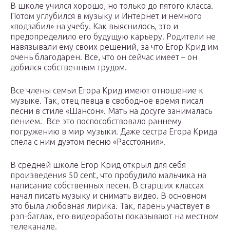
В школе учился хорошо, но только до пятого класса.
Потом углубился в музыку и Интернет и немного
«подзабил» на учебу. Как выяснилось, это и
предопределило его будущую карьеру. Родители не
навязывали ему своих решений, за что Егор Крид им
очень благодарен. Все, что он сейчас имеет – он
добился собственным трудом.
Все члены семьи Егора Крид имеют отношение к
музыке. Так, отец певца в свободное время писал
песни в стиле «Шансон». Мать на досуге занималась
пением. Все это поспособствовало раннему
погружению в мир музыки. Даже сестра Егора Крида
спела с ним дуэтом песню «Расстояния».
В средней школе Егор Крид открыл для себя
произведения 50 cent, что пробудило мальчика на
написание собственных песен. В старших классах
начал писать музыку и снимать видео. В основном
это была любовная лирика. Так, парень участвует в
рэп-батлах, его видеоработы показывают на местном
телеканале.