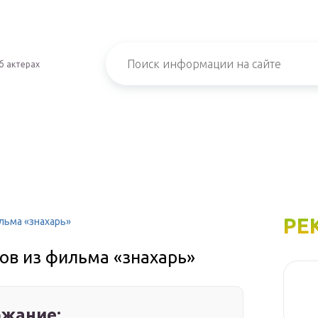
б актерах
РЕ
льма «знахарь»
ов из фильма «знахарь»
жание: