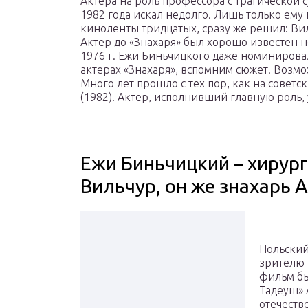
Актера на роль профессора с трагической 
1982 года искал недолго. Лишь только ему
киноленты тридцатых, сразу же решил: Ви
Актер до «Знахаря» был хорошо известен не
1976 г. Ежи Биньчицкого даже номинировал
актерах «Знахаря», вспомним сюжет. Возмож
Много лет прошло с тех пор, как на сове
(1982). Актер, исполнивший главную роль, 
Ежи Биньчицкий – хирур
Вильчур, он же знахарь 
Польский
зрителю 
фильм бы
Тадеуш» 
отечеств