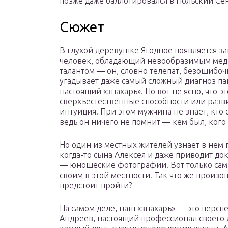
позже даже баллотировался в Польский Сен
Сюжет
В глухой деревушке Ягодное появляется з
человек, обладающий невообразимым ме
талантом — он, словно телепат, безошибоч
угадывает даже самый сложный диагноз па
настоящий «знахарь». Но вот не ясно, что э
сверхъестественные способности или разв
интуиция. При этом мужчина не знает, кто о
ведь он ничего не помнит — кем был, ког
Но один из местных жителей узнает в нем
когда-то сына Алексея и даже приводит до
— юношеские фотографии. Вот только сам «
своим в этой местности. Так что же произ
предстоит пройти?
На самом деле, наш «знахарь» — это перс
Андреев, настоящий профессионал своего д