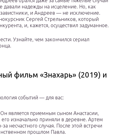
ндреев брался даже за самые тяжелые случаи
не давали надежды на исцеление. Но, как
ь завистники, и Андреев — не исключение.
днокурсник Сергей Стрельников, который
онкурента, и, кажется, осуществил задуманное.
ести. Узнайте, чем закончился сериал
онца.
ый фильм «Знахарь» (2019) и
ология событий — для вас:
. Он является приемным сыном Анастасии,
 его изначально приняли в деревне. Артем
за несчастного случая. После этой встречи
инственном прошлом Павла.