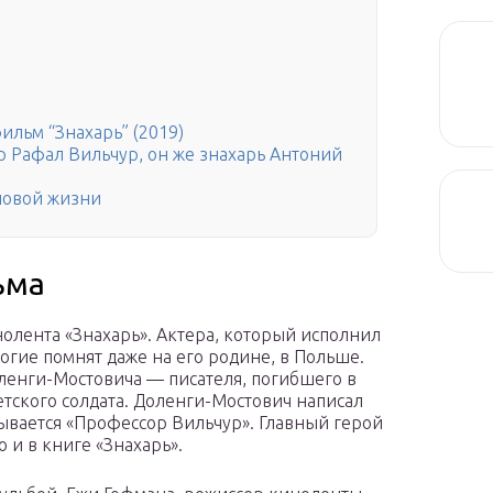
й
льм “Знахарь” (2019)
 Рафал Вильчур, он же знахарь Антоний
новой жизни
ьма
олента «Знахарь». Актера, который исполнил
огие помнят даже на его родине, в Польше.
ленги-Мостовича — писателя, погибшего в
ветского солдата. Доленги-Мостович написал
ывается «Профессор Вильчур». Главный герой
о и в книге «Знахарь».