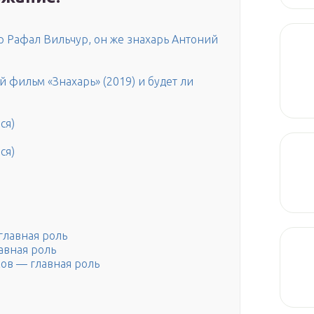
 Рафал Вильчур, он же знахарь Антоний
 фильм «Знахарь» (2019) и будет ли
ся)
ся)
й
главная роль
авная роль
ов — главная роль