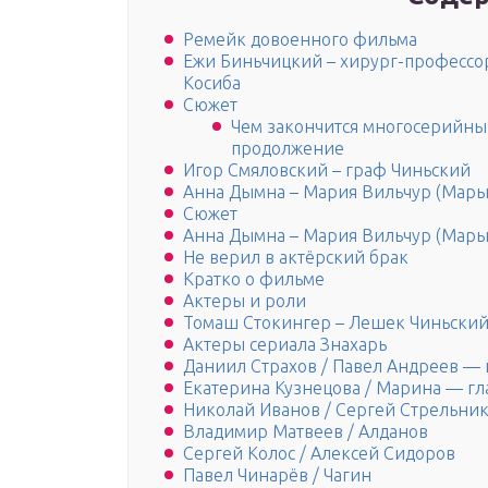
Ремейк довоенного фильма
Ежи Биньчицкий – хирург-профессор
Косиба
Сюжет
Чем закончится многосерийный
продолжение
Игор Смяловский – граф Чиньский
Анна Дымна – Мария Вильчур (Мары
Сюжет
Анна Дымна – Мария Вильчур (Мары
Не верил в актёрский брак
Кратко о фильме
Актеры и роли
Томаш Стокингер – Лешек Чиньски
Актеры сериала Знахарь
Даниил Страхов / Павел Андреев — 
Екатерина Кузнецова / Марина — гл
Николай Иванов / Сергей Стрельник
Владимир Матвеев / Алданов
Сергей Колос / Алексей Сидоров
Павел Чинарёв / Чагин