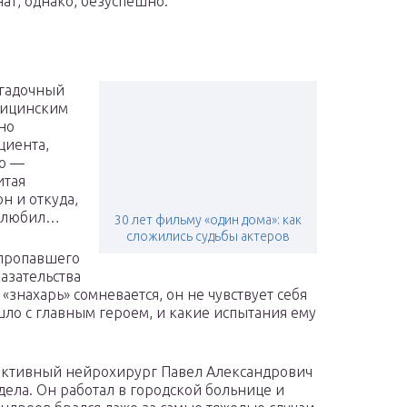
ат, однако, безуспешно.
агадочный
дицинским
но
циента,
то —
итая
н и откуда,
о любил…
30 лет фильму «один дома»: как
сложились судьбы актеров
 пропавшего
казательства
знахарь» сомневается, он не чувствует себя
ошло с главным героем, и какие испытания ему
пективный нейрохирург Павел Александрович
ела. Он работал в городской больнице и