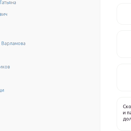
Татьяна
вич
 Варламова
иков
щи
Ско
и п
до