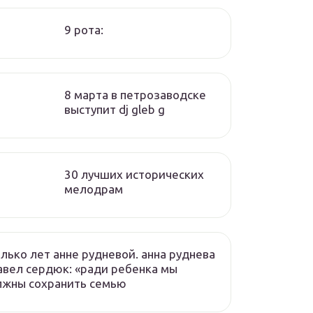
9 рота:
8 марта в петрозаводске
выступит dj gleb g
30 лучших исторических
мелодрам
лько лет анне рудневой. анна руднева
авел сердюк: «ради ребенка мы
лжны сохранить семью