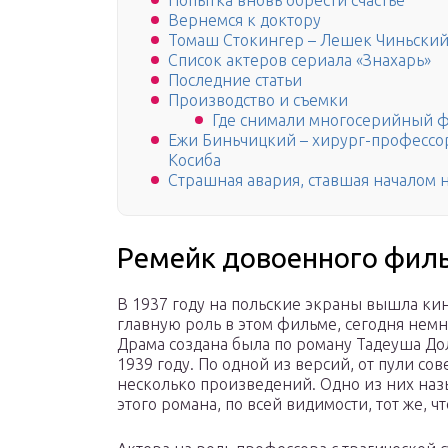
Попытка вновь обрести счастье
Вернемся к доктору
Томаш Стокингер – Лешек Чиньски
Список актеров сериала «Знахарь»
Последние статьи
Производство и съемки
Где снимали многосерийный фи
Ежи Биньчицкий – хирург-профессор
Косиба
Страшная авария, ставшая началом 
Ремейк довоенного фил
В 1937 году на польские экраны вышла кин
главную роль в этом фильме, сегодня немн
Драма создана была по роману Тадеуша До
1939 году. По одной из версий, от пули со
несколько произведений. Одно из них наз
этого романа, по всей видимости, тот же, чт