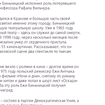
» Биньчицкий исполнил роль потерявшего
рофессора Рафала Вильчура.
дился в Кракове и большую часть своей
святил именно этому городу. Биньчицкий
сшую театральную школу. Уже в 1965 году
ый театр – здесь он служил до самой смерти,
 В 1998 году, через несколько месяцев после
езапно умер от сердечного приступа.
в 55 кинокартинах. Рассказывают, что он
аковской сцене два спектакля по пьесам
 не везло с ролями в кино – долгое время он
1975 году польский режиссер Ежи Антчака
 фильме «Ночи и дни», снятому по роману
 хитом и даже попал в шорт-лист «Оскара»
За эту роль Ежи Биньчицкий получил
наград.
– состоял в партии Демократическая Уния, а