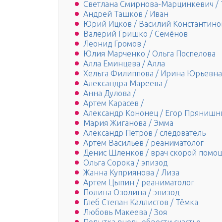
Светлана Смирнова-Марцинкевич / 
Андрей Ташков / Иван
Юрий Ицков / Василий Константино
Валерий Гришко / Семёнов
Леонид Громов /
Юлия Марченко / Ольга Поспелова
Алла Еминцева / Алла
Хельга Филиппова / Ирина Юрьевна
Александра Мареева /
Анна Дулова /
Артем Карасев /
Александр Кононец / Егор Прянишн
Мария Жиганова / Эмма
Александр Петров / следователь
Артем Васильев / реаниматолог
Денис Шленков / врач скорой помо
Ольга Сорока / эпизод
Жанна Куприянова / Лиза
Артем Цыпин / реаниматолог
Полина Озолина / эпизод
Глеб Степан Каллистов / Тёмка
Любовь Макеева / Зоя