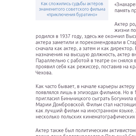
Как сложились судьбы актёров
«Знахаре
знаменитого советского фильма
память п
«приключения буратино»
Актер ро
жизни по
родился в 1937 году, здесь же окончил Вы
актера заметили и порекомендовали в Стар
сначала как актер, а затем и как директор.
назначения на высшую должность, актер вн
Параллельно с работой в театре он снялся 
проявил себя как режиссер, поставив на кр
Чехова.
Как часто бывает, в начале карьеры актеру
появлялся лишь в эпизодах фильмов. Но в 
пригласил Биньчицкого сыграть Богумила в
Марии Домбровской. Фильм стал настоящим
как лучший фильм на иностранном языке. 
несколько польских кинематографических 
Актер также был политическим активистом 