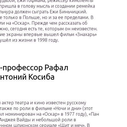
судьбой, Ежи Гофмана, режиссер киноленты
 пришла в голову мысль и создании ремейка
льчура должен сыграть Ежи Биньчицкий.
 только в Польше, но и за ее пределами. В
и на «Оскар». Прежде чем рассказать об
но, сегодня есть те, которым он неизвестен.
тские экраны впервые вышел фильм «Знахарь»
ушёл из жизни в 1998 году.
г-профессор Рафал
Антоний Косиба
 актер театра и кино известен русскому
также по роли в фильме «Ночи и дни» (этот
л номинирован на «Оскар» в 1977 году), «Пан
Анджея Вайды и небольшой роли в
енном шпионском сериале «Щит и меч». В