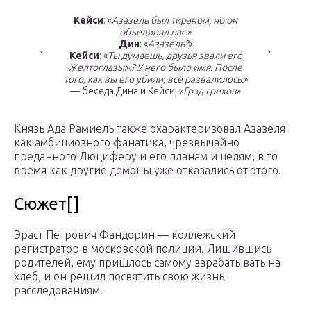
Кейси
: «
Азазель был тираном, но он
объединял нас.
»
Дин
: «
Азазель?
»
“
Кейси
: «
Ты думаешь, друзья звали его
”
Желтоглазым? У него было имя. После
того, как вы его убили, всё развалилось.
»
— беседа Дина и Кейси, «
Град грехов
»
Князь Ада Рамиель также охарактеризовал Азазеля
как амбициозного фанатика, чрезвычайно
преданного Люциферу и его планам и целям, в то
время как другие демоны уже отказались от этого.
Сюжет[]
Эраст Петрович Фандорин — коллежский
регистратор в московской полиции. Лишившись
родителей, ему пришлось самому зарабатывать на
хлеб, и он решил посвятить свою жизнь
расследованиям.