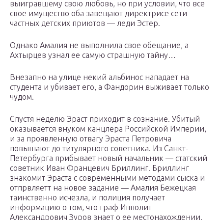
выигравшему свою любовь, но при условии, что все
свое имущество оба завещают директрисе сети
частных детских приютов — леди Эстер.
Однако Амалия не выполнила свое обещание, а
Ахтырцев узнал ее самую страшную тайну…
Внезапно на улице некий альбинос нападает на
студента и убивает его, а Фандорин выживает только
чудом.
Спустя неделю Эраст приходит в сознание. Убитый
оказывается внуком канцлера Российской Империи,
и за проявленную отвагу Эраста Петровича
повышают до титулярного советника. Из Санкт-
Петербурга прибывает новый начальник — статский
советник Иван Францевич Бриллинг. Бриллинг
знакомит Эраста с современными методами сыска и
отпрвляетт на новое задание — Амалия Бежецкая
таинственно исчезла, и полиция получает
информацию о том, что граф Ипполит
Александрович Зуров знает о ее местонахождении.