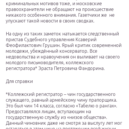
криминальных мотивов тоже, и московские
правоохранители не обращают на происшествие
никакого особенного внимания. Газетчики же не
упускают такой новости в своих сводках.
На одну из таких заметок натыкается следственный
пристав Судебного управления Ксаверий
Феофилактович Грушин. Ярый критик современной
молодежи, убеждённый консерватор. Все
недовольства и нравоучения он выливает на своего
молодого письмоводителя, коллежского
регистратора* Эраста Петровича Фандорина.
Для справки
*Коллежский регистратор – чин государственного
служащего, равный армейскому чину прапорщика.
Это был чин 14 класса, согласно «Табелю о рангах».
Предоставлялся лицам, вступающим на
государственную службу из «низов общества».
Данный чиновник даже не смотря за выслугу лет мог
оставаться в этом чине на протяжении всей жизни.