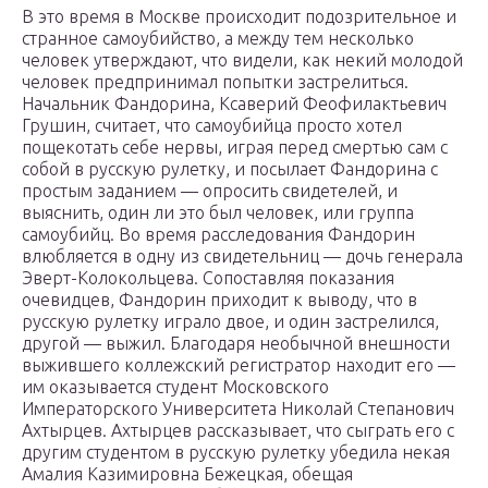
В это время в Москве происходит подозрительное и
странное самоубийство, а между тем несколько
человек утверждают, что видели, как некий молодой
человек предпринимал попытки застрелиться.
Начальник Фандорина, Ксаверий Феофилактьевич
Грушин, считает, что самоубийца просто хотел
пощекотать себе нервы, играя перед смертью сам с
собой в русскую рулетку, и посылает Фандорина с
простым заданием — опросить свидетелей, и
выяснить, один ли это был человек, или группа
самоубийц. Во время расследования Фандорин
влюбляется в одну из свидетельниц — дочь генерала
Эверт-Колокольцева. Сопоставляя показания
очевидцев, Фандорин приходит к выводу, что в
русскую рулетку играло двое, и один застрелился,
другой — выжил. Благодаря необычной внешности
выжившего коллежский регистратор находит его —
им оказывается студент Московского
Императорского Университета Николай Степанович
Ахтырцев. Ахтырцев рассказывает, что сыграть его с
другим студентом в русскую рулетку убедила некая
Амалия Казимировна Бежецкая, обещая