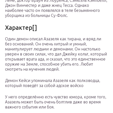
Лене, доктор Браун из Лоуренса, Сэмюэль Кэмпбелл,
Джон Винчестер и даже жнец Тесса. Однако
наиболее часто он появлялся в теле безымянного
уборщика из больницы Су-Фолс.
Характер[]
Один демон описал Азазеля как тирана, и вряд ли
без оснований. Он очень хитрый и умный,
манипулирует людьми и демонами. Он настолько
уверен в своих силах, что дал Джейку кольт, который
открывает врата ада, и сказал, что это единственное
оружие на Земле, способное убить его. Любит
смотреть на мучения людей.
Демон Кейси упоминала Азазеля как полководца,
который поведёт за собой адское войско
У него определённо есть чувство юмора, кроме того,
Азазель может быть очень болтлив даже во время
важного события или боя.