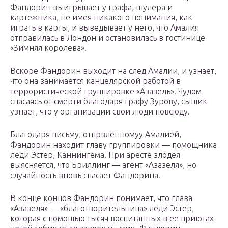
Фандорин выигрывает у графа, шулера и
картежника, не имея никакого понимания, как
играть в карты, и выведывает у него, что Амалия
отправилась в Лондон и остановилась в гостинице
«Зимняя королева».
Вскоре Фандорин выходит на след Амалии, и узнает,
что она занимается канцелярской работой в
террористической группировке «Азазель». Чудом
спасаясь от смерти благодаря графу Зурову, сыщик
узнает, что у организации свои люди повсюду.
Благодаря письму, отпрвленномуу Амалией,
Фандорин находит главу группировки — помощника
леди Эстер, Каннингема. При аресте злодея
выясняется, что Бриллинг — агент «Азазеля», но
случайность вновь спасает Фандорина.
В конце концов Фандорин понимает, что глава
«Азазеля» — «благотворительница» леди Эстер,
которая с помощью тысяч воспитанных в ее приютах