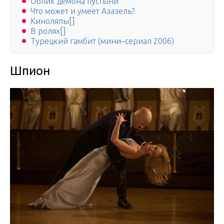
Облик демона пустыни
Что может и умеет Азазель?
Киноляпы[]
В ролях[]
Турецкий гамбит (мини–сериал 2006)
Шпион