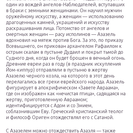
один из вождей ангелов-Наблюдателей, вступавших
в браки с земными женщинами. Он научил мужчин
оружейному искусству, а женщин — использованию
драгоценных камней, украшений и искусству
раскрашивания лица. Потомство от ангелов и
смертных женщин — расу исполинов — Азазель
вдохновил на мятеж против Бога. За это, по приказу
Всевышнего, он прикован архангелом Рафаилом к
острым скалам в пустыне Дудаил и покрыт тьмой до
Судного дня, когда он будет брошен в вечный огонь.
Древние евреи раз в году (в праздник искупления
Йом-киппур) отправляли в пустыню в жертву
Азазелю черного козла, на которого в этот день
перелагались все грехи еврейского народа. Азазель
фигурирует в апокрифическом «Завете Авраама»,
где он изображен как «нечистая птица», садящаяся на
жертву, приготовленную Авраамом;
идентифицируется с Адом и со Змием,
соблазнившим Еву. Греческий христианский теолог
и философ Ориген отождествлял его с Сатаной.
С Азазелем можно отождествить Азаэля — также