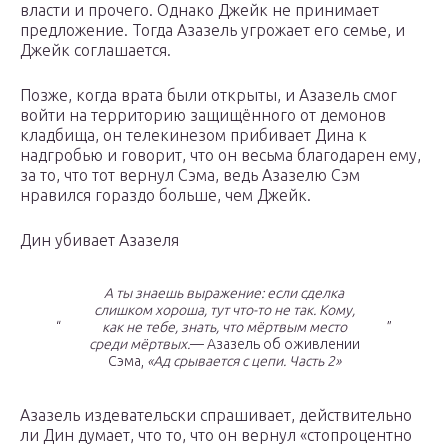
власти и прочего. Однако Джейк не принимает
предложение. Тогда Азазель угрожает его семье, и
Джейк соглашается.
Позже, когда врата были открыты, и Азазель смог
войти на территорию защищённого от демонов
кладбища, он телекинезом прибивает Дина к
надгробью и говорит, что он весьма благодарен ему,
за то, что тот вернул Сэма, ведь Азазелю Сэм
нравился гораздо больше, чем Джейк.
Дин убивает Азазеля
А ты знаешь выражение: если сделка
слишком хороша, тут что-то не так. Кому,
“
как не тебе, знать, что мёртвым место
”
среди мёртвых.
— Азазель об оживлении
Сэма,
«Ад срывается с цепи. Часть 2»
Азазель издевательски спрашивает, действительно
ли Дин думает, что то, что он вернул «стопроцентно