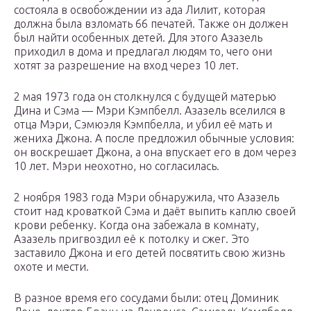
состояла в освобождении из ада Лилит, которая
должна была взломать 66 печатей. Также он должен
был найти особенных детей. Для этого Азазель
приходил в дома и предлагал людям то, чего они
хотят за разрешение на вход через 10 лет.
2 мая 1973 года он столкнулся с будущей матерью
Дина и Сэма — Мэри Кэмпбелл. Азазель вселился в
отца Мэри, Сэмюэля Кэмпбелла, и убил её мать и
жениха Джона. А после предложил обычные условия:
он воскрешает Джона, а она впускает его в дом через
10 лет. Мэри неохотно, но согласилась.
2 ноября 1983 года Мэри обнаружила, что Азазель
стоит над кроваткой Сэма и даёт выпить каплю своей
крови ребенку. Когда она забежала в комнату,
Азазель пригвоздил её к потолку и сжег. Это
заставило Джона и его детей посвятить свою жизнь
охоте и мести.
В разное время его сосудами были: отец Доминик