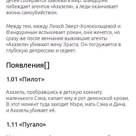
детей собирается завоевать мир. Фандорин
побеждает агентов «Азазеля», а леди оканчивает
жизнь самоубийством.
Между тем, между Лизой Эверт-Колокольцевой и
Фандориным вспыхивает роман, они женятся, но
сразу же после венчания выжившие агенты
«Азазеля» убивают жену Эраста. Он погружается в
глубокую депрессию и седеет.
Появления[]
1.01 «Пилот»
Азазель, пробравшись в детскую комнату
маленького Сэма, капает ему в рот демонской крови.
В этот момент туда заходит Мэри, мать Сэма и Дина,
и Азазель убивает её.
1.11 «Пугало»