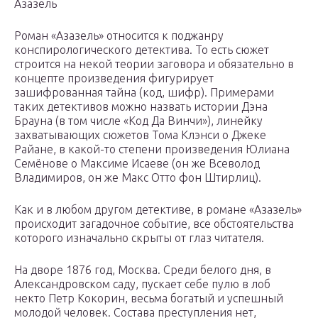
Азазель
Роман «Азазель» относится к поджанру
конспирологического детектива. То есть сюжет
строится на некой теории заговора и обязательно в
концепте произведения фигурирует
зашифрованная тайна (код, шифр). Примерами
таких детективов можно назвать истории Дэна
Брауна (в том числе «Код Да Винчи»), линейку
захватывающих сюжетов Тома Клэнси о Джеке
Райане, в какой-то степени произведения Юлиана
Семёнове о Максиме Исаеве (он же Всеволод
Владимиров, он же Макс Отто фон Штирлиц).
Как и в любом другом детективе, в романе «Азазель»
происходит загадочное событие, все обстоятельства
которого изначально скрыты от глаз читателя.
На дворе 1876 год, Москва. Среди белого дня, в
Александровском саду, пускает себе пулю в лоб
некто Петр Кокорин, весьма богатый и успешный
молодой человек. Состава преступления нет,