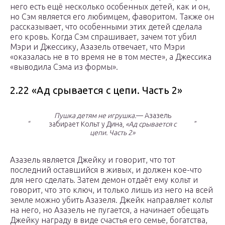
него есть ещё несколько особенных детей, как и он,
но Сэм является его любимцем, фаворитом. Также он
рассказывает, что особенными этих детей сделала
его кровь. Когда Сэм спрашивает, зачем тот убил
Мэри и Джессику, Азазель отвечает, что Мэри
«оказалась не в то время не в том месте», а Джессика
«выводила Сэма из формы».
2.22 «Ад срывается с цепи. Часть 2»
Пушка детям не игрушка.
— Азазель
“
забирает Кольт у Дина,
«Ад срывается с
”
цепи. Часть 2»
Азазель является Джейку и говорит, что тот
последний оставшийся в живых, и должен кое-что
для него сделать. Затем демон отдаёт ему кольт и
говорит, что это ключ, и только лишь из него на всей
земле можно убить Азазеля. Джейк направляет кольт
на него, но Азазель не пугается, а начинает обещать
Джейку награду в виде счастья его семье, богатства,