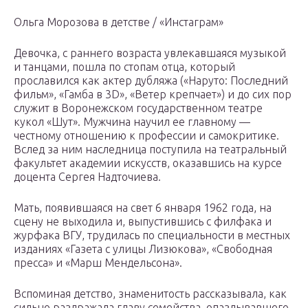
Ольга Морозова в детстве / «Инстаграм»
Девочка, с раннего возраста увлекавшаяся музыкой
и танцами, пошла по стопам отца, который
прославился как актер дубляжа («Наруто: Последний
фильм», «Гамба в 3D», «Ветер крепчает») и до сих пор
служит в Воронежском государственном театре
кукол «Шут». Мужчина научил ее главному —
честному отношению к профессии и самокритике.
Вслед за ним наследница поступила на театральный
факультет академии искусств, оказавшись на курсе
доцента Сергея Надточиева.
Мать, появившаяся на свет 6 января 1962 года, на
сцену не выходила и, выпустившись с филфака и
журфака ВГУ, трудилась по специальности в местных
изданиях «Газета с улицы Лизюкова», «Свободная
пресса» и «Марш Мендельсона».
Вспоминая детство, знаменитость рассказывала, как
сильно раздражала главу семейства, опаздывавшего