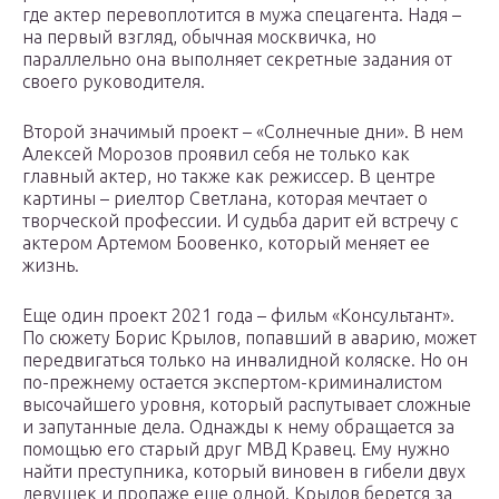
где актер перевоплотится в мужа спецагента. Надя –
на первый взгляд, обычная москвичка, но
параллельно она выполняет секретные задания от
своего руководителя.
Второй значимый проект – «Солнечные дни». В нем
Алексей Морозов проявил себя не только как
главный актер, но также как режиссер. В центре
картины – риелтор Светлана, которая мечтает о
творческой профессии. И судьба дарит ей встречу с
актером Артемом Боовенко, который меняет ее
жизнь.
Еще один проект 2021 года – фильм «Консультант».
По сюжету Борис Крылов, попавший в аварию, может
передвигаться только на инвалидной коляске. Но он
по-прежнему остается экспертом-криминалистом
высочайшего уровня, который распутывает сложные
и запутанные дела. Однажды к нему обращается за
помощью его старый друг МВД Кравец. Ему нужно
найти преступника, который виновен в гибели двух
девушек и пропаже еще одной. Крылов берется за