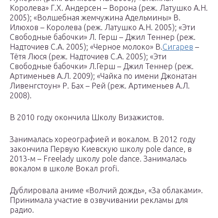
Королева» Г.Х. Андерсен – Ворона (реж. Латушко А.Н.
2005); «Волшебная жемчужина Адельмины» В.
Илюхов – Королева (реж. Латушко А.Н. 2005); «Эти
Свободные бабочки» Л. Герш – Джил Теннер (реж.
Надточиев С.А. 2005); «Черное молоко» В.
Сигарев
–
Тётя Люся (реж. Надточиев С.А. 2005); «Эти
Свободные бабочки» Л.Герш – Джил Теннер (реж.
Артименьев А.Л. 2009); «Чайка по имени Джонатан
Ливенгстоун» Р. Бах – Рей (реж. Артименьев А.Л.
2008).
В 2010 году окончила Школу Визажистов.
Занималась хореографией и вокалом. В 2012 году
закончила Первую Киевскую школу pole dance, в
2013-м – Freelady школу pole dance. Занималась
вокалом в школе Вокал profi.
Дублировала аниме «Волчий дождь», «За облаками».
Принимала участие в озвучивании рекламы для
радио.