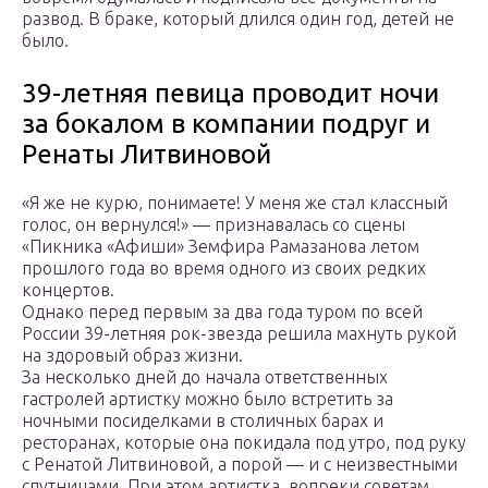
развод. В браке, который длился один год, детей не
было.
39-летняя певица проводит ночи
за бокалом в компании подруг и
Ренаты Литвиновой
«Я же не курю, понимаете! У меня же стал классный
голос, он вернулся!» — признавалась со сцены
«Пикника «Афиши» Земфира Рамазанова летом
прошлого года во время одного из своих редких
концертов.
Однако перед первым за два года туром по всей
России 39-летняя рок-звезда решила махнуть рукой
на здоровый образ жизни.
За несколько дней до начала ответственных
гастролей артистку можно было встретить за
ночными посиделками в столичных барах и
ресторанах, которые она покидала под утро, под руку
с Ренатой Литвиновой, а порой — и с неизвестными
спутницами. При этом артистка, вопреки советам