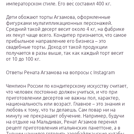
императорском стиле. Его вес составил 400 кг.
Дети обожают торты Агзамова, оформленные
фигурками мультипликационных персонажей.
Средний такой десерт весит около 4 кг, на фабрике
их пекут чаще всего. Кондитер признается, что самое
прибыльное направление его бизнеса – это
свадебные торты. Доход от такой продукции
получается в разы выше, так как каждый торт весит
от 10 до 100 кг.
Ответы Рената Агзамова на вопросы с Instagram
Чемпион России по кондитерскому искусству считает,
что человек постоянно должен учиться, и что при
приготовлении десертов не важны пол, характер,
национальность или возраст. Главное – это знания и
любовь к тому, что ты делаешь. Сам повар ни на
минуту не прекращает обучение. Например, будучи
на отдыхе на Мальдивах, Ренат Агзамов перенял
рецепт приготовления итальянских панеттоне, а в
Турции научился готовить азербайджанские кутабы.