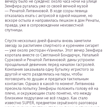
вечеру было не суждено: около часа ночи на улице
Земфира ругалась уже со своей вечной музой
— Ренатой Литвиновой. В ходе ссоры певица
отказалась ехать с актрисой в одной машине, но
вскоре остыла и направилась пешком в дом Ренаты,
правда, уже в сопровождении неизвестной
спутницы.
Спустя несколько дней фанаты вновь заметили
звезду за распитием спиртного и курением сигарет
— уже около ресторан «Vаниль». Этот вечер Земфира
коротала вместе со Светланой Бондарчук, Натальей
Сурковой и Ренатой Литвиновой: дамы устроили
прощальный девичник перед началом гастролей.
Компания заказывала одну бутылку игристого за
другой и часто разделялась на пары, чтобы
поговорить по душам и предаться тактильным
контактам. Однако в какой-то момент Литвинова
пресекла попытку Земфиры положить голову ей на
плечо, и окружающим стало понятно, что между
близкими подругами не всё гладко. Как стало
известно SUPER, предметом серьёзного разговора