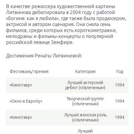
В качестве режиссера художественной картины
Литвинова дебютировала в 2004 году с работой
«Богиня: как я любила», где также была продюсером,
актрисой и автором сценария. Она сняла семь
фильмов, среди которых есть короткометражки,
мелодрамы и фильмы-концерты о популярной
российской певице Земфире.
Достижения Ренаты Литвиновой:
Фестиваль/ премия
Категория
Год
Лучший актерский
«Кинотавр»
1994
дебют («Увлеченья»)
Творческой группе
«Окно в Европу»
1994
(«Увлеченья»)
Лучшая женская роль
«Кинотавр»
1994
(«Увлеченья»)
Лучший