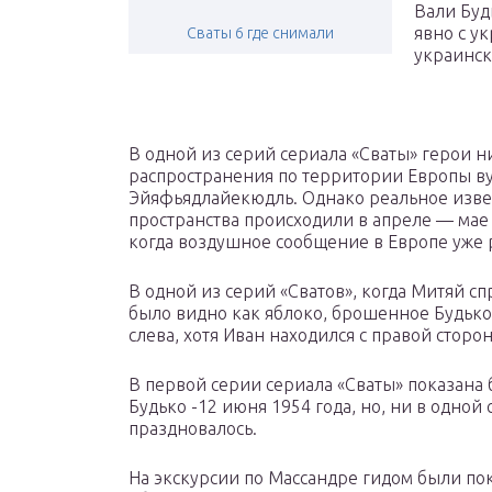
Вали Буд
явно с у
Сваты 6 где снимали
украинск
В одной из серий сериала «Сваты» герои н
распространения по территории Европы ву
Эйяфьядлайекюдль. Однако реальное изве
пространства происходили в апреле — мае 2
когда воздушное сообщение в Европе уже р
В одной из серий «Сватов», когда Митяй сп
было видно как яблоко, брошенное Будько 
слева, хотя Иван находился с правой сторо
В первой серии сериала «Сваты» показана
Будько -12 июня 1954 года, но, ни в одной
праздновалось.
На экскурсии по Массандре гидом были пок