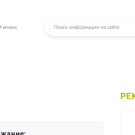
б актерах
РЕ
жание: