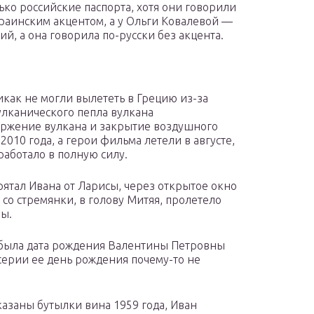
ько российские паспорта, хотя они говорили
краинским акцентом, а у Ольги Ковалевой —
ий, а она говорила по-русски без акцента.
икак не могли вылететь в Грецию из-за
лканического пепла вулкана
ржение вулкана и закрытие воздушного
010 года, а герои фильма летели в августе,
аботало в полную силу.
рятал Ивана от Ларисы, через открытое окно
со стремянки, в голову Митяя, пролетело
ны.
 была дата рождения Валентины Петровны
 серии ее день рождения почему-то не
азаны бутылки вина 1959 года, Иван