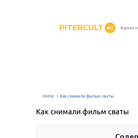
PITERCULT
RU
Журнал о
Home
Как снимали фильм сваты
Как снимали фильм сваты
Содер