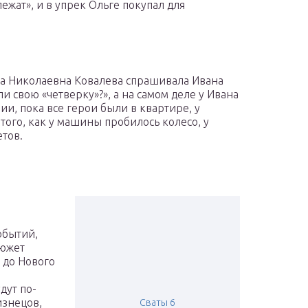
ежат», и в упрек Ольге покупал для
га Николаевна Ковалева спрашивала Ивана
и свою «четверку»?», а на самом деле у Ивана
ии, пока все герои были в квартире, у
того, как у машины пробилось колесо, у
тов.
обытий,
сюжет
ь до Нового
дут по-
изнецов,
Сваты 6