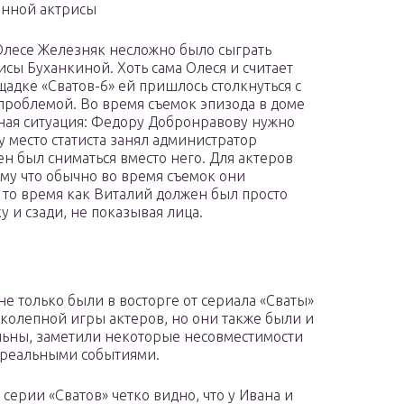
енной актрисы
 Олесе Железняк несложно было сыграть
сы Буханкиной. Хоть сама Олеся и считает
щадке «Сватов-6» ей пришлось столкнуться с
 проблемой. Во время съемок эпизода в доме
ная ситуация: Федору Добронравову нужно
у место статиста занял администратор
н был сниматься вместо него. Для актеров
му что обычно во время съемок они
 то время как Виталий должен был просто
ку и сзади, не показывая лица.
не только были в восторге от сериала «Сваты»
иколепной игры актеров, но они также были и
ьны, заметили некоторые несовместимости
 реальными событиями.
 серии «Сватов» четко видно, что у Ивана и