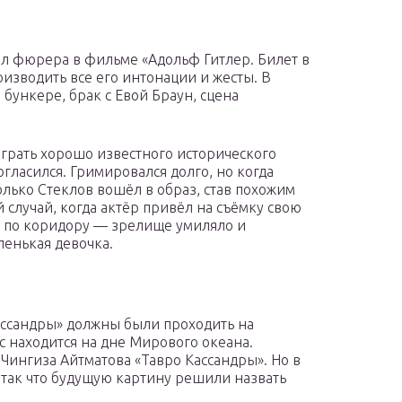
ил фюрера в фильме «Адольф Гитлер. Билет в
оизводить все его интонации и жесты. В
бункере, брак с Евой Браун, сцена
ыграть хорошо известного исторического
гласился. Гримировался долго, но когда
олько Стеклов вошёл в образ, став похожим
 случай, когда актёр привёл на съёмку свою
ах по коридору — зрелище умиляло и
енькая девочка.
ассандры» должны были проходить на
с находится на дне Мирового океана.
Чингиза Айтматова «Тавро Кассандры». Но в
так что будущую картину решили назвать