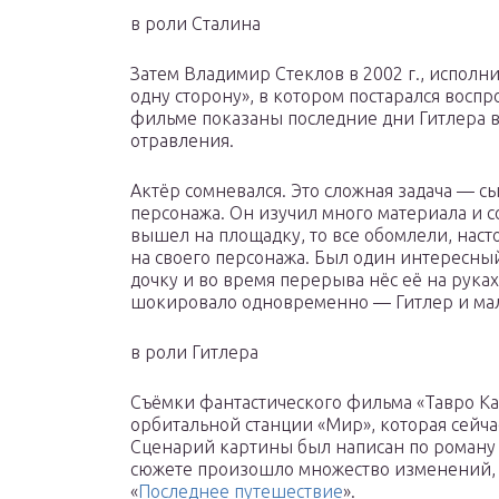
в роли Сталина
Затем Владимир Стеклов в 2002 г., исполн
одну сторону», в котором постарался воспр
фильме показаны последние дни Гитлера в 
отравления.
Актёр сомневался. Это сложная задача — с
персонажа. Он изучил много материала и со
вышел на площадку, то все обомлели, наст
на своего персонажа. Был один интересный
дочку и во время перерыва нёс её на рук
шокировало одновременно — Гитлер и мал
в роли Гитлера
Съёмки фантастического фильма «Тавро К
орбитальной станции «Мир», которая сейча
Сценарий картины был написан по роману 
сюжете произошло множество изменений, 
«
Последнее путешествие
».