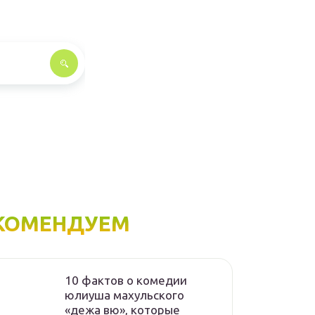
КОМЕНДУЕМ
10 фактов о комедии
юлиуша махульского
«дежа вю», которые