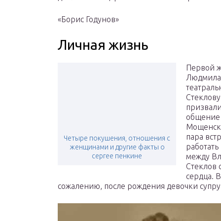
«Борис Годунов»
Личная жизнь
Первой ж
Людмила 
театраль
Стеклову
призвали
общение 
Мощенска
пара вст
Четыре покушения, отношения с
работать 
женщинами и другие факты о
сергее пенкине
между Вл
Стеклов 
сердца. 
сожалению, после рождения девочки супру