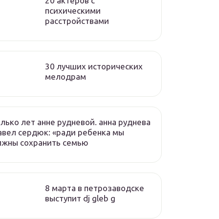
20 актеров с
психическими
расстройствами
30 лучших исторических
мелодрам
лько лет анне рудневой. анна руднева
авел сердюк: «ради ребенка мы
лжны сохранить семью
8 марта в петрозаводске
выступит dj gleb g