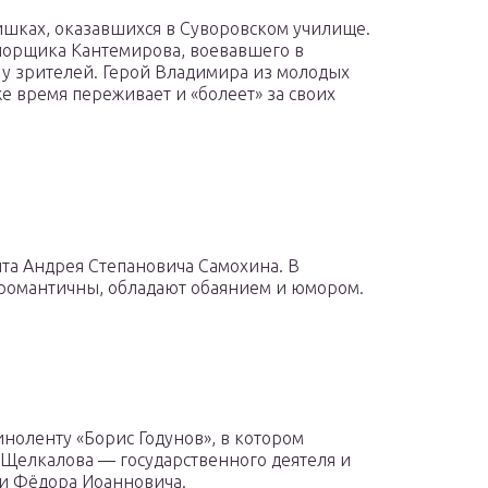
чишках, оказавшихся в Суворовском училище.
порщика Кантемирова, воевавшего в
у зрителей. Герой Владимира из молодых
же время переживает и «болеет» за своих
нта Андрея Степановича Самохина. В
 романтичны, обладают обаянием и юмором.
иноленту «Борис Годунов», в котором
Щелкалова — государственного деятеля и
 и Фёдора Иоанновича.