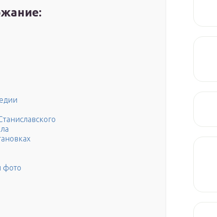
жание:
медии
 Станиславского
ола
становках
и фото