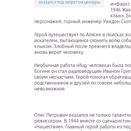
оказался под запретом цензуры
инфаркт.
1946 Жак
клык». Е
персонажей, горный инженер Уиндон Скот
Герой путешествует по Аляске в поисках з
искателем, пытающимся сломить волю собак
клыком. Злобный после прежнего владельц
вновь верит человеку.
Необычная работа «Ищу человека» была пок
Богиня он стал радиоведущим Иваном Григ
своим несчастьем. Герой помогал обратив
родственников и друзей по совсем небольш
невозможное.
Олег Петрович оказался не только талант
режиссером. В 1944 вместе со сценаристо
«Нашествие». Главный герой работы из тю