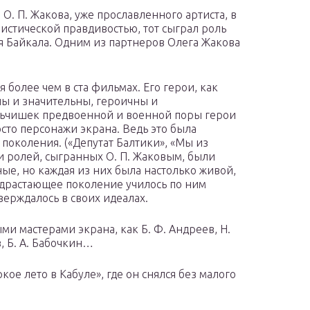
л О. П. Жакова, уже прославленного артиста, в
листической правдивостью, тот сыграл роль
 Байкала. Одним из партнеров Олега Жакова
я более чем в ста фильмах. Его герои, как
ы и значительны, героичны и
льчишек предвоенной и военной поры герои
сто персонажи экрана. Ведь это была
 поколения. («Депутат Балтики», «Мы из
и ролей, сыгранных О. П. Жаковым, были
ые, но каждая из них была настолько живой,
подрастающее поколение училось по ним
верждалось в своих идеалах.
ми мастерами экрана, как Б. Ф. Андреев, Н.
в, Б. А. Бабочкин…
ое лето в Кабуле», где он снялся без малого