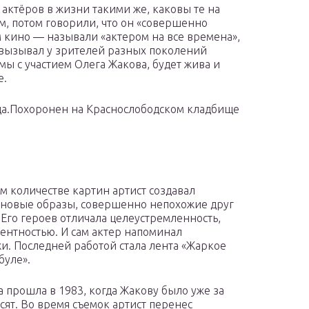
актёров в жизни такими же, каковы те на
ым, потом говорили, что он «совершенно
м кино — называли «актером на все времена»,
о вызывал у зрителей разных поколений
ы с участием Олега Жакова, будет жива и
е.
ода.Похоронен на Краснослободском кладбище
м количестве картин артист создавал
новые образы, совершенно непохожие друг
. Его героев отличала целеустремленность,
ентностью. И сам актер напоминал
и. Последней работой стала лента «Жаркое
буле».
 прошла в 1983, когда Жакову было уже за
сят. Во время съемок артист перенес