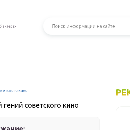
б актерах
РЕ
оветского кино
 гений советского кино
жание: