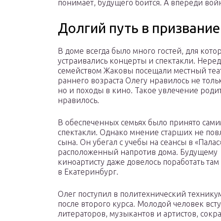
понимает, будущего боится. А впереди вой
Долгий путь в призвание
В доме всегда было много гостей, для кото
устраивались концерты и спектакли. Нере
семейством Жаковы посещали местный теат
раннего возраста Олегу нравилось не толь
но и походы в кино. Такое увлечение роди
нравилось.
В обеспеченных семьях было принято сами
спектакли. Однако мнение старших не пов
сына. Он убегал с учебы на сеансы в «Палас
расположенный напротив дома. Будущему
киноартисту даже довелось поработать там
в Екатеринбург.
Олег поступил в политехнический техникум
после второго курса. Молодой человек вст
литераторов, музыкантов и артистов, со