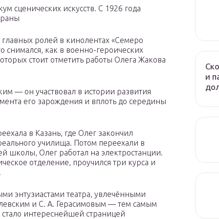
ум сценических искусств. С 1926 года
траны
главных ролей в кинолентах «Семеро
о снимался, как в военно-героических
которых стоит отметить работы Олега Жакова
Ско
и п
до
гким — он участвовал в истории развития
омента его зарождения и вплоть до середины
еехала в Казань, где Олег закончил
реального училища. Потом переехали в
ей школы, Олег работал на электростанции.
ическое отделение, проучился три курса и
.
ыми энтузиастами театра, увлечёнными
левским и С. А. Герасимовым — тем самым
и стало интереснейшей страницей