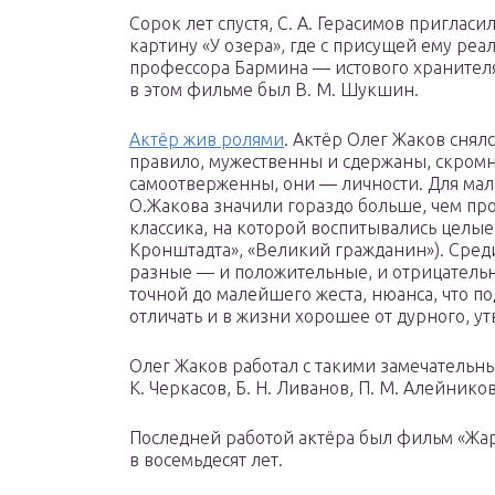
Сорок лет спустя, С. А. Герасимов пригласи
картину «У озера», где с присущей ему реа
профессора Бармина — истового хранителя
в этом фильме был В. М. Шукшин.
Актёр жив ролями
. Актёр Олег Жаков снялс
правило, мужественны и сдержаны, скромн
самоотверженны, они — личности. Для ма
О.Жакова значили гораздо больше, чем про
классика, на которой воспитывались целые
Кронштадта», «Великий гражданин»). Сред
разные — и положительные, и отрицательн
точной до малейшего жеста, нюанса, что 
отличать и в жизни хорошее от дурного, ут
Олег Жаков работал с такими замечательны
К. Черкасов, Б. Н. Ливанов, П. М. Алейнико
Последней работой актёра был фильм «Жарк
в восемьдесят лет.