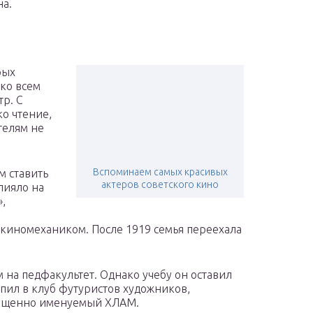
на.
рых
дко всем
р. С
ко чтение,
телям не
Вспоминаем самых красивых
м ставить
актеров советского кино
лияло на
»,
 киномехаником. После 1919 семья переехала
 на педфакультет. Однако учебу он оставил
упил в клуб футуристов художников,
кращенно именуемый ХЛАМ.