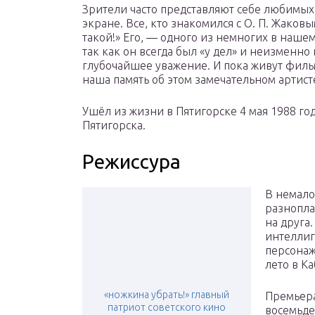
Зрители часто представляют себе любимых 
экране. Все, кто знакомился с О. П. Жаков
такой!» Его, — одного из немногих в наше
так как он всегда был «у дел» и неизменн
глубочайшее уважение. И пока живут фильм
наша память об этом замечательном артист
Ушёл из жизни в Пятигорске 4 мая 1988 г
Пятигорска.
Режиссура
В немало
разнопла
на друга
интеллиг
персонаж
лето в Ка
«ножкина убрать!» главный
Премьера
патриот советского кино
восемьде