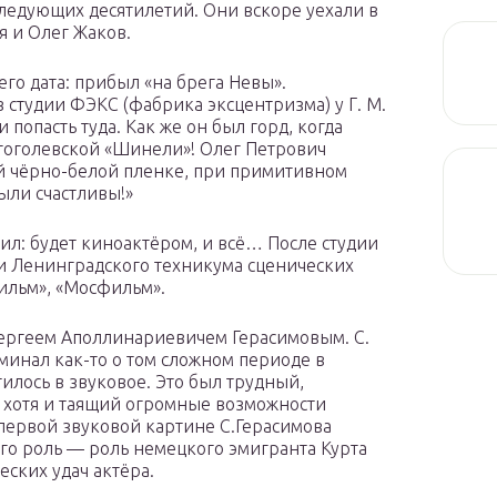
следующих десятилетий. Они вскоре уехали в
я и Олег Жаков.
го дата: прибыл «на брега Невы».
 студии ФЭКС (фабрика эксцентризма) у Г. М.
и попасть туда. Как же он был горд, когда
 гоголевской «Шинели»! Олег Петрович
й чёрно-белой пленке, при примитивном
ыли счастливы!»
ил: будет киноактёром, и всё… После студии
и Ленинградского техникума сценических
фильм», «Мосфильм».
 Сергеем Аполлинариевичем Герасимовым. С.
оминал как-то о том сложном периоде в
илось в звуковое. Это был трудный,
, хотя и таящий огромные возможности
 первой звуковой картине С.Герасимова
его роль — роль немецкого эмигранта Курта
еских удач актёра.