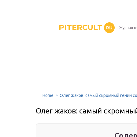
PITERCULT
RU
Журнал о
Home
Олег жаков: самый скромный гений с
Олег жаков: самый скромный
Содер