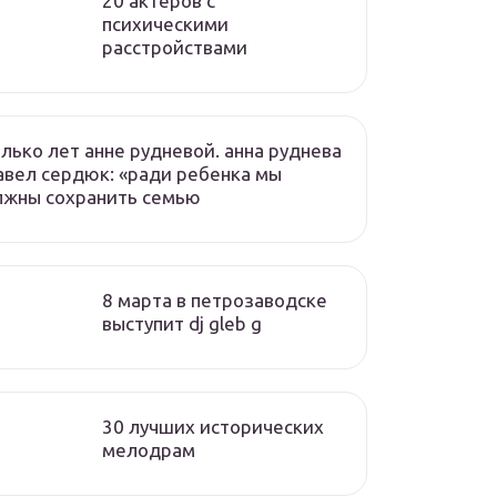
20 актеров с
психическими
расстройствами
лько лет анне рудневой. анна руднева
авел сердюк: «ради ребенка мы
лжны сохранить семью
8 марта в петрозаводске
выступит dj gleb g
30 лучших исторических
мелодрам