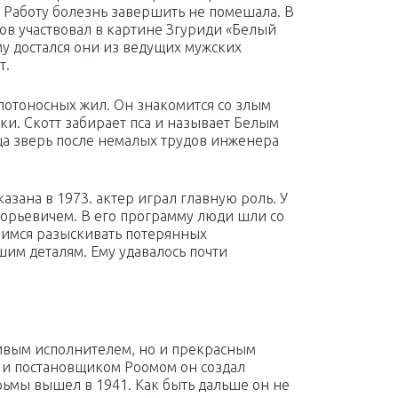
 Работу болезнь завершить не помешала. В
ов участвовал в картине Згуриди «Белый
му достался они из ведущих мужских
т.
олотоносных жил. Он знакомится со злым
и. Скотт забирает пса и называет Белым
а зверь после немалых трудов инженера
азана в 1973. актер играл главную роль. У
орьевичем. В его программу люди шли со
шимся разыскивать потерянных
им деталям. Ему удавалось почти
ливым исполнителем, но и прекрасным
м и постановщиком Роомом он создал
рьмы вышел в 1941. Как быть дальше он не