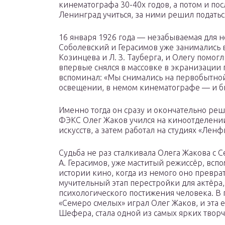
кинематографа 30-40х годов, а потом и по
Ленинград учиться, за ними решил податьс
16 января 1926 года — незабываемая для не
Соболевский и Герасимов уже занимались в
Козинцева и Л. З. Тауберга, и Олегу помогл
впервые снялся в массовке в экранизации
вспоминал: «Мы снимались на первобытно
освещении, в немом кинематографе — и б
Именно тогда он сразу и окончательно реш
ФЭКС Олег Жаков учился на киноотделени
искусств, а затем работал на студиях «Лен
Судьба не раз сталкивала Олега Жакова с
А. Герасимов, уже маститый режиссёр, всп
истории кино, когда из немого оно преврат
мучительный этап перестройки для актёра
психологического постижения человека. В
«Семеро смелых» играл Олег Жаков, и эта 
Шефера, стала одной из самых ярких творч