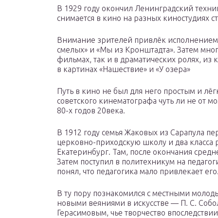
В 1929 году окончил Ленинградский техник
снимается в кино на разных киностудиях с
Внимание зрителей привлёк исполнением 
смелых» и «Мы из Кронштадта». Затем мног
фильмах, так и в драматических ролях, из 
в картинах «Нашествие» и «У озера»
Путь в кино не был для него простым и лё
советского кинематографа чуть ли не от м
80-х годов 20века.
В 1912 году семья Жаковых из Сарапула пер
церковно-приходскую школу и два класса 
Екатеринбург. Там, после окончания средн
Затем поступил в политехникум на педагог
понял, что педагогика мало привлекает его
В ту пору познакомился с местными молод
новыми веяниями в искусстве — П. С. Собо
Герасимовым, чье творчество впоследстви