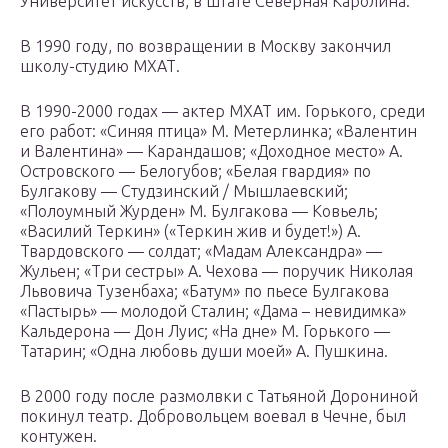
Университет искусств, в штате Северная Каролина.
В 1990 году, по возвращении в Москву закончил
школу-студию МХАТ.
В 1990-2000 годах — актер МХАТ им. Горького, среди
его работ: «Синяя птица» М. Метерлинка; «Валентин
и Валентина» — Карандашов; «Доходное место» А.
Островского — Белогубов; «Белая гвардия» по
Булгакову — Студзинский / Мышлаевский;
«Полоумный Журден» М. Булгакова — Ковьель;
«Василий Теркин» («Теркин жив и будет!») А.
Твардовского — солдат; «Мадам Александра» —
Жульен; «Три сестры» А. Чехова — поручик Николая
Львовича Тузенбаха; «Батум» по пьесе Булгакова
«Пастырь» — молодой Сталин; «Дама – невидимка»
Кальдерона — Дон Луис; «На дне» М. Горького —
Татарин; «Одна любовь души моей» А. Пушкина.
В 2000 году после размолвки с Татьяной Дорониной
покинул театр. Добровольцем воевал в Чечне, был
контужен.