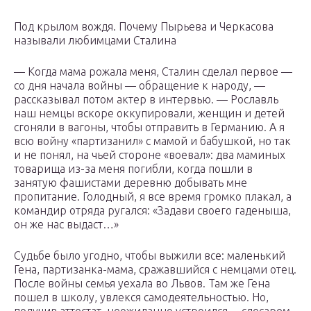
Под крылом вождя. Почему Пырьева и Черкасова
называли любимцами Сталина
— Когда мама рожала меня, Сталин сделал первое —
со дня начала войны — обращение к народу, —
рассказывал потом актер в интервью. — Рославль
наш немцы вскоре оккупировали, женщин и детей
сгоняли в вагоны, чтобы отправить в Германию. А я
всю войну «партизанил» с мамой и бабушкой, но так
и не понял, на чьей стороне «воевал»: два маминых
товарища из-за меня погибли, когда пошли в
занятую фашистами деревню добывать мне
пропитание. Голодный, я все время громко плакал, а
командир отряда ругался: «Задави своего гаденыша,
он же нас выдаст…»
Судьбе было угодно, чтобы выжили все: маленький
Гена, партизанка-мама, сражавшийся с немцами отец.
После войны семья уехала во Львов. Там же Гена
пошел в школу, увлекся самодеятельностью. Но,