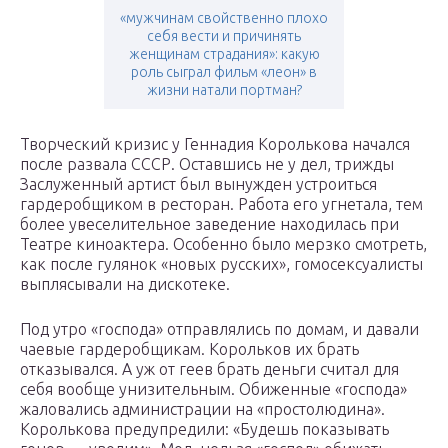
«мужчинам свойственно плохо
себя вести и причинять
женщинам страдания»: какую
роль сыграл фильм «леон» в
жизни натали портман?
Творческий кризис у Геннадия Королькова начался
после развала СССР. Оставшись не у дел, трижды
Заслуженный артист был вынужден устроиться
гардеробщиком в ресторан. Работа его угнетала, тем
более увеселительное заведение находилась при
Театре киноактера. Особенно было мерзко смотреть,
как после гулянок «новых русских», гомосексуалисты
выплясывали на дискотеке.
Под утро «господа» отправлялись по домам, и давали
чаевые гардеробщикам. Корольков их брать
отказывался. А уж от геев брать деньги считал для
себя вообще унизительным. Обиженные «господа»
жаловались администрации на «простолюдина».
Королькова предупредили: «Будешь показывать