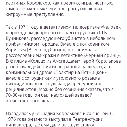
картинах Корольков, как правило, играл честных,
самоотверженных чекистов, распутывающих
хитроумные преступления.
Так в 1971 году в детективном телесериале «Человек
в проходном дворе» он сыграл сотрудника КГБ
Бучинкова, расследующего убийство в небольшом
прибалтийском городке. Вместе с полковником
Зориным (Всеволод Санаев) он занимался
расследованием кражи в детективе «Черный принц».
В фильме «Кольцо из Амстердама» герой Королькова
разоблачал действия иностранной разведки, а в
криминальной драме «Трактир на Пятницкой»
вместе с сотрудниками уголовного розыска
ликвидировал опасную банду преступников-
рецидивистов. Можно без сомнения сказать, что в
70-80-е годы он был настоящей звездой
отечественного экрана.
Наладилось у Геннадия Королькова и со сценой. С
1976 года он много выступал в Театре-студии
киноактера, где ему дали высшую ставку.