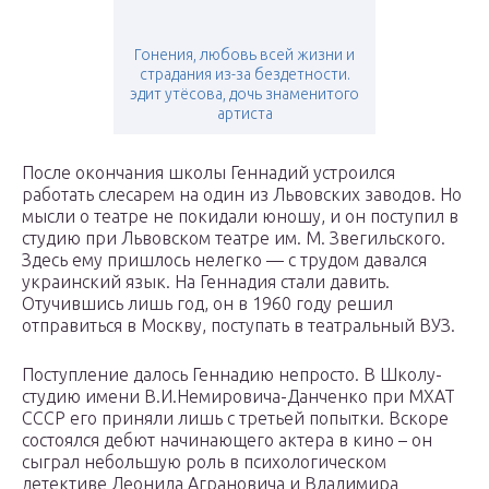
Гонения, любовь всей жизни и
страдания из-за бездетности.
эдит утёсова, дочь знаменитого
артиста
После окончания школы Геннадий устроился
работать слесарем на один из Львовских заводов. Но
мысли о театре не покидали юношу, и он поступил в
студию при Львовском театре им. М. Звегильского.
Здесь ему пришлось нелегко — с трудом давался
украинский язык. На Геннадия стали давить.
Отучившись лишь год, он в 1960 году решил
отправиться в Москву, поступать в театральный ВУЗ.
Поступление далось Геннадию непросто. В Школу-
студию имени В.И.Немировича-Данченко при МХАТ
СССР его приняли лишь с третьей попытки. Вскоре
состоялся дебют начинающего актера в кино – он
сыграл небольшую роль в психологическом
детективе Леонида Аграновича и Владимира