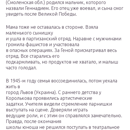
(Смоленская обл.) родился мальчик, которого
назвали Геннадием. Его отец уже воевал, и сына смог
увидеть после Великой Победы.
Мама тоже не оставалась в стороне. Взяла
маленького сынишку
и ушла в партизанский отряд. Наравне с мужчинами
громила фашистов и участвовала
в опасных операциях. За Геной присматривал весь
отряд. Все старались его
подкармливать, но продуктов не хватало, и малыш
часто голодал.
В 1945-м году семья воссоединилась, потом уехала
жить в
город Львов (Украина). С раннего детства у
Королькова проявились артистические
задатки. Учителя видели стремление парнишки
выступать на сцене. Доверяли играть
ведущие роли, и с этим он справлялся замечательно.
Правда, после окончания
школы юноша не решился поступать в театральное