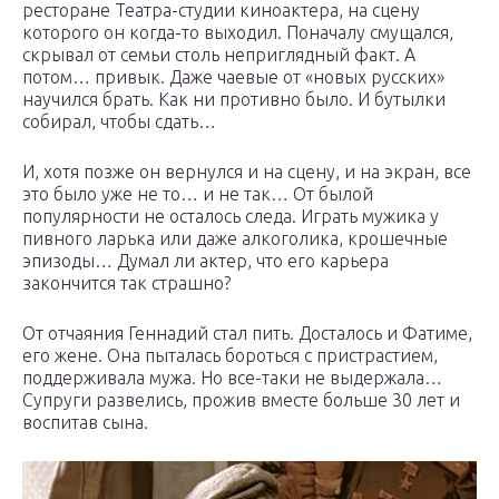
ресторане Театра-студии киноактера, на сцену
которого он когда-то выходил. Поначалу смущался,
скрывал от семьи столь неприглядный факт. А
потом… привык. Даже чаевые от «новых русских»
научился брать. Как ни противно было. И бутылки
собирал, чтобы сдать…
И, хотя позже он вернулся и на сцену, и на экран, все
это было уже не то… и не так… От былой
популярности не осталось следа. Играть мужика у
пивного ларька или даже алкоголика, крошечные
эпизоды… Думал ли актер, что его карьера
закончится так страшно?
От отчаяния Геннадий стал пить. Досталось и Фатиме,
его жене. Она пыталась бороться с пристрастием,
поддерживала мужа. Но все-таки не выдержала…
Супруги развелись, прожив вместе больше 30 лет и
воспитав сына.