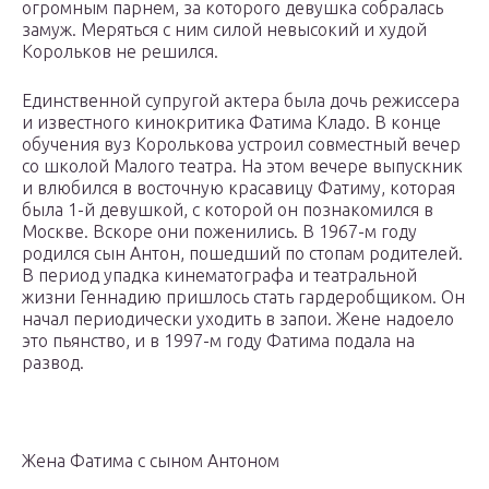
огромным парнем, за которого девушка собралась
замуж. Меряться с ним силой невысокий и худой
Корольков не решился.
Единственной супругой актера была дочь режиссера
и известного кинокритика Фатима Кладо. В конце
обучения вуз Королькова устроил совместный вечер
со школой Малого театра. На этом вечере выпускник
и влюбился в восточную красавицу Фатиму, которая
была 1-й девушкой, с которой он познакомился в
Москве. Вскоре они поженились. В 1967-м году
родился сын Антон, пошедший по стопам родителей.
В период упадка кинематографа и театральной
жизни Геннадию пришлось стать гардеробщиком. Он
начал периодически уходить в запои. Жене надоело
это пьянство, и в 1997-м году Фатима подала на
развод.
Жена Фатима с сыном Антоном