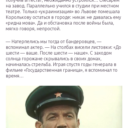
получив аттестат, неожиданно устроился… слесарем
на завод. Параллельно учился в студии при местном
театре. Только «украинизация» во Львове помешала
Королькову остаться в городе: никак не давалась ему
«ридна мова». Да и обстановка после войны была,
мягко говоря, непростой.
— Натерпелись мы тогда от бандеровцев, —
вспоминал актер. — На столбах висели листовки: «До
шести — ваше. После шести — наше». С заходом
солнца горожане скрывались в своих домах,
начиналась стрельба. Играя спустя годы генерала в
фильме «Государственная граница», я вспоминал то
время…