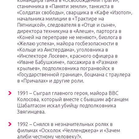
командира танка в «Освобождении Праги»,
станичника в «Памяти земли», танкиста в
«Солдатах свободы», сварщика в «Кафе «Изотоп»,
начальника милиции в «Трактире на
Пятницкой», следователя в «Отце и сыне»,
директора техникума в «Алеше», парторга в
«Коней на переправе не меняют», биолога в
«Желаю успеха», майора госбезопасности в
«Кольце из Амстердама», уголовника в
«Инспекторе Лосеве», красного офицера в
«Иване Бабушкине», пассажира в «Размахе
крыльев», подполковника погранвойск в
«Государственной границе», боцмана с траулера
в «Причалах» и другие роли.
1991 – Сыграл главного героя, майора ВВС
Колосова, который вместе с бывшим афганцем
Шабалтасом искал убийцу подполковника
Звягинцева.
1992 – Снялся в незначительных ролях в
фильмах «Осколок «Челленджера» и «Зачем
алиби честному человеку?».