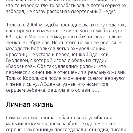
что-то изредка где-то зарабатывал. А потом серьезно
заболел, не сразу распознав смертельный недуг.
Только в 2004-м судьба преподнесла актеру подарок,
о котором он и мечтать не смел. Когда ему было уже
63 года, в Москве неожиданно объявилась его дочь
Ленка. Внебрачная. Но от этого не менее родная. В
молодости Корольков легко охмурял наших
красавиц. Не устоял и перед чешкой Зденкой
Бурдовой, с которой играл любовь на студии
«Баррандов». Оба так увлеклись ролями, что
перенесли киношные отношения в реальную жизнь.
Только Корольков после окончания съемок вернулся
к жене и сыну. А Зденка, узнав, что носит под
сердцем ребенка, решила его оставить…
Личная жизнь
Симпатичный юноша с обаятельной улыбкой и
мальчишеским задором разбил не одно женское
сердце. Поклонницы преследовали Геннадия, писали