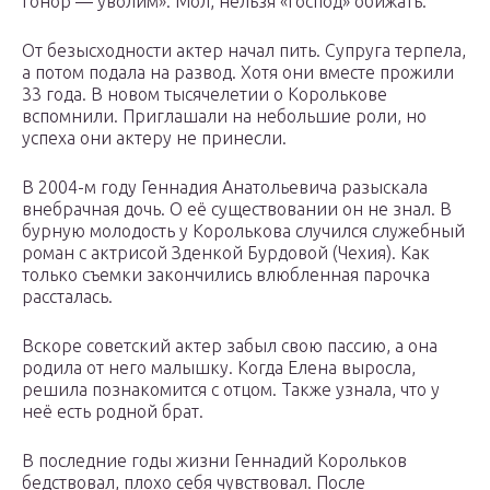
гонор — уволим». Мол, нельзя «господ» обижать.
От безысходности актер начал пить. Супруга терпела,
а потом подала на развод. Хотя они вместе прожили
33 года. В новом тысячелетии о Королькове
вспомнили. Приглашали на небольшие роли, но
успеха они актеру не принесли.
В 2004-м году Геннадия Анатольевича разыскала
внебрачная дочь. О её существовании он не знал. В
бурную молодость у Королькова случился служебный
роман с актрисой Зденкой Бурдовой (Чехия). Как
только съемки закончились влюбленная парочка
рассталась.
Вскоре советский актер забыл свою пассию, а она
родила от него малышку. Когда Елена выросла,
решила познакомится с отцом. Также узнала, что у
неё есть родной брат.
В последние годы жизни Геннадий Корольков
бедствовал, плохо себя чувствовал. После