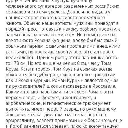
Курцын решил занять пустующую нишу
молоденького супергероя современных российских
сериалов и это ему удалось. Давно я не видала у
наших актеров такого красивого рельефного
живота. Обычно наши артисты мужчины приводят в
порядой пресс, готовясь к некому особому проекту, а
затем снова заплывают жирком. Но посмотрите на
все эти фото Романа Курцына, вроде бы был самый
обычным парнем, с самыми простецкими внешними
данными, но прокачав свое тулово, он стал просто
великолепен. Причем рост у этого парнишки всего-
то 178 см. Но это выше на целых 8 см, чем у Тома
Круза. Кстати говоря, Том Круз на съемках всегда
обходится без дублеров, выполняет все трюки сам,
как и Роман Курцын. Роман Курцын является одним
из руководителей школы каскадеров в Ярославле.
Какими только навыками ни владеет Роман, он и
верхом ездит, и фехтует, и жонглирует, и
акробатические, и гимнастические трюки умеет
выполнять, имеет первый разряд по рукопашному
бою, является кандидатом в мастера спорта по
армреслингу, владеет приемами кик-боксингом, еще
и йогой заниматься успевает, плюс ко всему танцует