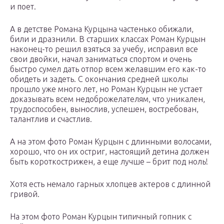
и поет.
А в детстве Романа Курцына частенько обижали,
били и дразнили. В старших классах Роман Курцын
наконец-то решил взяться за учебу, исправил все
свои двойки, начал заниматься спортом и очень
быстро сумел дать отпор всем желавшим его как-то
обидеть и задеть. С окончания средней школы
прошло уже много лет, но Роман Курцын не устает
доказывать всем недоброжелателям, что уникален,
трудоспособен, вынослив, успешен, востребован,
талантлив и счастлив.
А на этом фото Роман Курцын с длинными волосами,
хорошо, что он их остриг, настоящий детина должен
быть короткострижен, а еще лучше – брит под ноль!
Хотя есть немало гарных хлопцев актеров с длинной
гривой.
На этом фото Роман Курцын типичный гопник с