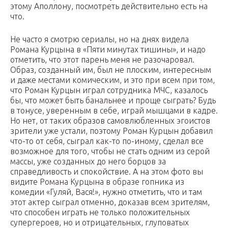
этому Аполлону, посмотреть действительно есть на
что.
Не часто я смотрю сериалы, но на днях видела
Романа Курцына в «Пяти минутах тишины», и надо
отметить, что этот парень меня не разочаровал.
Образ, созданный им, был не плоским, интересным
и даже местами комическим, и это при всем при том,
что Роман Курцын играл сотрудника МЧС, казалось
бы, что может быть банальнее и проще сыграть? Будь
в тонусе, уверенным в себе, играй мышцами в кадре.
Но нет, от таких образов самовлюбленных эгоистов
зрители уже устали, поэтому Роман Курцын добавил
что-то от себя, сыграл как-то по-иному, сделал все
возможное для того, чтобы не стать одним из серой
массы, уже созданных до него борцов за
справедливость и спокойствие. А на этом фото вы
видите Романа Курцына в образе гопника из
комедии «Гуляй, Вася!», нужно отметить, что и там
этот актер сыграл отменно, доказав всем зрителям,
что способен играть не только положительных
супергероев, но и отрицательных, глуповатых