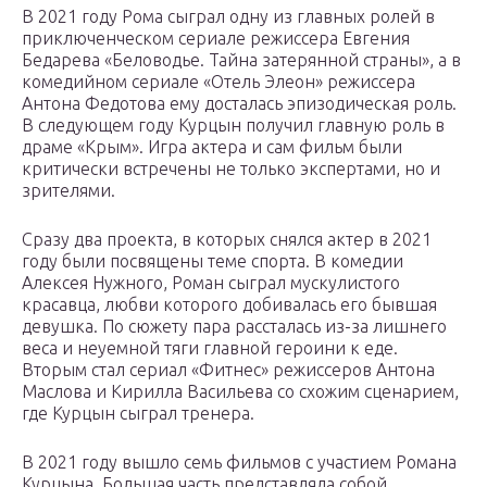
В 2021 году Рома сыграл одну из главных ролей в
приключенческом сериале режиссера Евгения
Бедарева «Беловодье. Тайна затерянной страны», а в
комедийном сериале «Отель Элеон» режиссера
Антона Федотова ему досталась эпизодическая роль.
В следующем году Курцын получил главную роль в
драме «Крым». Игра актера и сам фильм были
критически встречены не только экспертами, но и
зрителями.
Сразу два проекта, в которых снялся актер в 2021
году были посвящены теме спорта. В комедии
Алексея Нужного, Роман сыграл мускулистого
красавца, любви которого добивалась его бывшая
девушка. По сюжету пара рассталась из-за лишнего
веса и неуемной тяги главной героини к еде.
Вторым стал сериал «Фитнес» режиссеров Антона
Маслова и Кирилла Васильева со схожим сценарием,
где Курцын сыграл тренера.
В 2021 году вышло семь фильмов с участием Романа
Курцына. Большая часть представляла собой