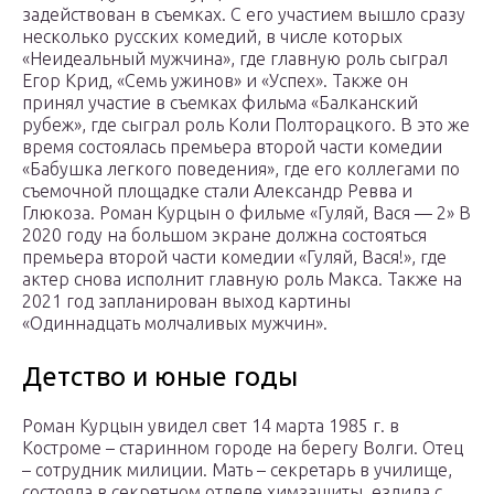
задействован в съемках. С его участием вышло сразу
несколько русских комедий, в числе которых
«Неидеальный мужчина», где главную роль сыграл
Егор Крид, «Семь ужинов» и «Успех». Также он
принял участие в съемках фильма «Балканский
рубеж», где сыграл роль Коли Полторацкого. В это же
время состоялась премьера второй части комедии
«Бабушка легкого поведения», где его коллегами по
съемочной площадке стали Александр Ревва и
Глюкоза. Роман Курцын о фильме «Гуляй, Вася — 2» В
2020 году на большом экране должна состояться
премьера второй части комедии «Гуляй, Вася!», где
актер снова исполнит главную роль Макса. Также на
2021 год запланирован выход картины
«Одиннадцать молчаливых мужчин».
Детство и юные годы
Роман Курцын увидел свет 14 марта 1985 г. в
Костроме – старинном городе на берегу Волги. Отец
– сотрудник милиции. Мать – секретарь в училище,
состояла в секретном отделе химзащиты, ездила с